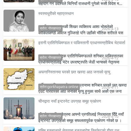
सहयोग गर्ने उदेश्यले चिनियाँ राजधानी पुगेको रूसी विदेश म…
स्वरमाधुरीको महाप्रस्थान
भारतीय पाश्र्वगायनकी शिखर व्यक्तित्व आशा भोसलेको
स्रोत: गोरखापत्र
2026-4-13
कोकिलकण्ठी आवाज गुञ्जिरहे पनि उहाँको भौतिक शरीरले यस
धराबाट विश्राम …
इरानी प्रतिनिधिमण्डल र पाकिस्तानी प्रधानमन्त्रीबिच भेटवार्ता
इरान सरकारको एक प्रतिनिधिमण्डलले शनिबार पाकिस्तानका
स्रोत: गोरखापत्र
2026-4-12
प्रधानमन्त्रीलाई भेटेर उपराष्ट्रपति जेडी भान्सको नेतृत्वमा
रहेको…
अफगानिस्तानमा घरको छत खस्दा आठ जनाको मृत्यु
पूर्वी अफगानिस्तानको परवान प्रान्तमा शनिबार घरको छत खस्दा
स्रोत:gorkhapatra online
2026-4-11
एउटै परिवारका आठ जनाको मृत्यु हुनुका साथै अर्को एक जना
घाइते …
चीनद्वारा नयाँ इन्टरनेट उपग्रह समूह प्रक्षेपण
चीनले अन्तरिक्ष क्षेत्रमा आफ्नो प्रगतिलाई निरन्तरता दिँदै नयाँ
स्रोत: गोरखापत्र
2026-4-10
इन्टरनेट उपग्रहको समूह सफलतापूर्वक प्रक्षेपण गरेको छ ।
तमिम इकबालको नेतृत्वमा बङ्गलादेश क्रिकेटको गौरव पुनः