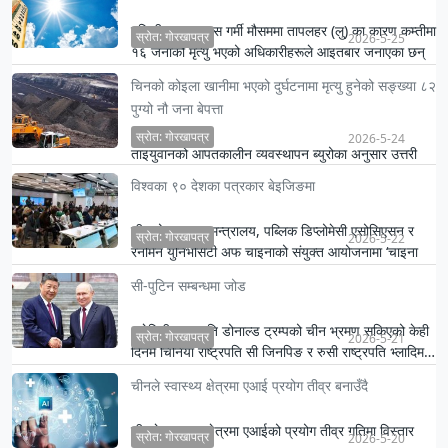
दक्षिणी भारतमा यस गर्मी मौसममा तापलहर (लु) का कारण कम्तीमा
स्रोत: गोरखापत्र
2026-5-25
१६ जनाको मृत्यु भएको अधिकारीहरूले आइतबार जनाएका छन्
।
चिनको कोइला खानीमा भएको दुर्घटनामा मृत्यु हुनेको सङ्ख्या ८२
पुग्यो नौ जना बेपत्ता
स्रोत: गोरखापत्र
2026-5-24
ताइयुवानको आपतकालीन व्यवस्थापन ब्युरोका अनुसार उत्तरी
चीनको साङ्सी प्रान्तमा भएको कोइला खानी दुर्घटनामा ८२
विश्वका ९० देशका पत्रकार बेइजिङमा
जनाको मृत्…
चीनको परराष्ट्र मन्त्रालय, पब्लिक डिप्लोमेसी एसोसिएसन र
स्रोत: गोरखापत्र
2026-5-22
रनमिन युनिभर्सिटी अफ चाइनाको संयुक्त आयोजनामा ‘चाइना
इन्टरनेश…
सी-पुटिन सम्बन्धमा जोड
अमेरिकी राष्ट्रपति डोनाल्ड ट्रम्पको चीन भ्रमण सकिएको केही
स्रोत: गोरखापत्र
2026-5-21
दिनमै चिनियाँ राष्ट्रपति सी जिनपिङ र रुसी राष्ट्रपति भ्लादिम…
चीनले स्वास्थ्य क्षेत्रमा एआई प्रयोग तीव्र बनाउँदै
चीनले स्वास्थ्य क्षेत्रमा एआईको प्रयोग तीव्र गतिमा विस्तार
स्रोत: गोरखापत्र
2026-5-20