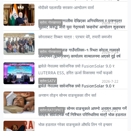
२०२६’ को प्रश्नपत्र चुहावट सम्बन्धी विवादपछि शनिबार …
मोदीको पहलपछि सरकार-आन्दोलन वार्ता
भारतमा परीक्षा प्रणालीमा देखिएका अनियमितता र प्रश्नपत्र
स्रोत: गोरखापत्र
2026-7-25
चुहावट विरुद्ध जारी युवा नेतृत्वको ‘कक्रोच’ आन्दोलन शुक्रबार
…
कोरलाबाट तिब्बत यात्रा : प्रचार धेरै, तयारी कमजोर
मुस्ताङको लोमान्थाङ गाउँपालिका–१ स्थित कोरला नाकाको
स्रोत: गोरखापत्र
2026-7-24
अध्यागमन (इमिग्रेसन) कार्यालय सञ्चालनमा आएको दुई वर्ष
बितिसक्दा पन…
ह्वावेले नेपालमा सार्वजनिक गर्‍यो FusionSolar 9.0 र
LUTERRA ESS, हरित ऊर्जा विकासमा नयाँ फड्को
स्रोत:SATV
2026-7-22
ह्वावेले नेपालमा सार्वजनिक गर्‍यो FusionSolar 9.0 र
LUTERRA ESS, हरित ऊर्जा विकासमा नयाँ फड्को
अनशन तोड्न सोनम वाङचुकका तीन सर्त
सामाजिक अभियन्ता सोनम वाङचुकले आफ्नो अनशन समाप्त गर्ने
स्रोत:RATOPATI
2026-7-21
सर्तहरू सार्वजनिक गर्दै निश्चित परिस्थितिमा मात्रै भोक हडताल
अन…
भोक हडताल गरेका वाङचुकले औषधि लिन गरे इन्कार