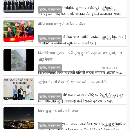
रुसका राष्ट्रपति भ्लादिमिर पुटिन र दक्षिणपूर्वी एसियाली
स्रोत: गोरखापत्र
2026-6-19
राष्ट्रहरूको सङ्गठन आसियानका नेताहरूले कजानमा सम्पन्न
शिखर सम…
बेल्जियममा मनाइयो उभौली साकेला
किरात समुदायको मौलिक चाड उभौली साकेला ५०८६ किरात राई
स्रोत: गोरखापत्र
2026-6-13
सोसाइटी बेल्जियमले लुभेनमा मनाएको छ ।
फिलिपिन्समा भूकम्पमा परी मृत्यु हुनेको सङ्ख्या ४५ पुग्यो, १७
अझै बेपत्ता
स्रोत: गोरखापत्र
2026-6-11
फिलिपिन्सको मिन्डानाओको दक्षिणी तटमा सोमबार आएको ७.८
म्याग्निच्युडको भूकम्पका कारण कम्तीमा ४५ जनाको मृत्यु भएको
युएईमा नेपाली तेक्वान्दो खेलाडी घर्ती मगर सम्मानित
राष्ट…
नेपाली तेक्वान्दो प्रशिक्षक तथा अन्तर्राष्ट्रिय रेफ्री नेत्रबहादुर
स्रोत: गोरखापत्र
2026-6-10
घर्ती मगरलाई युएई तेक्वान्दो फेडेरेसनले २०२५–२०२६…
विश्व द्वन्द्व ८० वर्षयताकै उच्च
विश्वभर सन् २०२५ मा राज्य–सम्बन्धित सशस्त्र द्वन्द्व ऐतिहासिक
स्रोत: गोरखापत्र
2026-6-9
उच्च स्तरमा पुगेको नर्वेको एक नयाँ प्रतिवेदनले देखाएको छ…