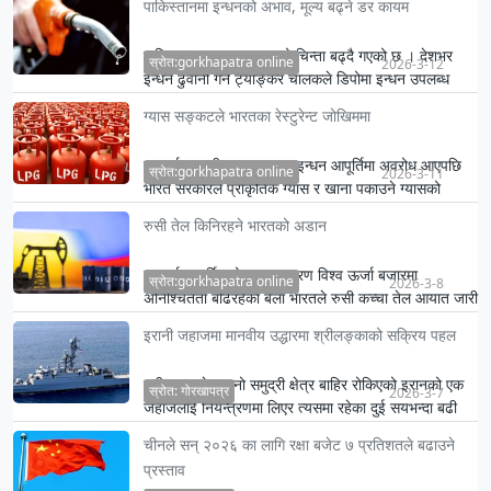
पाकिस्तानमा इन्धनको अभाव, मूल्य बढ्ने डर कायम
पाकिस्तानमा इन्धन अभावको चिन्ता बढ्दै गएको छ । देशभर
स्रोत:gorkhapatra online
2026-3-12
इन्धन ढुवानी गर्ने ट्याङ्कर चालकले डिपोमा इन्धन उपलब्ध
नभएकाले ट्…
ग्यास सङ्कटले भारतका रेस्टुरेन्ट जोखिममा
मध्यपूर्वमा जारी युद्धका कारण इन्धन आपूर्तिमा अवरोध आएपछि
स्रोत:gorkhapatra online
2026-3-11
भारत सरकारले प्राकृतिक ग्यास र खाना पकाउने ग्यासको
वितरण कडा …
रुसी तेल किनिरहने भारतको अडान
मध्यपूर्वमा चर्किएको युद्धका कारण विश्व ऊर्जा बजारमा
स्रोत:gorkhapatra online
2026-3-8
अनिश्चितता बढिरहेका बेला भारतले रुसी कच्चा तेल आयात जारी
राख्ने स…
इरानी जहाजमा मानवीय उद्धारमा श्रीलङ्काको सक्रिय पहल
श्रीलङ्काले आफ्नो समुद्री क्षेत्र बाहिर रोकिएको इरानको एक
स्रोत: गोरखापत्र
2026-3-7
जहाजलाई नियन्त्रणमा लिएर त्यसमा रहेका दुई सयभन्दा बढी
नाविक…
चीनले सन् २०२६ का लागि रक्षा बजेट ७ प्रतिशतले बढाउने
प्रस्ताव