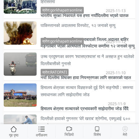
हिरासतमा
स्रोत:gorkhapatraonline
2025-11-13
भारतीय सुरक्षा निकायले यस हप्ता नयाँदिल्लीमा भएको घातक
कार विस्फोटको अनुसन्धानको सिलसिलामा विवादित काश्मीर
पाकिस्तानको अदालतमा विस्फोट, १२ जनाको मृत्यु
क्षेत्रमा …
पाकिस्तानको राजधानी इस्लामाबादको जिल्ला अदालत बाहिर
स्रोत:gorkhapatraonline
2025-11-12
मङ्गलबार भएको आत्मघाती विस्फोटमा कम्तीमा १२ जनाको मृत्यु
हुनुका स…
उच्च प्रदूषणका कारण ‘श्वासप्रश्वास’ मा नै असहज हुन थालेको
दिल्लीबासीको गुनासो
स्रोत:RATOPATI
2025-11-10
नयाँ दिल्लीमा विषाक्त हावा नियन्त्रणका लागि सरकारको पहल
उल्लेख्य नभएको भन्दै दर्जनौँ प्रदर्शनकारीहरूले आइतबार मास्क
हिमालय क्षेत्रका सञ्चार विज्ञहरुको दुई दिने सङ्गोष्ठी : समस्या
ल…
समाधानका लागि साझेदारीमा जोड
2025-11-9
हिमालय क्षेत्रमा सञ्चारको प्रभावकारी साझेदारीमा जोड दिँदै
तेस्रो परा–हिमालय सञ्चार तथा समाजिक सङ्गोष्ठी काठमाडौंमा
दिल्लीको हावाको गुणस्तर ‘धेरै खराब’ श्रेणीमा, एक्यूआई ६००
स…
नाघ्यो
स्रोत:RATOPATI
भिडियो
विशेष
मेरो
2025-11-9
गृह पृष्ठ
वर्गीकरण