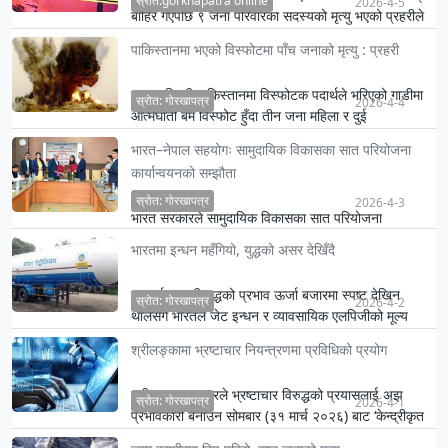
स्रोत:gorkhapatra online
2026-4-5
बाहिर गएपछि ९ जना परिवारका सदस्यको मृत्यु भएको प्रहरीले
शनिब…
पाकिस्तानमा भएको विस्फोटमा पाँच जनाको मृत्यु : प्रहरी
उत्तर पश्चिमी पाकिस्तानमा विस्फोटक पदार्थले भरिएको गाडीमा
स्रोत: गोरखापत्र
2026-4-4
आत्मघाती बम विस्फोट हुँदा तीन जना महिला र दुई
बालबालिकाको ज्…
भारत–नेपाल सहयोगः सामुदायिक विकासका सात परियोजना
कार्यान्वयनको सम्झौता
स्रोत: गोरखापत्र
2026-4-3
भारत सरकारले सामुदायिक विकासका सात परियोजना
कार्यान्वयन गर्ने भएको छ ।
भारतमा इन्धन महँगियो, युद्धको असर देखिँदै
मध्यपूर्वमा जारी युद्धको प्रभाव ऊर्जा बजारमा स्पष्ट देखिन
स्रोत: गोरखापत्र
2026-4-2
थालेसँगै भारतले जेट इन्धन र व्यावसायिक एलपिजीको मूल्य
बढाएको…
श्रीलङ्कामा भ्रष्टाचार नियन्त्रणमा प्रविधिको प्रयोग
श्रीलङ्का सरकारले भ्रष्टाचार विरुद्धको प्रयासलाई अझ
स्रोत: गोरखापत्र
2026-4-1
प्रभावकारी बनाउन सोमबार (३१ मार्च २०२६) बाट ‘केन्द्रीकृत
इलेक्ट्रो…