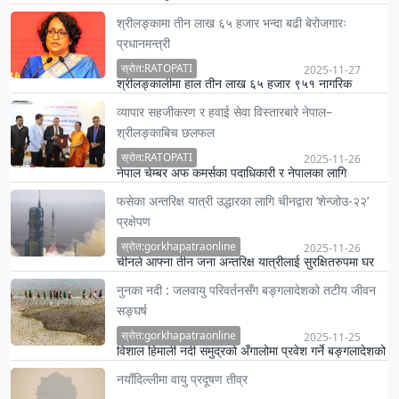
व्यवस्थापन …
श्रीलङ्कामा तीन लाख ६५ हजार भन्दा बढी बेरोजगारः
प्रधानमन्त्री
स्रोत:RATOPATI
2025-11-27
श्रीलङ्कालीमा हाल तीन लाख ६५ हजार ९५१ नागरिक
बेरोजगार रहेको श्रीलङ्काका प्रधानमन्त्री हरिनी अमरसुरियाले
व्यापार सहजीकरण र हवाई सेवा विस्तारबारे नेपाल–
बुधबार संसदमा…
श्रीलङ्काबिच छलफल
स्रोत:RATOPATI
2025-11-26
नेपाल चेम्बर अफ कमर्सका पदाधिकारी र नेपालका लागि
श्रीलङ्काका राजदूत रुवान्थी डेल्पितीयाबिच दुई देशबिच व्यापार
फसेका अन्तरिक्ष यात्री उद्धारका लागि चीनद्वारा ‘शेन्जोउ-२२’
तथा हवाई…
प्रक्षेपण
स्रोत:gorkhapatraonline
2025-11-26
चीनले आफ्ना तीन जना अन्तरिक्ष यात्रीलाई सुरक्षितरुपमा घर
फर्काउन सहयोग पुर्याउने उद्देश्यले मङ्गलबार ‘शेन्जोउ–२२’
नुनका नदी : जलवायु परिवर्तनसँग बङ्गलादेशको तटीय जीवन
अन्…
सङ्घर्ष
स्रोत:gorkhapatraonline
2025-11-25
विशाल हिमाली नदी समुद्रको अँगालोमा प्रवेश गर्ने बङ्गलादेशको
तटीय डेल्टाको त्यही पानीले जीवनको हरेक लय, हरेक सङ्घर्ष र
नयाँदिल्लीमा वायु प्रदूषण तीव्र
ह…