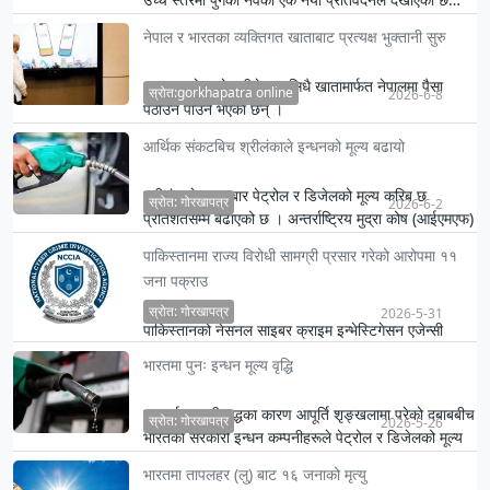
नेपाल र भारतका व्यक्तिगत खाताबाट प्रत्यक्ष भुक्तानी सुरु
भारतमा रहेका नेपालीले अब सिधै खातामार्फत नेपालमा पैसा
स्रोत:gorkhapatra online
2026-6-8
पठाउन पाउने भएका छन् ।
आर्थिक संकटबिच श्रीलंकाले इन्धनको मूल्य बढायो
श्रीलंकाले आइतबार पेट्रोल र डिजेलको मूल्य करिब छ
स्रोत: गोरखापत्र
2026-6-2
प्रतिशतसम्म बढाएको छ । अन्तर्राष्ट्रिय मुद्रा कोष (आईएमएफ)
को आर्थिक सु…
पाकिस्तानमा राज्य विरोधी सामग्री प्रसार गरेको आरोपमा ११
जना पक्राउ
स्रोत: गोरखापत्र
2026-5-31
पाकिस्तानको नेसनल साइबर क्राइम इन्भेस्टिगेसन एजेन्सी
(एनसिसिआईए) ले पञ्जाबका विभिन्न सहरबाट ११ जना
भारतमा पुनः इन्धन मूल्य वृद्धि
सामाजिक सञ्जाल प्रग…
मध्यपूर्वमा जारी युद्धका कारण आपूर्ति शृङ्खलामा परेको दबाबबीच
स्रोत: गोरखापत्र
2026-5-26
भारतका सरकारी इन्धन कम्पनीहरूले पेट्रोल र डिजेलको मूल्य
…
भारतमा तापलहर (लु) बाट १६ जनाको मृत्यु