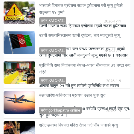
नोभेम्बर अन्त्यसम्म एक अर्ब ८७ करोड पुगेको छ । यो तथ्याङ्क
भारतको हिमाचल प्रदेशमा सडक दुर्घटनामा परी मृत्यु हुनेको
बङ्गला…
सङ्ख्या १४ पुग्यो
स्रोत:RATOPATI
2026-1-11
उत्तरी भारतीय राज्य हिमाचल प्रदेशमा भएको सडक दुर्घटनामा
ज्यान गुमाउनेको सङ्ख्या बढेर १४ पुगेको अधिकारीले शनिबार
उत्तरी अफगानिस्तानमा खानी दुर्घटना, चार मजदुरको मृत्यु
बताएक…
उत्तरी अफगानिस्तानमा रत्न पत्थर उत्खननका क्रममा भएको
स्रोत:RATOPATI
2026-1-11
खानी दुर्घटनामा चार खानी मजदुरको मृत्यु भएको छ । बदख्सान
प्रान्तम…
प्रतिनिधि सभा निर्वाचनमा नेपाल–भारत सीमानाका ७२ घण्टा बन्द
गरिने
स्रोत:RATOPATI
2026-1-9
आगामी फागुन २१ गते हुन लागेको प्रतिनिधि सभा सदस्य
निर्वाचनलाई लक्षित गर्दै नेपाल–भारत सिमानाका ७२ घण्टासम्म
बङ्गलादेश-पाकिस्तान प्रत्यक्ष उडान पुनः सुरु
बन्द गरिने …
बङ्गलादेश र पाकिस्तानबिच १४ वर्षपछि प्रत्यक्ष हवाई सेवा पुनः
स्रोत:gorkhapatra online
2026-1-9
सुरु हुने भएको छ ।
श्रीलङ्कामा विषाक्त मदिरा सेवन गर्दा पाँच जनाको मृत्यु