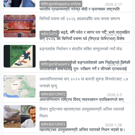
स्रोत:gorkhapatra online
2026-2-17
भारतीय प्रधानमन्त्री नरेन्द्र मोदी र फ्रान्सका राष्ट्रपति
इमानुएल म्याक्रोनबिच मङ्गलबार मुम्बईमा भेटवार्ता भई भारत-
चिनियाँ वसन्त पर्व २०२६ काठमाडौँमा भव्य रूपमा सम्पन्न
फ…
“घोडा झैँ अघि बढ्दै, सँगै पर्वत र सागर पार गर्दै” भन्ने नारासहित
स्रोत:SATV
2026-2-14
सन् २०२६ को चिनियाँ वसन्त पर्व (स्प्रिङ फेस्टिभल) विशेष
क…
बङ्गलादेश निर्वाचन र क्षेत्रीय शक्ति सन्तुलनको नयाँ मोड
आगामी साता हुन गइरहेको बङ्गलादेशको आम निर्वाचनले छिमेकी
स्रोत:gorkhapatra
2026-2-9
भारतसँगको सम्बन्धलाई पुनः परीक्षण गर्ने र चीनको प्रभावलाई
थप स…
अफगानिस्तानमा सन् २०२५ मा बारुती सुरुङ विस्फोटबाट ८७
जनाको मृत्यु
स्रोत:RATOPATI
2026-2-5
अफगानिस्तान राष्ट्रिय विपद् व्यवस्थापन प्राधिकरणले सन्
२०२५ मा देशभर बारुती सुरुङ विस्फोटका कारण कम्तीमा ८७
विमान दुर्घटनामा महाराष्ट्रका उपमुख्यमन्त्री अजित पवारको
जनाको मृत्…
निधन
स्रोत:RATOPATI
2026-1-28
महाराष्ट्रका उपमुख्यमन्त्री अजित पवारको निधन भएको छ।