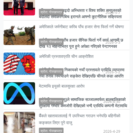
पश्चिम एसियामा बढ्दो अस्थिरता र विश्व शक्ति सन्तुलनको
स्रोत: गोरखापत्र
2026-5-7
बदलिँदो समीकरणबिच इरानले आफ्नो कूटनीतिक सक्रियता
तीव्र बनाएको छ …
अमेरिकाले जर्मनीबाट करिब पाँच हजार सेना फिर्ता गर्ने घोषणा
जर्मनीबाट करिब पाँच हजार सैनिक फिर्ता गर्ने कार्य आगामी छ
स्रोत: गोरखापत्र
2026-5-3
देखि १२ महिनाभित्र पूरा हुने अपेक्षा गरिएको पेन्टागनका
प्रवक्…
अमेरिकी प्रस्तावप्रति चीन आक्रोशित
अमेरिकी नियामक निकायको नयाँ प्रस्तावले प्रविधि व्यापारमा
स्रोत: गोरखापत्र
2026-5-2
नयाँ तनाव निम्त्याउने सङ्केत देखिएपछि चीनले कडा आपत्ति
जनाएक…
मेटामाथि इयूको बालसुरक्षा आरोप
युरोपेली सङ्घ (इयू)ले सामाजिक सञ्जालमार्फत बालबालिकाको
स्रोत: गोरखापत्र
2026-4-30
सुरक्षामा गम्भीर कमजोरी देखिएको भन्दै प्रविधि कम्पनी मेटामाथि
औ…
बैँकले खातावालालाई नै उपस्थित गराउन भनेपछि बहिनीको
कङ्काल लिएर पुगे दाजु
स्रोत: गोरखापत्र
2026-4-29