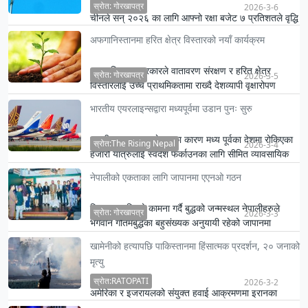
स्रोत: गोरखापत्र
2026-3-6
चीनले सन् २०२६ का लागि आफ्नो रक्षा बजेट ७ प्रतिशतले वृद्धि
गर्ने प्रस्ताव सार्वजनिक गरेको छ ।
अफगानिस्तानमा हरित क्षेत्र विस्तारको नयाँ कार्यक्रम
अफगानिस्तान सरकारले वातावरण संरक्षण र हरित क्षेत्र
स्रोत: गोरखापत्र
2026-3-5
विस्तारलाई उच्च प्राथमिकतामा राख्दै देशव्यापी वृक्षारोपण
अभियान सु…
भारतीय एयरलाइन्सद्वारा मध्यपूर्वमा उडान पुनः सुरु
भारतीय एयरलाइन्सले युद्वका कारण मध्य पूर्वका देशमा रोकिएका
स्रोत:The Rising Nepal
2026-3-4
हजारौं यात्रुलाई स्वदेश फर्काउनका लागि सीमित व्यावसायिक
से…
नेपालीको एकताका लागि जापानमा एएनओ गठन
विश्वभर शान्तिको कामना गर्दै बुद्धको जन्मस्थल नेपालीहरुले
स्रोत: गोरखापत्र
2026-3-3
भगवान गौतमबुद्धका बहुसंख्यक अनुयायी रहेको जापानमा
एशोसिएसन …
खामेनीको हत्यापछि पाकिस्तानमा हिंसात्मक प्रदर्शन, २० जनाको
मृत्यु
स्रोत:RATOPATI
2026-3-2
अमेरिका र इजरायलको संयुक्त हवाई आक्रमणमा इरानका
सर्वोच्च नेता आयातोल्लाह अली खामेनी मारिएपछि पाकिस्तानका