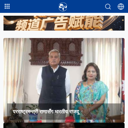
परराष्ट्रमन्त्री राणासँग भारतीय राजदू