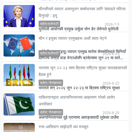
चीनसँगको व्यापार असन्तुलन सम्बोधनका लागि ‘संवादले नतिजा
दिनुपर्छ’ : इयू
स्रोत:रातोपाटी
2026-7-5
युरोपेली आयोगकी प्रमुख उर्सुला भोन डेर लेयेनले युरोपेली
समूहले चीनसँगको व्यापार असन्तुलन सम्बोधन गर्न आवश्यक
चीन र इयूका व्यापार प्रमुखहरू अर्को साता भेट्ने
कदम चाल्…
युरोपेली सङ्घ (इयू) व्यापार प्रमुख मारोस सेफ्कोभिचले चिनियाँ
स्रोत:रातोपाटी
2026-6-23
वाणिज्य मन्त्री वाङ वेन्टाओसँग ब्रसेल्समा जुन २९ मा वार्त…
भारतमा जून २२-२३ सम्म ब्रिक्स राष्ट्रिय सुरक्षा सल्लाहकारको
बैठक हुने
स्रोत: गोरखापत्र
2026-6-22
भारतले सन् २०२६ जुन २२-२३ मा ब्रिक्स राष्ट्रिय सुरक्षा
सल्लाहकारको बैठकको आयोजना गर्ने भएको छ ।
पाकिस्तानद्वारा अफगानिस्तानमा आक्रमण गरेको आरोप
अस्वीकार
स्रोत: गोरखापत्र
2026-6-20
अफगानिस्तानका दुई प्रान्तमा आतङ्कवादी लुकेका ठाउँमा
आक्रमण गरेको अफगान सेनाको दाबीलाई भ्रामक भन्दै
रुस–आसियान साझेदारी थप मजबुत
पाकिस्तानले अस्वीक…