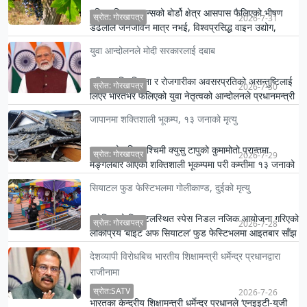
दक्षिणपश्चिम फ्रान्सको बोर्डो क्षेत्र आसपास फैलिएको भीषण
स्रोत: गोरखापत्र
2026-7-31
डढेलोले जनजीवन मात्र नभई, विश्वप्रसिद्ध वाइन उद्योग,
पर्यटन र …
युवा आन्दोलनले मोदी सरकारलाई दबाब
परीक्षा अनियमितता र रोजगारीका अवसरप्रतिको असन्तुष्टिलाई
स्रोत: गोरखापत्र
2026-7-30
लिएर भारतभर फैलिएको युवा नेतृत्वको आन्दोलनले प्रधानमन्त्री
न…
जापानमा शक्तिशाली भूकम्प, १३ जनाको मृत्यु
जापानको दक्षिणपश्चिमी क्युसु टापुको कुमामोतो प्रान्तमा
स्रोत: गोरखापत्र
2026-7-29
मङ्गलबार आएको शक्तिशाली भूकम्पमा परी कम्तीमा १३ जनाको
मृत्यु भ…
सियाटल फुड फेस्टिभलमा गोलीकाण्ड, दुईको मृत्यु
अमेरिकाको सियाटलस्थित स्पेस निडल नजिक आयोजना गरिएको
स्रोत: गोरखापत्र
2026-7-28
लोकप्रिय ‘बाइट अफ सियाटल’ फुड फेस्टिभलमा आइतबार साँझ
भएको गोलीकाण्…
देशव्यापी विरोधबिच भारतीय शिक्षामन्त्री धर्मेन्द्र प्रधानद्वारा
राजीनामा
स्रोत:SATV
2026-7-26
भारतका केन्द्रीय शिक्षामन्त्री धर्मेन्द्र प्रधानले ‘एनइइटी-युजी