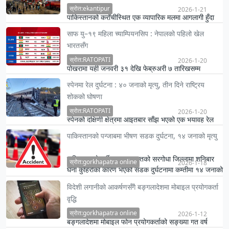
स्रोत:ekantipur
2026-1-21
पाकिस्तानको कराँचीस्थित एक व्यापारिक मलमा आगलागी हुँदा
२१ जनाको मृत्यु भएको छ। शनिबार रातिदेखि सुरु भएको
साफ यु–१९ महिला च्याम्पियनसिप : नेपालको पहिलो खेल
आगलागीमा परी …
भारतसँग
स्रोत:RATOPATI
2026-1-20
पोखरामा यही जनवरी ३१ देखि फेब्रुअरी ७ तारिखसम्म
आयोजना हुने साफ यु–१९ महिला च्याम्पियनसिपमा नेपालले
स्पेनमा रेल दुर्घटना : ४० जनाको मृत्यु, तीन दिने राष्ट्रिय
पहिलो खेल भारतसँग ख…
शोकको घोषणा
स्रोत:RATOPATI
2026-1-20
स्पेनको दक्षिणी क्षेत्रमा आइतबार साँझ भएको एक भयावह रेल
दुर्घटनामा कम्तीमा ४० जनाले ज्यान गुमाएका छन् ।
पाकिस्तानको पन्जाबमा भीषण सडक दुर्घटना, १४ जनाको मृत्यु
पाकिस्तानको पूर्वी पन्जाब प्रान्तको सरगोधा जिल्लामा शनिबार
स्रोत:gorkhapatra online
2026-1-18
घना कुहिरोका कारण भएको सडक दुर्घटनामा कम्तीमा १४ जनाको
ज्या…
विदेशी लगानीको आकर्षणसँगै बङ्गलादेशमा मोबाइल प्रयोगकर्ता
वृद्धि
स्रोत:gorkhapatra online
2026-1-12
बङ्गलादेशमा मोबाइल फोन प्रयोगकर्ताको सङ्ख्या गत वर्ष