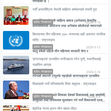
गरिरहेको छ ।
नवौँ अन्तर्राष्ट्रिय नेपाली साहित्य सम्मेलनको तयारी पूरा
अन्तर्राष्ट्रिय नेपाली साहित्य समाज (अनेसास) केन्द्रीय
स्रोत: गोरखापत्र
2026-5-19
कार्यसमितिको आयोजना तथा अनेसास कोलोराडो च्याप्टरको
संयोजनमा को…
किस्तानमा तीन महिनामा ३७० जनाभन्दा बढी अफगान नागरिक
मारिए : राष्ट्रसङ्घ
स्रोत: गोरखापत्र
2026-5-13
चालु वर्षको पहिलो तीन महिनामा सरकारी सेना र
पाकिस्तानबिचको द्वन्द्वमा कम्तिमा ३७२ जना अफगान नागरिक
‘हान्टाभाइरस’ प्रभावित पानीजहाज स्पेन पुग्दै, स्थानीयलाई
मारिएको संयुक्त राष…
नआत्तिन आग्रह
स्रोत: गोरखापत्र
2026-5-10
स्पेनको क्यानरी टापुतर्फ गइरहेको ‘हान्टाभाइरस’ प्रभावित
पानीजहाजका विषयमा विश्व स्वास्थ्य सङ्गठनका प्रमुख टेड्रोस
विकासको नयाँ परिभाषातर्फ विश्व समुदाय : राष्ट्रसङ्घ
अध…
संयुक्त राष्ट्रसङ्घले विश्वका देशको विकासलाई अझ समावेशी,
स्रोत: गोरखापत्र
2026-5-9
सन्तुलित तथा दिगोरूपमा मूल्यांकन गर्न नयाँ विश्वव्यापी प्रस्…
बेइजिङ भेटमा इरान-चीन संवाद तीव्र