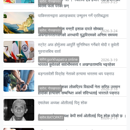
स्रोत: गोरखापत्र
2026-3-25
बिरामी फेला परेका छन्
पाकिस्तानद्वारा आतङ्कवाद उन्मूलन गर्ने प्रतिबद्धता
पाकिस्तानका विदेश मन्त्री इशाक दारले सोमबार
स्रोत: गोरखापत्र
2026-3-24
अफगानिस्तानसँगको अस्थायी युद्धविरामको अन्तिम समयमा
पाकिस्तान आतङ्कवादको …
स्ट्रेट अफ होर्मुजमा आपूर्ति सुनिश्चित गर्नेबारे मोदी र कुवेती
युवराजबिच वार्ता
स्रोत:gorkhapatra online
2026-3-19
भारतले कुवेतको सार्वभौमसत्ता र अखण्डतामाथि भइरहेका
आक्रमणहरूको पुनः कडा शब्दमा निन्दा गरेको छ।
बङ्गलादेशी विद्रोह नेताको हत्यामा भारतमा थप पक्राउ
ढाकामा बङ्गलादेशका लोकप्रिय विद्यार्थी नेता सरिफ उस्मान
स्रोत: गोरखापत्र
2026-3-16
हादीको हत्यासँग सम्बन्धित अर्का संदिग्धलाई भारतले पक्राउ
गरेक…
एमालेका अध्यक्ष ओलीलाई पितृ शोक
नेकपा एमालेका अध्यक्ष केपी शर्मा ओलीलाई पितृ शोक परेको छ ।
स्रोत:RATOPATI
2026-3-13