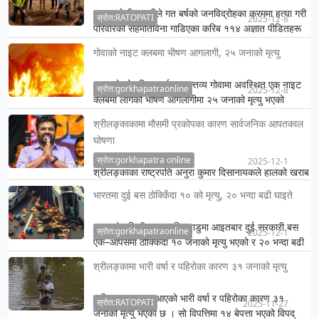
बङ्गलादेशी प्रहरीले गत बर्षको जनविद्रोहका क्रममा हत्या गरी
स्रोत:RATOPATI
2025-12-8
परिवारको सहमतिविना गाडिएका करिब ११४ अज्ञात पीडितहरू
रहेको …
गोवाको नाइट क्लबमा भीषण आगलागी, २५ जनाको मृत्यु
भारतको लोकप्रिय पर्यटक गन्तव्य गोवामा अवस्थित एक नाइट
स्रोत:gorkhapatraonline
2025-12-8
क्लबमा लागेको भीषण आगलागीमा २५ जनाको मृत्यु भएको
राज्यका मुख्यमन…
श्रीलङ्काकामा मौसमी प्रकोपका कारण सार्वजनिक आपतकाल
घोषणा
स्रोत:gorkhapatra online
2025-12-1
श्रीलङ्काका राष्ट्रपति अनुरा कुमार दिसानायकले हालको खराब
मौसमी प्रकोपको सामना गरिरहेको अवस्थामा सार्वजनिक
भारतमा दुई बस ठोक्किँदा १० को मृत्यु, २० भन्दा बढी घाइते
आपतकालको घो…
भारतको दक्षिणी राज्य तमिलनाडुमा आइतबार दुई सरकारी बस
स्रोत:gorkhapatraonline
2025-12-1
एक–आपसमा ठोक्किँदा १० जनाको मृत्यु भएको र २० भन्दा बढी
घाइते भएको भ…
श्रीलङ्कामा भारी वर्षा र पहिरोका कारण ३१ जनाको मृत्यु
श्रीलङ्कामा हाल आएको भारी वर्षा र पहिरोका कारण ३१
स्रोत:RATOPATI
2025-11-27
जनाको मृत्यु भएकाे छ । साे विपत्तिमा १४ बेपत्ता भएको विपद्