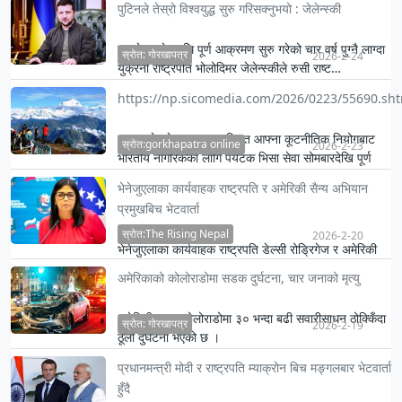
पुटिनले तेस्रो विश्वयुद्ध सुरु गरिसक्नुभयो : जेलेन्स्की
प्रमुख सहरहर…
रुसले युक्रेनमाथि पूर्ण आक्रमण सुरु गरेको चार वर्ष पुग्नै लाग्दा
स्रोत: गोरखापत्र
2026-2-24
युक्रेनी राष्ट्रपति भोलोदिमर जेलेन्स्कीले रुसी राष्ट…
https://np.sicomedia.com/2026/0223/55690.sh
बङ्गलादेशले भारतमा अवस्थित आफ्ना कूटनीतिक नियोगबाट
स्रोत:gorkhapatra online
2026-2-23
भारतीय नागरिकका लागि पर्यटक भिसा सेवा सोमबारदेखि पूर्ण
रूपमा पुनः …
भेनेजुएलाका कार्यवाहक राष्ट्रपति र अमेरिकी सैन्य अभियान
प्रमुखबिच भेटवार्ता
स्रोत:The Rising Nepal
2026-2-20
भेनेजुएलाका कार्यवाहक राष्ट्रपति डेल्सी रोड्रिगेज र अमेरिकी
सैन्य अपरेसनका प्रमुखसँग भेट वार्ता भएको जनाइएको छ ।
अमेरिकाको कोलोराडोमा सडक दुर्घटना, चार जनाको मृत्यु
अमेरिकी राज्य कोलोराडोमा ३० भन्दा बढी सवारीसाधन ठोक्किँदा
स्रोत: गोरखापत्र
2026-2-19
ठूलो दुर्घटना भएको छ ।
प्रधानमन्त्री मोदी र राष्ट्रपति म्याक्रोन बिच मङ्गलबार भेटवार्ता
हुँदै