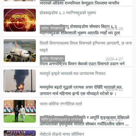
भारतको ओडिशा राज्यस्थित केन्दुझार जिल्लामा मानवीय
संवेदनालाई नै स्तब्ध बनाउने एउटा घटना सार्वजनिक भएको छ ।
होक्काइडोमा ६.२ म्याग्निच्युडको भूकम्प
जापानको उत्तरी टापु होक्काइडोमा सोमबार बिहान ६.२
स्रोत: गोरखापत्र
2026-4-28
म्याग्निच्युडको शक्तिशाली भूकम्प आएपछि त्यहाँ थप ठुला
झट्काको सम्भाव…
दिल्ली विमानस्थलमा स्विस विमानको इन्जिनमा आगलागी, छ जना
घाइते
स्रोत: गोरखापत्र
2026-4-27
स्विस अन्तर्राष्ट्रिय विमान सेवाको एउटा विमानले उडान भर्न
लाग्दा इन्जिनमा आगलागी भएपछि उडान स्थगित गरिएको छ ।
मध्यपूर्व द्वन्द्वले भारतको मल उत्पादनमा गिरावट
मध्यपूर्वमा बढ्दो युद्धको प्रत्यक्ष असर देखिँदै भारतको मल
2026-4-22
उत्पादन मार्च महिनामा झन्डै एक चौथाइले घटेको छ ।
भारत-कोरिया रणनीतिक वार्ता
बदलिँदो विश्व आर्थिक परिस्थिति र आपूर्ति शृङ्खलामा देखिएको
स्रोत:gorkhapatra online
2026-4-21
अस्थिरताको पृष्ठभूमिमा भारतले सोमबार नयाँदिल्लीमा दक्षिण …
रोबोटले तोड्यो मानव कीर्तिमान