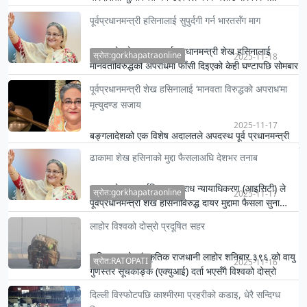
पूर्वप्रधानमन्त्री हसिनालाई सुपुर्दगी गर्न भारतसँग माग
बङ्गलादेशले अपदस्थ पूर्व प्रधानमन्त्री शेख हसिनालाई
स्रोत:gorkhapatraonline
2025-11-18
मानवताविरुद्धको अपराधमा फाँसी दिइएको केही घण्टापछि सोमबार
भारतसँ…
पूर्वप्रधानमन्त्री शेख हसिनालाई ‘मानवता विरुद्धको अपराध’मा
मृत्युदण्ड सजाय
2025-11-17
बङ्गलादेशको एक विशेष अदालतले अपदस्थ पूर्व प्रधानमन्त्री
शेख हसिनालाई सन् २०२४ को जुलाई-अगस्ट विद्यार्थी विद्रोहका
ढाकामा शेख हसिनाको मुद्दा फैसलाअघि देशभर तनाब
क्र…
बङ्गलादेश अन्तर्राष्ट्रिय अपराध न्यायाधिकरण (आइसिटी) ले
स्रोत:gorkhapatraonline
2025-11-17
पूर्वप्रधानमन्त्री शेख हसिनाविरुद्ध दायर मुद्दामा फैसला सुना…
लाहोर विश्वको दोस्रो प्रदूषित सहर
पाकिस्तानको सांस्कृतिक राजधानी लाहोर शनिबार ३९६ को वायु
स्रोत:RATOPATI
2025-11-16
गुणस्तर सूचकाङ्क (एक्युआई) दर्ता भएसँगै विश्वको दोस्रो
सबैभन्द…
दिल्ली विस्फोटपछि काश्मीरमा प्रहरीको कडाइ, धेरै सन्दिग्ध