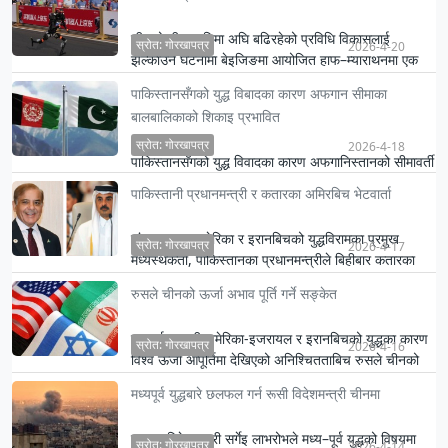
चीनको तीव्र गतिमा अघि बढिरहेको प्रविधि विकासलाई
स्रोत: गोरखापत्र
2026-4-20
झल्काउने घटनामा बेइजिङमा आयोजित हाफ–म्याराथनमा एक
मानवाकृति रोबोटले म…
पाकिस्तानसँगको युद्ध विबादका कारण अफगान सीमाका
बालबालिकाको शिकाइ प्रभावित
स्रोत: गोरखापत्र
2026-4-18
पाकिस्तानसँगको युद्ध विवादका कारण अफगानिस्तानको सीमावर्ती
गाउँ बारिकोटमा विद्यालय स्तरका कुनै बालबालिका नभएको र
पाकिस्तानी प्रधानमन्त्री र कतारका अमिरबिच भेटवार्ता
युद्ध…
संयुक्त राज्य अमेरिका र इरानबिचको युद्धविरामका प्रमुख
स्रोत: गोरखापत्र
2026-4-17
मध्यस्थकर्ता, पाकिस्तानका प्रधानमन्त्रीले बिहीबार कतारका
अमिरस…
रुसले चीनको ऊर्जा अभाव पूर्ति गर्ने सङ्केत
मध्यपूर्वमा जारी अमेरिका-इजरायल र इरानबिचको युद्धका कारण
स्रोत: गोरखापत्र
2026-4-16
विश्व ऊर्जा आपूर्तिमा देखिएको अनिश्चितताबिच रुसले चीनको
सम्भ…
मध्यपूर्व युद्धबारे छलफल गर्न रूसी विदेशमन्त्री चीनमा
रूसका विदेशमन्त्री सर्गेइ लाभरोभले मध्य–पूर्व युद्धको विषयमा
स्रोत: गोरखापत्र
2026-4-14