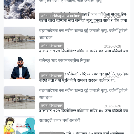
जम्मु कश्मीरमा हिम-पहिरो, सात जनाको मृत्यु
जम्मु कश्मीर नजिकैको अग्लो पाहाडी पास जोजिला पासमा हिम-
स्रोत:gorkhapatra online
2026-3-29
पहिरो जाँदा कम्तिमा सात जनाको मृत्यु हुनुका साथै र पाँच जना
घाइते…
बङ्गलादेशमा बस नदीमा खस्दा दुई जनाको मृत्यु, दर्जनौँ डुबेको
आशङ्का
स्रोत: गोरखापत्र
2026-3-28
ढाकाबाट १२५ किलोमिटर दक्षिणमा करिब ४० जना बोकेको बस
दुर्घटना भई नदीमा डुब्दा यसमा सवार अधिकांश नदीमा डुवेको
बालेन्द्र शाह प्रधानमन्त्रीमा नियुक्त
आशङ्का गरिए…
राष्ट्रपति रामचन्द्र पौडेलले राष्ट्रिय स्वतन्त्र पार्टी (रास्वपा)का
स्रोत: गोरखापत्र
2026-3-27
वरिष्ठ नेता तथा प्रतिनिधि सभाका सदस्य बालेन्द्र शा…
बङ्गलादेशमा बस नदीमा खस्दा दुई जनाको मृत्यु, दर्जनौँ डुबेको
आशङ्का
स्रोत: गोरखापत्र
2026-3-26
ढाकाबाट १२५ किलोमिटर दक्षिणमा करिब ४० जना बोकेको बस
दुर्घटना भई नदीमा डुब्दा यसमा सवार अधिकांश नदीमा डुवेको
सतसट्ठी हजार नयाँ क्षयरोगी
आशङ्का गरिए…
काठमाडौँ, चैत ११ गते । नेपालमा ६७ हजार नयाँ क्षयरोगका