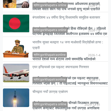
श्रीलङ्काको उत्तरपश्चिमी प्रान्तमा अवैधरूपमा बनाइएको
स्रोत:gorkhapatra online
2026-1-7
विषाक्त मदिरा सेवन गर्दा पाँच जनाको मृत्यु भएको प्रहरीले
मङ्गलब…
बंगलादेशमा ४४ वर्षीया हिन्दु विधवामाथि सामूहिक बलात्कार
बंगलादेशमा हिन्दु समुदायमाथिको हिंसा रोकिएको छैन । पछिल्लो
स्रोत:gorkhapatra online
2026-1-6
घटनामा झेनाइदह जिल्लाको कालीगञ्ज इलाकामा ४४ वर्षीया एक
हिन्…
भारतीय सुरक्षा बलद्वारा १४ जना माओवादी विद्रोहीको हत्या :
प्रहरी
स्रोत:gorkhapatraonline
2026-1-4
भारतले देशको मध्य क्षेत्रमा लामो समयदेखि चलिरहेको
विद्रोहलाई दमन गर्ने अभियानका क्रममा भारतीय सुरक्षा बलले
एयर इन्डियाको एक पाइलट क्यानाडामा गिरफ्तार
शनिबार दुई …
भारतीय वायुसेवा ‘एयर इन्डिया’को एक पाइलट क्यानडामा
स्रोत:gorkhapatraonline
2026-1-1
गिरफ्तार भएका छन् । ती पाइलटलाई भ्यानकुभर विमानस्थलबाट
नियन्त्रणमा…
चीनद्वारा नयाँ उपग्रह प्रक्षेपण
चीनले मङ्गलबार उत्तरपश्चिम चीनको जिउक्वान उपग्रह
स्रोत:gorkhapatra online
2025-12-31
प्रक्षेपण केन्द्रबाट सफलतापूर्वक नयाँ उपग्रह अन्तरिक्षमा