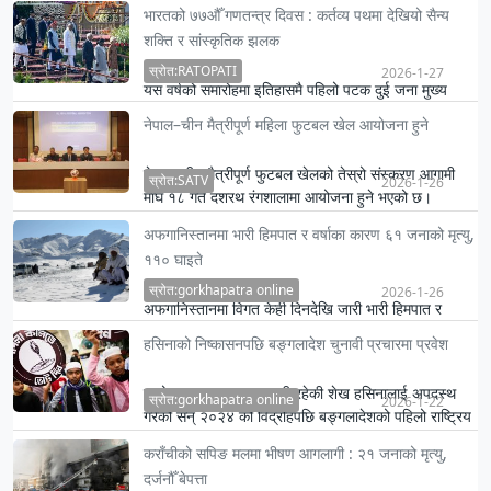
भारतको ७७औँ गणतन्त्र दिवस : कर्तव्य पथमा देखियो सैन्य
शक्ति र सांस्कृतिक झलक
स्रोत:RATOPATI
2026-1-27
यस वर्षको समारोहमा इतिहासमै पहिलो पटक दुई जना मुख्य
अतिथि सहभागी भए।
नेपाल–चीन मैत्रीपूर्ण महिला फुटबल खेल आयोजना हुने
नेपाल–चीन मैत्रीपूर्ण फुटबल खेलको तेस्रो संस्करण आगामी
स्रोत:SATV
2026-1-26
माघ १८ गते दशरथ रंगशालामा आयोजना हुने भएको छ।
अफगानिस्तानमा भारी हिमपात र वर्षाका कारण ६१ जनाको मृत्यु,
११० घाइते
स्रोत:gorkhapatra online
2026-1-26
अफगानिस्तानमा विगत केही दिनदेखि जारी भारी हिमपात र
वर्षाका कारण ठूलो जनधनको क्षति भएको छ ।
हसिनाको निष्कासनपछि बङ्गलादेश चुनावी प्रचारमा प्रवेश
लामो समयसम्म प्रधानमन्त्री रहेकी शेख हसिनालाई अपदस्थ
स्रोत:gorkhapatra online
2026-1-22
गरेको सन् २०२४ को विद्रोहपछि बङ्गलादेशको पहिलो राष्ट्रिय
चुनावका…
कराँचीको सपिङ मलमा भीषण आगलागी : २१ जनाको मृत्यु,
दर्जनौँ बेपत्ता