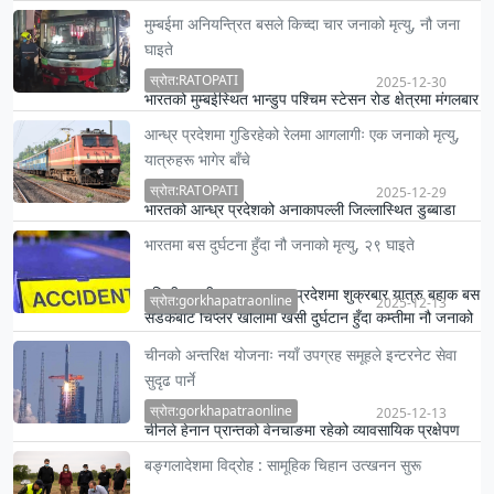
पठाएको छ ।
मुम्बईमा अनियन्त्रित बसले किच्दा चार जनाको मृत्यु, नौ जना
घाइते
स्रोत:RATOPATI
2025-12-30
भारतको मुम्बईस्थित भान्डुप पश्चिम स्टेसन रोड क्षेत्रमा मंगलबार
राति एउटा सार्वजनिक बेस्ट बसको ठक्करबाट चार जनाको
आन्ध्र प्रदेशमा गुडिरहेको रेलमा आगलागीः एक जनाको मृत्यु,
मृत्य…
यात्रुहरू भागेर बाँचे
स्रोत:RATOPATI
2025-12-29
भारतको आन्ध्र प्रदेशको अनाकापल्ली जिल्लास्थित डुब्बाडा
टाटा नगर–एरनाकुलम एक्सप्रेस रेलको दुई वातानुकूलित बोगीमा
भारतमा बस दुर्घटना हुँदा नौ जनाको मृत्यु, २९ घाइते
सोमब…
दक्षिणी भारतीय राज्य आन्ध्र प्रदेशमा शुक्रबार यात्रु बहाक बस
स्रोत:gorkhapatraonline
2025-12-13
सडकबाट चिप्लेर खोलामा खसी दुर्घटान हुँदा कम्तीमा नौ जनाको
…
चीनको अन्तरिक्ष योजनाः नयाँ उपग्रह समूहले इन्टरनेट सेवा
सुदृढ पार्ने
स्रोत:gorkhapatraonline
2025-12-13
चीनले हेनान प्रान्तको वेनचाङमा रहेको व्यावसायिक प्रक्षेपण
केन्द्रबाट लङ मार्च-१२ रकेटमार्फत नयाँ इन्टरनेट उपग्रह
बङ्गलादेशमा विद्रोह : सामूहिक चिहान उत्खनन सुरू
समूह…