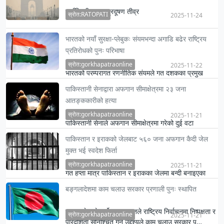
नयाँदिल्लीमा वायु प्रदूषण तीव्र
स्रोत:RATOPATI
2025-11-24
भारतको नयाँ सुरक्षा-प्लेबुकः संयमभन्दा अगाडि बढेर राष्ट्रिय
प्रतिरोधको पुनः परिभाषा
स्रोत:gorkhapatraonline
2025-11-22
भारतको परम्परागत रणनीतिक संयमले गत दशकका प्रमुख
आतङ्कवादी घटनाक्रम र जनस्तरका कडा अपेक्षालाई चुनौती
पाकिस्तानी सेनाद्वारा अफगान सीमाक्षेत्रमा २३ जना
दिँदै एक नयाँ, दृढ …
आतङ्ककारीको हत्या
स्रोत:gorkhapatraonline
2025-11-21
पाकिस्तानी सेनाले अफगान सीमाक्षेत्रमा गरेको दुई वटा
आतङ्कारी लक्षित कारबाहीमा २३ जना आतङ्ककारीको मृत्यु
पाकिस्तान र इराकको जेलबाट ५६० जना अफगान कैदी जेल
भएको जनाएको छ …
मुक्त भई स्वदेश फिर्ता
स्रोत:gorkhapatraonline
2025-11-21
गत हप्ता मात्र पाकिस्तान र इराकका जेलमा बन्दी बनाइएका
५६५ जना अफगान नागरिक जेल मुक्त भई अफगानिस्तान
बङ्गलादेशमा काम चलाउ सरकार प्रणाली पुनः स्थापित
फर्केको शरणार्थी तथ…
बङ्गलादेशको सर्वोच्च अदालतले राष्ट्रिय निर्वाचनमा निष्पक्षता र
स्रोत:gorkhapatraonline
2025-11-21
पारदर्शिता सुनिश्चित गर्ने उद्देश्यले काम चलाउ सरकार प…