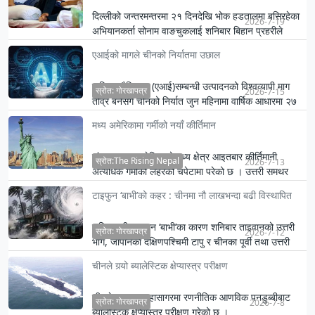
दिल्लीको जन्तरमन्तरमा २१ दिनदेखि भोक हडतालमा बसिरहेका
2026-7-19
अभियानकर्ता सोनाम वाङचुकलाई शनिबार बिहान प्रहरीले
जबरजस्ती उठा…
एआईको मागले चीनको निर्यातमा उछाल
कृत्रिम बौद्धिकता (एआई)सम्बन्धी उत्पादनको विश्वव्यापी माग
स्रोत: गोरखापत्र
2026-7-15
तीव्र बनेसँगै चीनको निर्यात जुन महिनामा वार्षिक आधारमा २७
प्…
मध्य अमेरिकामा गर्मीको नयाँ कीर्तिमान
संयुक्त राज्य अमेरिकाको मध्य क्षेत्र आइतबार कीर्तिमानी
स्रोत:The Rising Nepal
2026-7-13
अत्यधिक गर्मीको लहरको चपेटामा परेको छ । उत्तरी समथर
भूभागदेखि र…
टाइफुन ‘बाभी’को कहर : चीनमा नौ लाखभन्दा बढी विस्थापित
शक्तिशाली टाइफुन ‘बाभी’का कारण शनिबार ताइवानको उत्तरी
स्रोत: गोरखापत्र
2026-7-12
भाग, जापानका दक्षिणपश्चिमी टापु र चीनका पूर्वी तथा उत्तरी
क्षेत्…
चीनले गर्‍यो ब्यालेस्टिक क्षेप्यास्त्र परीक्षण
चीनले प्रशान्त महासागरमा रणनीतिक आणविक पनडुब्बीबाट
स्रोत: गोरखापत्र
2026-7-8
ब्यालेस्टिक क्षेप्यास्त्र परीक्षण गरेको छ ।