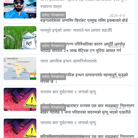
स्थापना यात्रा
स्रोत: गोरखापत्र
2026-4-9
बङ्गलादेशका अन्तरिम क्रिकेट प्रमुख तमिम इकबालले बोर्ड
बर्खास्त भएपछि देशको क्रिकेट प्रतिष्ठा सुधार गर्ने दृढ
मध्यपूर्व द्वन्द्वको असरः भारतले मल आयात बढाउँदै
प्रतिबद्…
मध्यपूर्व क्षेत्रमा उत्पन्न परिस्थितिका कारण आपूर्ति अवरोध
स्रोत: गोरखापत्र
2026-4-8
भएपछि भारतले २५ लाख मेट्रिक टन युरिया आयात गर्न
अन्तर्राष्ट…
भारत आणविक इन्धन आत्मनिर्भरतातर्फ
भारतले आफ्नै आणविक इन्धन उत्पादनतर्फ महत्त्वपूर्ण फड्को
स्रोत: गोरखापत्र
2026-4-7
मारेको छ ।
भारतमा कार दुर्घटनामा ९ जनाको मृत्यु
पश्चिमी भारतको महाराष्ट्र राज्यमा एक कार सडकबाट नियन्त्रण
स्रोत: गोरखापत्र
2026-4-6
बाहिर गएपछि ९ जना परिवारका सदस्यको मृत्यु भएको प्रहरीले
शनिब…
भारतमा कार दुर्घटनामा ९ जनाको मृत्यु
पश्चिमी भारतको महाराष्ट्र राज्यमा एक कार सडकबाट नियन्त्रण