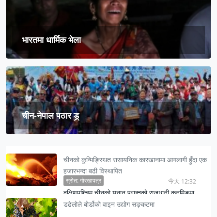
भारतमा धार्मिक भेला
चीन-नेपाल पठार ड्र्
चीनको कुन्मिङ्स्थित रासायनिक कारखानामा आगलागी हुँदा एक
हजारभन्दा बढी विस्थापित
स्रोत: गोरखापत्र
今天 12:32
दक्षिणपश्चिम चीनको युनान प्रान्तको राजधानी कुनमिङमा
अवस्थित एक रासायनिक कारखानामा लागेको आगलागीका कारण
डढेलोले बोर्डोको वाइन उद्योग सङ्कटमा
यस क्षेत्रको व…