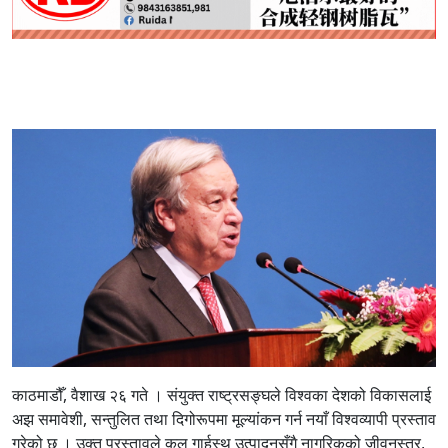
काठमाडौँ, वैशाख २६ गते । संयुक्त राष्ट्रसङ्घले विश्वका देशको विकासलाई
अझ समावेशी, सन्तुलित तथा दिगोरूपमा मूल्यांकन गर्न नयाँ विश्वव्यापी प्रस्ताव
गरेको छ । उक्त प्रस्तावले कुल गार्हस्थ उत्पादनसँगै नागरिकको जीवनस्तर,