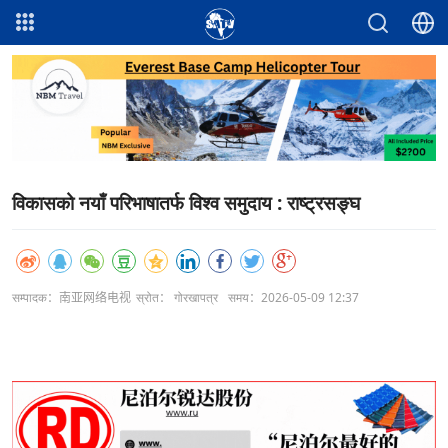
विकासको नयाँ परिभाषातर्फ विश्व समुदाय : राष्ट्रसङ्घ
सम्पादक：南亚网络电视
स्रोत： गोरखापत्र
समय：2026-05-09 12:37