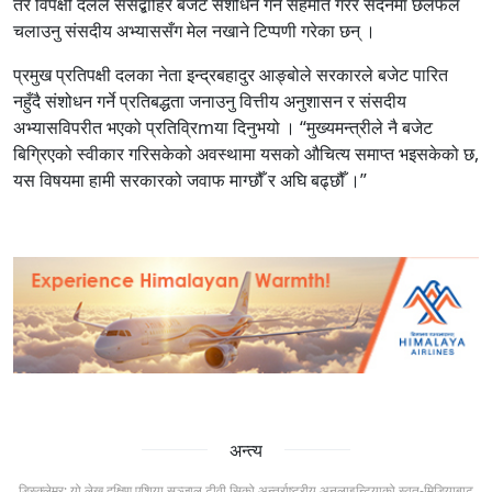
तर विपक्षी दलले संसद्बाहिर बजेट संशोधन गर्ने सहमति गरेर सदनमा छलफल
चलाउनु संसदीय अभ्याससँग मेल नखाने टिप्पणी गरेका छन् ।
प्रमुख प्रतिपक्षी दलका नेता इन्द्रबहादुर आङ्बोले सरकारले बजेट पारित
नहुँदै संशोधन गर्ने प्रतिबद्धता जनाउनु वित्तीय अनुशासन र संसदीय
अभ्यासविपरीत भएको प्रतिव्रिmया दिनुभयो । “मुख्यमन्त्रीले नै बजेट
बिग्रिएको स्वीकार गरिसकेको अवस्थामा यसको औचित्य समाप्त भइसकेको छ,
यस विषयमा हामी सरकारको जवाफ माग्छौँ र अघि बढ्छौँ ।”
अन्त्य
डिस्क्लेमर: यो लेख दक्षिण एशिया सञ्जाल टीवी सिको अन्तर्राष्ट्रीय अनलाइन्टियाको स्वत-मिडियाबाट