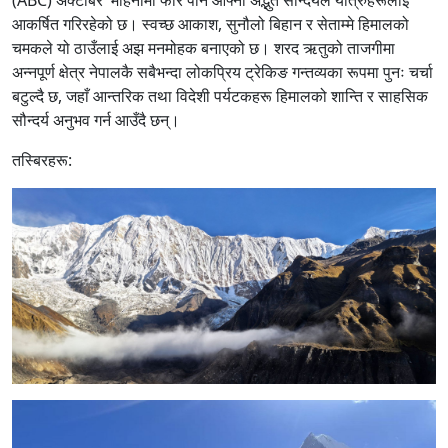
(ABC) अक्टोबर महिनामा फेरि पनि आफ्नो अद्भुत सौन्दर्यले यात्रुहरूलाई
आकर्षित गरिरहेको छ। स्वच्छ आकाश, सुनौलो बिहान र सेताम्मे हिमालको
चमकले यो ठाउँलाई अझ मनमोहक बनाएको छ। शरद ऋतुको ताजगीमा
अन्नपूर्ण क्षेत्र नेपालकै सबैभन्दा लोकप्रिय ट्रेकिङ गन्तव्यका रूपमा पुनः चर्चा
बटुल्दै छ, जहाँ आन्तरिक तथा विदेशी पर्यटकहरू हिमालको शान्ति र साहसिक
सौन्दर्य अनुभव गर्न आउँदै छन्।
तस्बिरहरू: