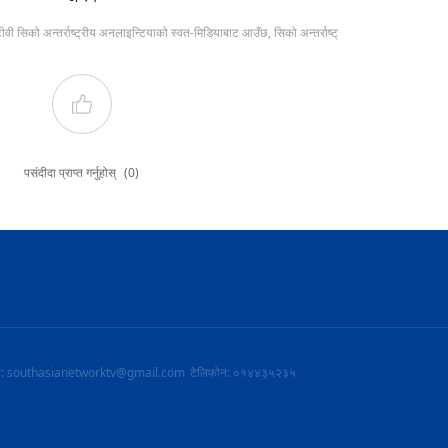
टीवी सिको अन्तर्राष्ट्रीय अनलाइन्टियाको स्वत-मिडियाबाट आउँछ, सिको अन्तर्राष्ट्
पसंदीदा प्राप्त गर्नुहोस्
(0)
ल: southasianetworktv@gmail.com
टेलिफोन: ०१४४३५२३५