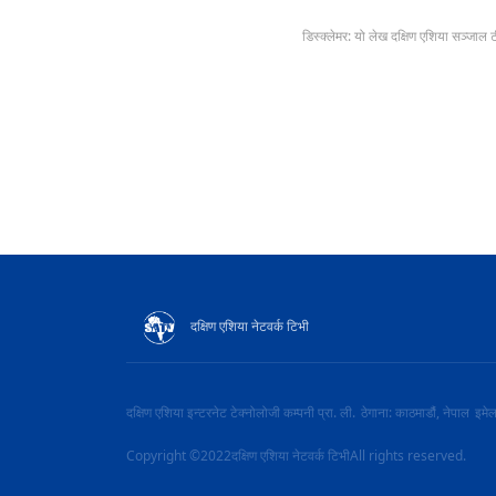
डिस्क्लेमर: यो लेख दक्षिण एशिया सञ्जाल 
दक्षिण एशिया नेटवर्क टिभी
दक्षिण एशिया इन्टरनेट टेक्नोलोजी कम्पनी प्रा. ली.
ठेगाना: काठमाडौं, नेपाल
इमे
Copyright ©2022दक्षिण एशिया नेटवर्क टिभीAll rights reserved.