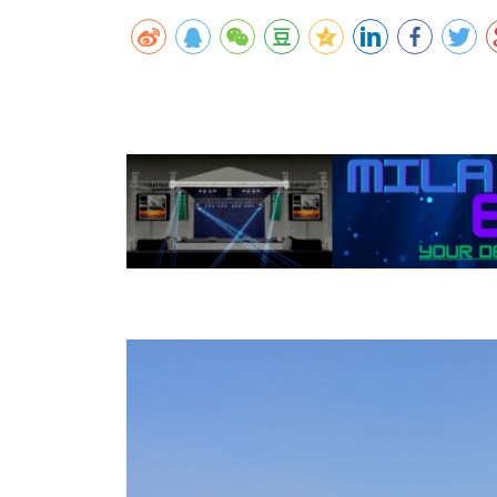
कर्णालीमा एसइईको नतिजा सुधार
शुक्लाफाँटामा कृष्णसारको सङ्ख्या तीन सयभन्
मुख्यमन्त्री शाहसँग राजदूतको शिष्टाचार भेट