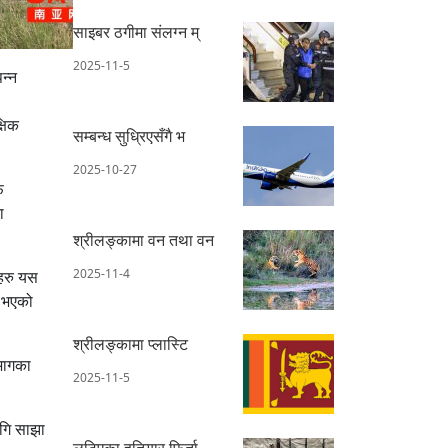
साइबर ठगीमा संलग्न म्
2025-11-5
न्न
्षिक
सम्बन्ध सुध्रिएसँगै भ
2025-10-27
फ
ा
श्रीलङ्कामा वन तथा वन
2025-11-4
सहरु यस
ण भएको
श्रीलङ्कामा प्लास्टि
िभागका
2025-11-5
ागि साझा
लुटिएका हतियार फिर्ता