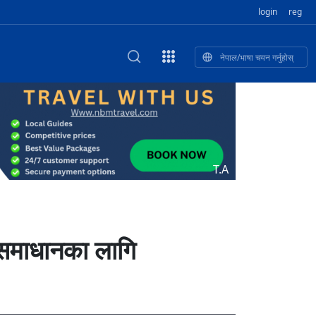
login
reg
नेपाल/भाषा चयन गर्नुहोस्
ा फुलेका खुबान
णी सांस्कृतिक प
 २२
NEW CULTURAL AND CREATIVE WORKSHOP DIGITAL NATIONAL TREND INNOVATION
独舞
संस्कृति तथा कला
 २१
 २०
ेलिभरी गाडि, दुर
०० दिनको यात्रा: आज ४५ औँ दिन,
T.A
 १९
िकलाई भन्यो: भु
नेपाली उत्पादनको नयाँ बजार
 १८
या समाधानका लागि