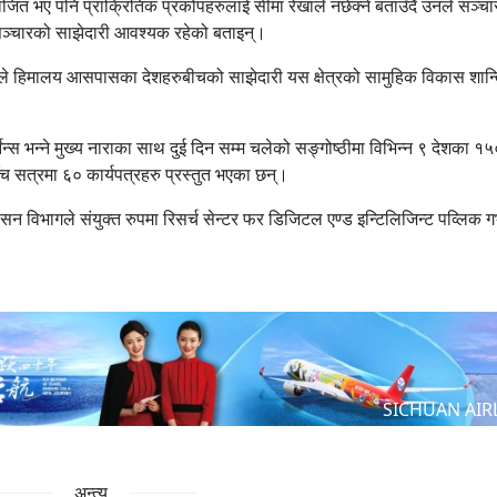
जित भए पनि प्राक्रितिक प्रकोपहरुलाई सीमा रेखाले नछेक्ने बताउँदै उनले सञ्च
सञ्चारको साझेदारी आवश्यक रहेको बताइन्।
ोङले हिमालय आसपासका देशहरुबीचको साझेदारी यस क्षेत्रको सामुहिक विकास शान्त
्स भन्ने मुख्य नाराका साथ दुई दिन सम्म चलेको सङ्गोष्ठीमा विभिन्न ९ देशका १
च सत्रमा ६० कार्यपत्रहरु प्रस्तुत भएका छन्।
 विभागले संयुक्त रुपमा रिसर्च सेन्टर फर डिजिटल एण्ड इन्टिलिजिन्ट पव्लिक गभर
SICHUAN AIR
अन्त्य