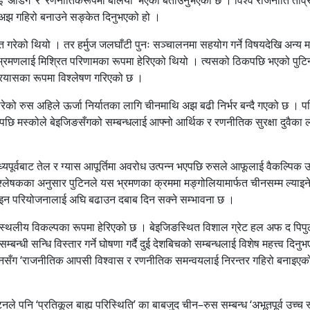
ई अझ गहिरो बनाउने सङ्केत दिनुभएको हो ।
 गरेको थियो । तर हर्मुज जलघाँटी पुनः सञ्चालनमा सहयोग गर्ने विषयदेखि अन्य महत्
्यस भ्रमणलाई मिश्रित परिणामका रूपमा हेरिएको थियो । त्यसको ठिकपछि भएको पुट
े प्रयासका रूपमा विश्लेषण गरिएको छ ।
 परेको रुस अहिले ऊर्जा निर्यातका लागि चीनमाथि अझ बढी निर्भर बन्दै गएको छ । पश
ेपछि मस्कोले बेइजिङसँगको सम्बन्धलाई आफ्नो आर्थिक र रणनीतिक सुरक्षा दुवैका 
यपूर्वबाट तेल र ग्यास आपूर्तिमा अवरोध उत्पन्न भएपछि रुसले आफूलाई वैकल्पिक ऊ
विश्लेषकका अनुसार पुटिनले यस भ्रमणका क्रममा मङ्गोलियामार्फत चीनसम्म ल्याइन
पलाइन परियोजनालाई अघि बढाउन दबाब दिन सक्ने सम्भावना छ ।
्जाको स्थलीय विकल्पका रूपमा हेरिएको छ । बेइजिङस्थित विशाल ग्रेट हल अफ द पिप
सम्बन्धी सन्धि विस्तार गर्ने घोषणा गर्दै दुई देशबिचको सम्बन्धलाई विशेष महत्त्व दिनु
िनसँग ‘राजनीतिक आपसी विश्वास र रणनीतिक समन्वयलाई निरन्तर गहिरो बनाइएको
नले पनि ‘प्रतिकूल बाह्य परिस्थिति’ का बाबजुद चीन–रुस सम्बन्ध ‘अभूतपूर्व उच्च 