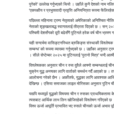
पुगेको’ उल्लेख गर्नुभएको थियो । उहाँले कुनै देशको नाम नल
‘एकपक्षीय र प्रभुत्ववादी प्रवृत्ति अनियन्त्रित रूपमा फैलिर
पछिल्ला महिनामा ट्रम्प नेतृत्वको अमेरिकाको अनिश्चित नीत
नेताको शृङ्खलाबद्ध स्वागतलाई तीव्रता दिएको छ । सन् २
पश्चिमी देशसँगको दूरी बढेसँगै पुटिनले हरेक वर्ष चीन भ्रमण
यही सन्दर्भमा वासिङ्टनस्थित ब्रुकिङ्स संस्थाकी विश्लेषक 
सम्बन्ध’ को रूपमा व्याख्या गर्नुभएको छ । उहाँका अनुसार 
। सीले सेप्टेम्बर २०२५ मा पुटिनलाई ‘पुरानो मित्र’ भन्दै आत
विश्लेषकका अनुसार चीन र रुस दुवैले आफ्नो सम्बन्धलाई चीन
युक्रेन युद्ध अन्त्यका लागि वार्ताको समर्थन गर्दै आएको छ 
आलोचना गरेको छैन । अर्कोतर्फ, युद्धका लागि आवश्यक आर्थ
देखिन्छ । एसिया समाजका लाइल मोरिसका अनुसार पुटिन चीन
यद्यपि मध्यपूर्व युद्धको विषयमा चीन र रुसका प्राथमिकतामा
त्यसबाट आर्थिक लाभ लिन खोजिरहेको विश्लेषण गरिएको छ । र
विश्व ऊर्जा आपूर्ति प्रभावित भए रुसले चीनको ऊर्जा अभाव पूर