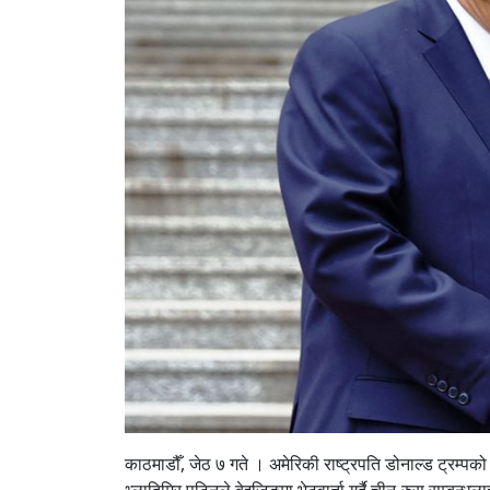
काठमाडौँ, जेठ ७ गते । अमेरिकी राष्ट्रपति डोनाल्ड ट्रम्पक
भ्लादिमिर पुटिनले बेइजिङमा भेटवार्ता गर्दै चीन-रुस सम्ब