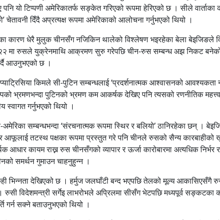
िए पनि यो टिप्पणी अमेरिकातर्फ सङ्केत गरिएको रूपमा हेरिएको छ । सीले वार्ताका 
हेको’ चेतावनी दिँदै अप्रत्यक्ष रूपमा अमेरिकाको आलोचना गर्नुभएको थियो ।
िका कारण धेरै मुलुक चीनसँग नजिकिन थालेको विश्लेषण भइरहेका बेला बेइजिङले व
०२२ मा रुसले युक्रेनमाथि आक्रमण सुरु गरेपछि चीन-रुस सम्बन्ध अझ निकट बने
 गर्दै आउनुभएको छ ।
प्याट्रिसिया किमले सी-पुटिन सम्बन्धलाई ‘प्रदर्शनात्मक आश्वासनको आवश्यकता नप
ट्रम्पको भ्रमणभन्दा पुटिनको भ्रमण कम आकर्षक देखिए पनि त्यसको रणनीतिक महत्त्
्मीय स्वागत गर्नुभएको थियो ।
-अमेरिका सम्बन्धभन्दा ‘संरचनात्मक रूपमा स्थिर र बलियो’ ठानिरहेका छन् । बेइज
। तर आफूलाई तटस्थ पक्षका रूपमा प्रस्तुत गरे पनि चीनले रुसको सैन्य कारबाहीको 
िक आधार कायम राख्न रुस चीनसँगको व्यापार र ऊर्जा कारोबारमा अत्यधिक निर्भर र
को समर्थन गुमाउन चाहनुहुन्न ।
 केही भिन्नता देखिएको छ । हर्मुज जलघाँटी बन्द भएपछि तेलको मूल्य आकासिएसँगै र
ुसी विदेशमन्त्री सर्गेइ लाभरोभले अप्रिलमा सीसँग भेटपछि मध्यपूर्व सङ्कटका
्ति गर्न सक्ने बताउनुभएको थियो ।