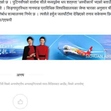
ेखिएको छ । पुटिनसँगको वार्तामा सीले मध्यपूर्वमा थप शत्रुता ‘अस्वीकार्य’ भएको बताउँ
थियो । सिङ्गापुरस्थित नानयाङ प्राविधिक विश्वविद्यालयका जेम्स चारका अनुसार 
निर्बाध सञ्चालनमा निर्भर छ । त्यसैले हर्मुज जलघाँटीमा देखिएको तनाव सकेसम्म छिट
सस/एएफपी
SICHUAN AIR
अन्त्य
टीवी सिको अन्तर्राष्ट्रीय अनलाइन्टियाको स्वत-मिडियाबाट आउँछ, सिको अन्तर्राष्ट्