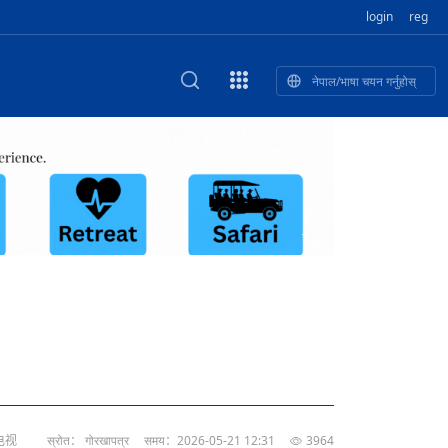
login
reg
नेपाल/भाषा चयन गर्नुहोस्
ा फुलेका खुबान
णी सांस्कृतिक प
 २२
NEW CULTURAL AND CREATIVE WORKSHOP DIGITAL NATIONAL TREND INNOVATION
独舞
संस्कृति तथा कला
 २१
 २०
ेलिभरी गाडि, दुर
०० दिनको यात्रा: आज ४५ औँ दिन,
T.A
 १९
िकलाई भन्यो: भु
नेपाली उत्पादनको नयाँ बजार
 १८
电视
स्रोत： गोरखापत्र
समय：2026-05-21 12:31
3964