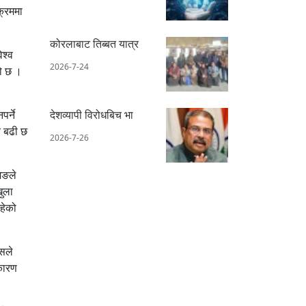
क्रममा
कोरलाबाट तिब्बत यात्र
िश्व
2026-7-24
को छ ।
र्ने
देशव्यापी विरोधबिच भा
व बढी छ
2026-7-26
िङले
खुला
हेको
ुसले
 कारण