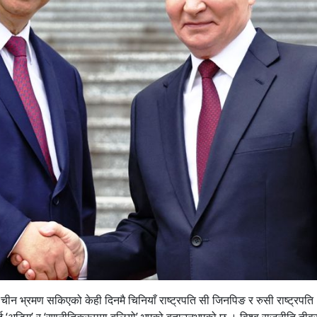
ो चीन भ्रमण सकिएको केही दिनमै चिनियाँ राष्ट्रपति सी जिनपिङ र रुसी राष्ट्रपति
न्धलाई ‘अडिग’ र ‘रणनीतिकरूपमा बलियो’ भएको बताउनुभएको छ । विश्व राजनीति तीव्