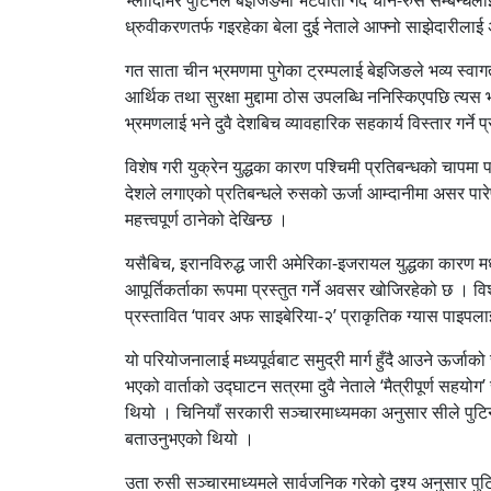
ध्रुवीकरणतर्फ गइरहेका बेला दुई नेताले आफ्नो साझेदारीला
गत साता चीन भ्रमणमा पुगेका ट्रम्पलाई बेइजिङले भव्य स्वागत
आर्थिक तथा सुरक्षा मुद्दामा ठोस उपलब्धि ननिस्किएपछि त
भ्रमणलाई भने दुवै देशबिच व्यावहारिक सहकार्य विस्तार गर्न
विशेष गरी युक्रेन युद्धका कारण पश्चिमी प्रतिबन्धको चापमा
देशले लगाएको प्रतिबन्धले रुसको ऊर्जा आम्दानीमा असर पार
महत्त्वपूर्ण ठानेको देखिन्छ ।
यसैबिच, इरानविरुद्ध जारी अमेरिका-इजरायल युद्धका कारण मध्
आपूर्तिकर्ताका रूपमा प्रस्तुत गर्ने अवसर खोजिरहेको छ । 
प्रस्तावित ‘पावर अफ साइबेरिया-२’ प्राकृतिक ग्यास पाइ
यो परियोजनालाई मध्यपूर्वबाट समुद्री मार्ग हुँदै आउने ऊर
भएको वार्ताको उद्घाटन सत्रमा दुवै नेताले ‘मैत्रीपूर्ण सहयोग’ 
थियो । चिनियाँ सरकारी सञ्चारमाध्यमका अनुसार सीले पुट
बताउनुभएको थियो ।
उता रुसी सञ्चारमाध्यमले सार्वजनिक गरेको दृश्य अनुसार पुटि