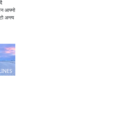
दै
चीन आफ्नो
ो अन्त्य
LINES