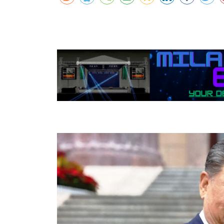
कर्णालीमा एसइईको नतिजा सुधार
शुक्लाफाँटामा कृष्णसारको सङ्ख्या तीन सयभन्
मुख्यमन्त्री शाहसँग राजदूतको शिष्टाचार भेट