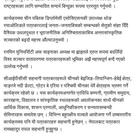
राष्ट्रहरूका लागि सम्भावित सन्दर्भ बिन्दुका रूपमा प्रस्तुत गर्नुभयो ।
कार्यक्रममा चीन पब्लिक डिप्लोमेसी एसोसिएसनकी उपाध्यक्ष थोङ
स्याओलिङले पत्रकारलाई जनता–जनताबिचको सम्बन्धको सेतुको संज्ञा दिँदै
वैश्विक उथलपुथल र भूराजनीतिक अनिश्चितताकाबिच अन्तरसांस्कृतिक
सञ्चारको बढ्दो महत्त्व औंल्याउनुभयो ।
रनमिन युनिभर्सिटी अफ चाइनाका अध्यक्ष मा ह्वाइतले द्रुत रूपमा बदलिँदो
विश्व सञ्चार वातावरणमा पत्रकारहरूको भूमिका अझै महत्त्वपूर्ण बन्दै गएको
उल्लेख गर्नुभयो ।
सीआईपीसीसी सहभागी पत्रकारहरूले चीनको बेइजिङ–तियान्जिन–हेबेई क्षेत्र,
याङ्त्जे नदी डेल्टा, ग्रेटर बे एरिया र पश्चिमी चीनका धेरै क्षेत्रहरू भ्रमण गर्ने
कार्यक्रम रहेको छ । यस कार्यक्रमअन्तर्गत प्रविधि कम्पनी, ग्रामीण समुदाय,
कारखाना, विद्यालय र सांस्कृतिक स्थलहरूको अवलोकनका साथै चीनको
आर्थिक विकास, शासन प्रणाली, आधुनिकीकरण र सभ्यतासम्बन्धी
सेमिनारहरू समावेश छन् । विभिन्न बहुपक्षीय मञ्चले आयोजना गर्ने उच्चस्तरीय
कार्यक्रममा पनि यी पत्रकारहरु सहभागी हुनेछन् । नेपालबाट पत्रकार
रामबहादुर रावल सहभागी हुनुहुन्छ ।