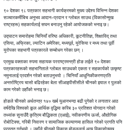
९० देशका ९८ पत्रकार सहभागी कार्यक्रमको मुख्य उद्देश्य विभिन्न देशका
सञ्चारकर्मीबिच अनुभव आदान–प्रदान र ग्लोबल साउथ (विकासोन्मुख
राष्ट्रहरू) सहकार्यलाई सघन बनाउनु रहेको आयोजकको भनाइ छ।
उद्घाटन समारोहमा चिनियाँ वरिष्ठ अधिकारी, कूटनीतिज्ञ, शिक्षाविद् तथा
एसिया, अफ्रिका, ल्याटिन अमेरिका, मध्यपूर्व, युरेसिया र मध्य तथा पूर्वी
युरोपका सहभागी पत्रकारले सम्बोधन गरेका छन् ।
प्रमुख वक्ताका रुपमा सहायक परराष्ट्रमन्त्री होङ लईले ९० देशका
पत्रकारहरूको सहभागिताले ग्लोबल साउथको एकता र सहकार्यको उत्कृष्ट
नमुनालाई प्रदर्शन गरेको बताउनुभयो । चिनियाँ आधुनिकीकरणप्रति
अन्तर्राष्ट्रिय चासो बढिरहेका बेला सीआइपीसीसीले चीनको झ्याल र पुलको
काम गरेको उहाँको भनाइ छ।
होङले चीनको अर्थतन्त्र १४० खर्ब युआनभन्दा बढी पुगेको र लगातार आठ
वर्षदेखि विश्वको कूल आर्थिक वृद्धिमा करिब ३० प्रतिशत योगदान गरेको
तथ्यांक सुनाउँदै कृत्रिम बौद्धिकता (एआई), नवीकरणीय ऊर्जा, औद्योगिक
रोबोटिक्स, गरिबी निवारण र सामाजिक कल्याणमा हासिल गरेको प्रगति पनि
प्रस्तुत गर्नुभयो । उहाँले चीनको विकास मोडललाई अन्य विकासोन्मुख