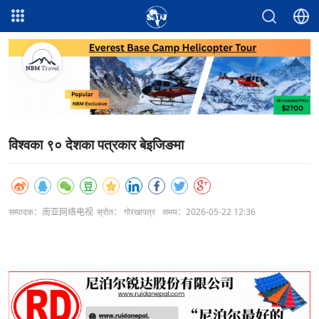
विश्वका ९० देशका पत्रकार बेइजिङमा
सम्पादक：南亚网络电视
स्रोत： गोरखापत्र
समय：2026-05-22 12:36