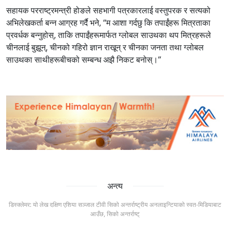
सहायक परराष्ट्रमन्त्री होङले सहभागी पत्रकारलाई वस्तुपरक र सत्यको
अभिलेखकर्ता बन्न आग्रह गर्दै भने, “म आशा गर्दछु कि तपाईंहरू मित्रताका
प्रवर्धक बन्नुहोस्, ताकि तपाईंहरूमार्फत ग्लोबल साउथका थप मित्रहरूले
चीनलाई बुझून्, चीनको गहिरो ज्ञान राखून् र चीनका जनता तथा ग्लोबल
साउथका साथीहरूबीचको सम्बन्ध अझै निकट बनोस्।”
अन्त्य
डिस्क्लेमर: यो लेख दक्षिण एशिया सञ्जाल टीवी सिको अन्तर्राष्ट्रीय अनलाइन्टियाको स्वत-मिडियाबाट
आउँछ, सिको अन्तर्राष्ट्