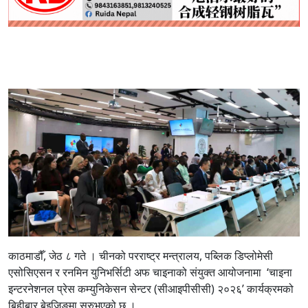
काठमाडौँ, जेठ ८ गते । चीनको परराष्ट्र मन्त्रालय, पब्लिक डिप्लोमेसी
एसोसिएसन र रनमिन युनिभर्सिटी अफ चाइनाको संयुक्त आयोजनामा ‘चाइना
इन्टरनेशनल प्रेस कम्युनिकेसन सेन्टर (सीआइपीसीसी) २०२६’ कार्यक्रमको
बिहीबार बेइजिङमा सुरुभएको छ ।