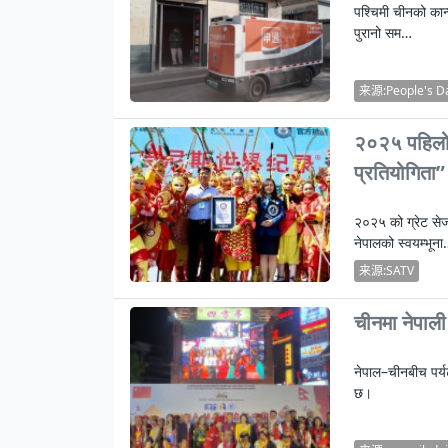
गर्मीबाट जनजीवन प्रभावित
विपतकाे उच्च जोखिममा वीरेन्द्रनगर
पश्चिमी चीनको कान्
स्थानीय सरकारले बढाउन सकेनन् आय
पुरानो सम…
कर्णालीमा एसइईको नतिजा सुधार
शुक्लाफाँटामा कृष्णसारको सङ्ख्या तीन सयभन्
来源:People's Da
मुख्यमन्त्री शाहसँग राजदूतको शिष्टाचार भेट
२०२५ पहिलो र
प्रतियोगिता”
२०२५ को ग्रेट सेज
नेपालको स्वयम्भून
来源:SATV
चीनमा नेपाली 
नेपाल–चीनबीच पर्य
छ।