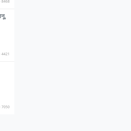
8468
नू,
4421
7050