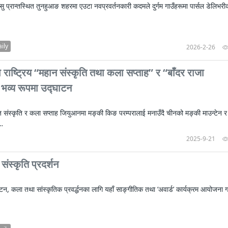
न्युज पोलारका प्रधान सम्पादक बरिष्ठ पत्रका
दक्षिण एशिया नेटवर्क टिभी |“रमिलाको आँखामा
विश्वकप लिग–२ : नामिबियाले नेपाललाई दियो २१
कर्णालिको उकालि ओरालो
सु प्रान्तस्थित तुनहुआङ शहरमा एउटा नवप्रवर्तनकारी कदमले दुर्गम गाउँहरूमा पार्सल डेलिभरी
CCTV द्वारा अनुमति प्राप्त "२०२३ CCTV वसन्त महोत
माया गुरुङ साङ्गितिक साँझ हुने
नेपालको सबैभन्दा ठूलो गोलाकार भएको स्तूपा “
नेपालकै जेठो जिम व्यायाम मन्दिर नयाँ स्वरूप
मनाङ यात्रा
CCTV द्वारा अनुमति प्राप्त "२०२३ CCTV वसन्त महोत
शर्मिला थापाको लगानीमा नेपाली फिल्म ‘आशा’ न
CCTV द्वारा अनुमति प्राप्त "२०२३ CCTV वसन्त महोत
ily
2026-2-26
कलाकारलाई प्रविधिमा पोख्त हुन सुझाव
ाष्ट्रिय “महान संस्कृति तथा कला सप्ताह” र “बाँदर राजा
 भव्य रूपमा उद्घाटन
 संस्कृति र कला सप्ताह जियुआनमा मङ्की किङ परम्परालाई मनाउँदै चीनको मङ्की माउन्टेन र
ा…
2025-9-21
संस्कृति प्रदर्शन
टन, कला तथा सांस्कृतिक प्रवर्द्धनका लागि यहाँ साङ्गीतिक तथा ‘अवार्ड’ कार्यक्रम आयोजना 