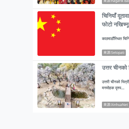
来源:nagarik dai
चिनियाँ दूता
फोटो नखिच्नू
काठमाडौंस्थित चिन
来源:Setopati
उत्तर चीनको 
उत्तरी चीनको भित्र
मनमोहक दृश्य…
来源:XinhuaNet