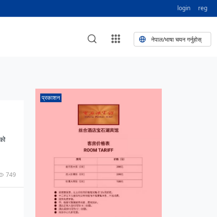
login
reg
नेपाल/भाषा चयन गर्नुहोस्
मा फुलेका खुबान
 मणी सांस्कृतिक प
ग २२
NEW CULTURAL AND CREATIVE WORKSHOP DIGITAL NATIONAL TREND INNOVATION
प्रकाशन
独舞
न संस्कृति तथा कला
ग २१
शन
ग २०
डेलिभरी गाडि, दुर
 १०० दिनको यात्रा: आज ४५ औँ दिन,
नको
ग १९
गरिकलाई भन्यो: भु
: नेपाली उत्पादनको नयाँ बजार
ग १८
749