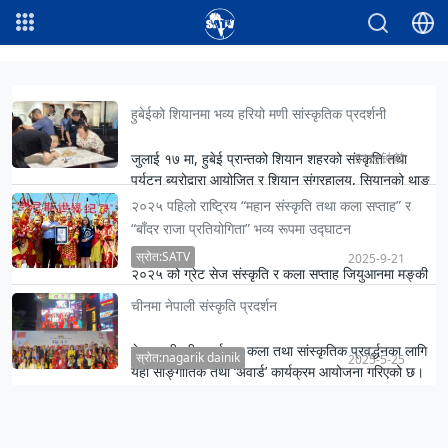
हुबेईको शियानमा भव्य हरियो मणी सांस्कृतिक प्रदर्शनी
जुलाई १७ मा, हुबेई प्रान्तको शियान शहरको संस्कृति तथा
51分钟前
पर्यटन ब्यूरोद्वारा आयोजित र शियान संग्रहालय, सियानको थाङ
पश्चिम ब…
२०२५ पहिलो राष्ट्रिय “महान संस्कृति तथा कला सप्ताह” र
“बाँदर राजा प्रतियोगिता” भव्य रूपमा उद्घाटन
स्रोत:SATV
2025-9-21
२०२५ को ग्रेट सेज संस्कृति र कला सप्ताह जियुआनमा मङ्की
किङ परम्परालाई मनाउँदै चीनको मङ्की माउन्टेन र नेपालको
चीनमा नेपाली संस्कृति प्रदर्शन
स्वयम्भूना…
नेपाल–चीनबीच पर्यटन, कला तथा सांस्कृतिक प्रवर्द्धनका लागि
स्रोत:nagarik dainik
2025-5-25
यहाँ साङ्गीतिक तथा ‘अवार्ड’ कार्यक्रम आयोजना गरिएको छ।