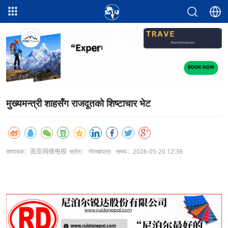
मुख्यमन्त्री शाहसँग राजदूतको शिष्टाचार भेट
सम्पादक：南亚网络电视
स्रोत： गोरखापत्र
समय：2026-05-20 12:36