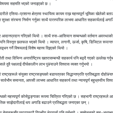
र्ने विषयमा सहमति भएको जनाइएको छ ।
े एसिया–प्रशान्त क्षेत्रमा स्थायित्व कायम राख्न महत्त्वपूर्ण भूमिका खेलेको बत
लित सुरक्षा संरचना निर्माण गर्नुका साथै पारस्परिक लाभमा आधारित सहकार्यलाई अग
िचार आदानप्रदान गरिएको थियो । साथै रुस–आसियान सम्बन्धको वर्तमान अवस्थाको 
्रबारे पनि विस्तृत छलफल भएको थियो । व्यापार, लगानी, ऊर्जा, कृषि, डिजिटल रूपान्
्र्धन गर्ने विषयलाई विशेष महत्त्व दिइएको थियो ।
ी तथा विभिन्न अन्तर्राष्ट्रिय खतरासम्बन्धी सहकार्य पनि बढ्दै गएको उल्लेख गर्न
यसले दुवै पक्षलाई दीर्घकालीन लाभ पु¥याउने विश्वास व्यक्त गर्नुभयो ।
ाष्ट्रहरूले संयुक्त राष्ट्रसङ्घको बडापत्रका सिद्धान्तप्रति प्रतिबद्धता दोहो¥य
को सार्वभौम समानता, आपसी लाभमा आधारित सहकार्य तथा न्यायपूर्ण बहुध्रुवीय विश्व
 महत्त्वपूर्ण कोसेढुङ्गाका रूपमा चित्रित गरिएको छ । सहभागी राष्ट्रहरूले आ
ीतिक साझेदारीलाई थप अगाडि बढाउने प्रतिबद्धता जनाएका छन् ।
हरूसँग छुट्टाछुट्टै द्विपक्षीय भेटवार्ता पनि गर्नुभयो । सम्मेलनको सह–अध्यक्ष