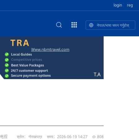
login
reg
नेपाल/भाषा चयन गर्नुहोस्
ा फुलेका खुबान
णी सांस्कृतिक प
 २२
NEW CULTURAL AND CREATIVE WORKSHOP DIGITAL NATIONAL TREND INNOVATION
独舞
संस्कृति तथा कला
 २१
 २०
ेलिभरी गाडि, दुर
०० दिनको यात्रा: आज ४५ औँ दिन,
T.A
 १९
िकलाई भन्यो: भु
नेपाली उत्पादनको नयाँ बजार
 १८
络电视
स्रोत： गोरखापत्र
समय：2026-06-19 14:27
808