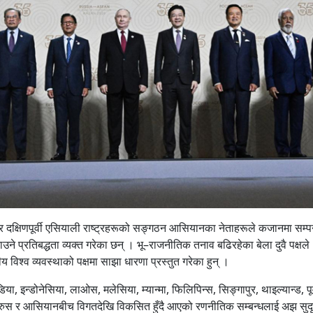
 र दक्षिणपूर्वी एसियाली राष्ट्रहरूको सङ्गठन आसियानका नेताहरूले कजानमा सम्
प्रतिबद्धता व्यक्त गरेका छन् । भू–राजनीतिक तनाव बढिरहेका बेला दुवै पक्षले
ीय विश्व व्यवस्थाको पक्षमा साझा धारणा प्रस्तुत गरेका हुन् ।
, इन्डोनेसिया, लाओस, मलेसिया, म्यान्मा, फिलिपिन्स, सिङ्गापुर, थाइल्यान्ड, पूर
रुस र आसियानबीच विगतदेखि विकसित हुँदै आएको रणनीतिक सम्बन्धलाई अझ सुद