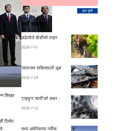
स्पोन्सर AD
पृष्ठ सूची
नयाँ समाचार
डढेलोले बोर्डोको वाइन
2026-7-31
जापानमा शक्तिशाली भूक
2026-7-29
पन्न शिखर
टाइफुन ‘बाभी’को कहर :
2026-7-12
्वी टिमोर
ृढ
मध्य अमेरिकामा गर्मीक