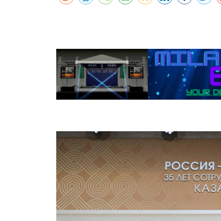
कर्णालीमा एसइईको नतिजा सुधार
शुक्लाफाँटामा कृष्णसारको सङ्ख्या तीन सयभन्
मुख्यमन्त्री शाहसँग राजदूतको शिष्टाचार भेट