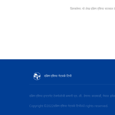
डिस्क्लेमर: यो लेख दक्षिण एशिया सञ्जाल 
दक्षिण एशिया नेटवर्क टिभी
दक्षिण एशिया इन्टरनेट टेक्नोलोजी कम्पनी प्रा. ली.
ठेगाना: काठमाडौं, नेपाल
इमे
Copyright ©2022दक्षिण एशिया नेटवर्क टिभीAll rights reserved.