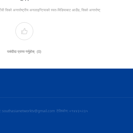
टीवी सिको अन्तर्राष्ट्रीय अनलाइन्टियाको स्वत-मिडियाबाट आउँछ, सिको अन्तर्राष्ट्
पसंदीदा प्राप्त गर्नुहोस्
(0)
ल: southasianetworktv@gmail.com
टेलिफोन: ०१४४३५२३५