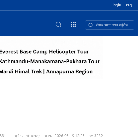
login
reg
नेपाल/भाषा चयन गर्नुहोस्
ा फुलेका खुबान
णी सांस्कृतिक प
 २२
NEW CULTURAL AND CREATIVE WORKSHOP DIGITAL NATIONAL TREND INNOVATION
独舞
संस्कृति तथा कला
 २१
 २०
ेलिभरी गाडि, दुर
०० दिनको यात्रा: आज ४५ औँ दिन,
T.A
 १९
िकलाई भन्यो: भु
नेपाली उत्पादनको नयाँ बजार
 १८
电视
स्रोत： गोरखापत्र
समय：2026-05-19 13:25
3282