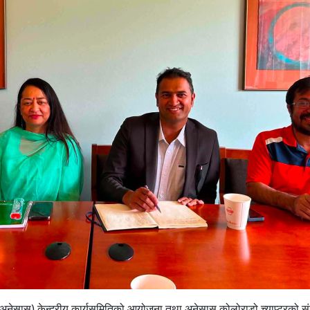
माज (अनेसास) केन्द्रीय कार्यसमितिको आयोजना तथा अनेसास कोलोराडो च्याप्टरको 