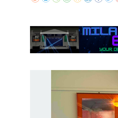
कर्णालीमा एसइईको नतिजा सुधार
शुक्लाफाँटामा कृष्णसारको सङ्ख्या तीन सयभन्
मुख्यमन्त्री शाहसँग राजदूतको शिष्टाचार भेट