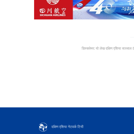
डिस्क्लेमर: यो लेख दक्षिण एशिया सञ्जाल 
दक्षिण एशिया नेटवर्क टिभी