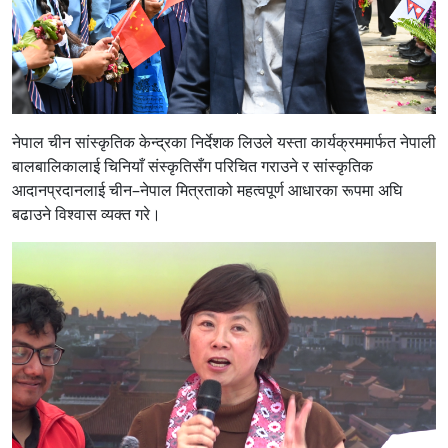
नेपाल चीन सांस्कृतिक केन्द्रका निर्देशक लिउले यस्ता कार्यक्रममार्फत नेपाली
बालबालिकालाई चिनियाँ संस्कृतिसँग परिचित गराउने र सांस्कृतिक
आदानप्रदानलाई चीन–नेपाल मित्रताको महत्वपूर्ण आधारका रूपमा अघि
बढाउने विश्वास व्यक्त गरे।