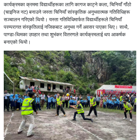
कार्यक्रमका क्रममा विद्यार्थीहरूका लागि कागज काट्ने कला, चिनियाँ गाँठो
(चाइनिज नट) बनाउने जस्ता चिनियाँ सांस्कृतिक अनुभवात्मक गतिविधिहरू
सञ्चालन गरिएको थियो। यस्ता गतिविधिमार्फत विद्यार्थीहरूले चिनियाँ
परम्परागत संस्कृतिलाई नजिकबाट अनुभव गर्ने अवसर पाएका थिए। साथै,
पाण्डा-थिमका उपहार तथा शुभंकर वितरणले कार्यक्रमलाई थप आकर्षक
बनाएको थियो।