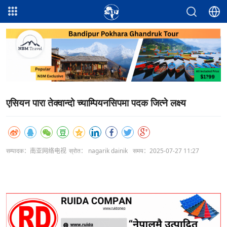
एसियन पारा तेक्वान्दो च्याम्पियनसिपमा पदक जित्ने लक्ष्य
सम्पादक：南亚网络电视
स्रोत： nagarik dainik
समय：2025-07-27 11:27