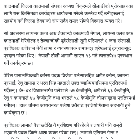
काठमाडौं जिल्ला काठमाडौं संघका अध्यक्ष विक्रमले खेलाडीको प्रोत्साहनका
लागि यस किसिमका कार्यक्रम आयोजना गरेको उल्लेख गर्दै उनीहरूलाई
सहयोग गर्न जिल्ला तेक्वान्दो संघ सदैव तयार रहेको विश्वास व्यक्त गरे।
सो अवसरमा लायन्स क्लब अफ तेक्वान्दो काठमाडौं नेपाल, लायन्स क्लब अफ
काठमाडौं मेरिगोल्ड र तेक्वान्दोकी पूर्वखेलाडी सुमी परियारले ६ जना खेलाडी,
प्रशिक्षक कविराज नेगी लामा र व्यवस्थापक रामचन्द्र श्रेष्ठलाई ट्य्राकसुट
प्रदान गरेका थिए। नेपाली टोली आगामी साउन १३ गते त्यसतर्पm प्रस्थान
गर्ने कार्यक्रम छ।
पेरिस पारालम्पिककी कांस्य पदक विजेता पलेसासहित अमीर ब्लोन, कामना
प्रसाईं, रेणु तामाङ र भरत सिंह महताले उक्त च्याम्पियनसिपमा प्रतिस्पर्धा
गर्दैछन्। के–४४ विधाअन्तर्गत पलेशाले ५७ केजीमुनि, अमीरले ६३ केजीमुनि,
रेणु र कामनाले ४७ केजीमुनि तथा भरतले ५८ केजीमुनि तौलसमूहमा प्रतिस्पर्धा
गर्नेछन्। हाल चीनमा अध्ययनरत पलेशा उतैबाट प्रतियोगितामा सहभागी हुने
कार्यक्रम छ।
प्रशिक्षक लामाले वैशाखदेखि नै प्रशिक्षण गरिरहेको र तयारी पनि राम्रो
भएकाले पदक जित्ने आशा व्यक्त गरेका छन्। लामाले एसियन गेम्स र