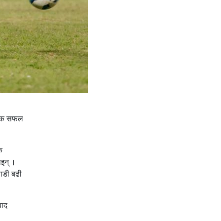
वाधिक सफल
ै
िइन् ।
लाडी बढी
वाद