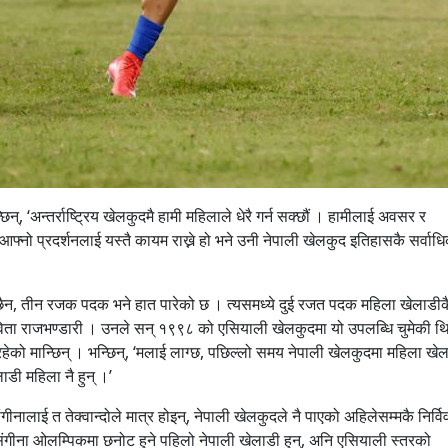
न्, ‘अन्तर्राष्ट्रिय खेलकुदमै हामी महिलाले धेरै गर्न सक्छौं । हामीलाई अवसर र
।’ आफ्नो प्रदर्शनलाई यस्तै कायम राख्ने हो भने उनी नेपाली खेलकुद इतिहासकै सर्
 छैन, तीन रजक पदक भने हात पारेको छ । त्यसमध्ये दुई रजत पदक महिला खेलाडीक
ी सविता राजभण्डारी । उनले सन् १९९८ को एसियाली खेलकुदमा यो उपलब्धि चुमेकी थ
ेको मान्छिन् । भन्छिन्, ‘मलाई लाग्छ, पछिल्लो समय नेपाली खेलकुदमा महिला खे
डी महिला नै हुन् ।’
संगीनालाई त तेक्वान्दोले मात्र होइन्, नेपाली खेलकुदले नै पाएको अहिलेसम्मकै निर्वि
 । संगीना ओलम्पिकमा छनोट हुने पहिलो नेपाली खेलाडी हुन्, अनि एसियाली स्तरको