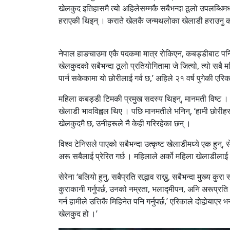
खेलकुद इतिहासमै त्यो अहिलेसम्मकै सबैभन्दा ठूलो उपलब्धिमध्ये 
हराएकी थिइन् । कराते खेलकै जन्मथलोका खेलाडी हराउनु क
नेपाल हाङचाउमा एकै पदकमा मात्र रोकिएन, कबड्डीबाट पनि एक 
खेलकुदको सबैभन्दा ठूलो प्रतियोगितामा जे जित्यो, त्यो सबै
पार्न सकेकामा यो छोरीलाई गर्व छ,’ अहिले २१ वर्ष पुगेकी एरि
महिला कबड्डी टिमकी प्रमुख सदस्य थिइन्, मानमती विष्ट । 
खेलाडी भावविह्वल थिए । पछि मानमतीले भनिन्, ‘हामी छोरीहरू
खेलकुदमै छ, उनीहरूले नै केही गरिरहेका छन् ।
विश्व टेनिसले पाएको सबैभन्दा उत्कृष्ट खेलाडीमध्ये एक हु
अरू सबैलाई प्रेरित गर्छ । महिलाले अर्को महिला खेलाडीलाई अग
सेरेना ‘बलियो हुनु, सबैप्रति सद्भाव राख्नु, सबैभन्दा मुख्य कु
कुराकानी गर्नुपर्छ, उनको नम्रता, भलाद्मीपन, अनि अरूप्रति आ
गर्न हामीले उत्तिकै मिहिनेत पनि गर्नुपर्छ,’ एरिकाले दोहोर्‍य
खेलकुद हो ।’