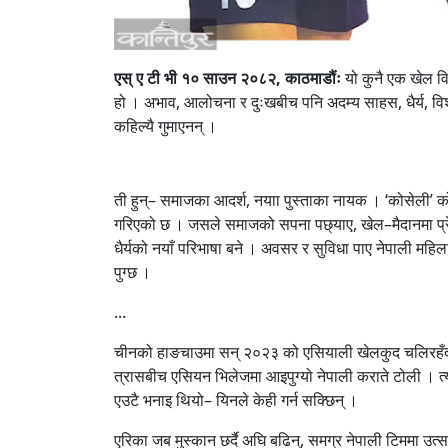
एस् ए टी भी १० साउन २०८२, काठमाडौंः
यो कुनै एक खेल वि
हो । अभाव, आलोचना र दुःखबीच पनि अदम्य साहस, धैर्य, विश
कहिल्यै गुमाएनन् ।
ती हुन्– समाजका आदर्श, नयाा पुस्ताका नायक । ‘कोसेली’ को 
गरिएको छ । जसले समाजको सपना पछ्याए, खेल–मैदानमा प्रेरण
धैर्यको नयाँ परिभाषा बने । अवसर र सुविधा पाए नेपाली मह
पुग्छ ।
...
चीनको हाङचाउमा सन् २०२३ को एसियाली खेलकुद चलिरहँदा
त्रासबीच एसियन भिलेजमा आइपुग्यो नेपाली कराते टोली । त
एउटै भनाइ थियो– यिनले केही गर्न सक्छिन् ।
एरिका जब मुस्कान छर्दै अघि बढिन्, समग्र नेपाली टिममा उ