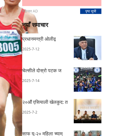
स्पोन्सर AD
पृष्ठ सूची
नयाँ समाचार
प्रधानमन्त्री ओलीद्व
2025-7-12
चेल्सीले दोस्रो पटक ज
2025-7-14
२०औं एसियाली खेलकुद: त
2025-7-2
साफ यु-२० महिला च्याम्