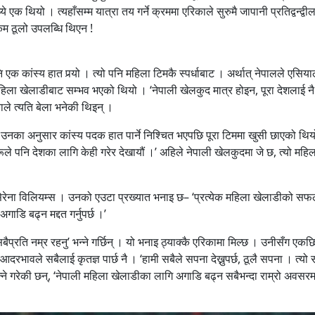
एक थियो । त्यहाँसम्म यात्रा तय गर्ने क्रममा एरिकाले सुरुमै जापानी प्रतिद्वन्द्वी
म ठूलो उपलब्धि थिएन !
कांस्य हात पर्‍यो । त्यो पनि महिला टिमकै स्पर्धाबाट । अर्थात् नेपालले एसिया
 महिला खेलाडीबाट सम्भव भएको थियो । ‘नेपाली खेलकुद मात्र होइन, पूरा देशलाई न
काले त्यति बेला भनेकी थिइन् ।
उनका अनुसार कांस्य पदक हात पार्ने निश्चित भएपछि पूरा टिममा खुसी छाएको थिय
ले पनि देशका लागि केही गरेर देखायौं ।’ अहिले नेपाली खेलकुदमा जे छ, त्यो महि
न्, सेरेना विलियम्स । उनको एउटा प्रख्यात भनाइ छ– ‘प्रत्येक महिला खेलाडीको स
ाडि बढ्न मद्दत गर्नुपर्छ ।’
रा सबैप्रति नम्र रहनु’ भन्ने गर्छिन् । यो भनाइ ठ्याक्कै एरिकामा मिल्छ । उनीसँग एकछ
दरभावले सबैलाई कृतज्ञ पार्छ नै । ‘हामी सबैले सपना देख्नुपर्छ, ठूलै सपना । त्यो 
ाएर भन्ने गरेकी छन्, ‘नेपाली महिला खेलाडीका लागि अगाडि बढ्न सबैभन्दा राम्रो अवसर