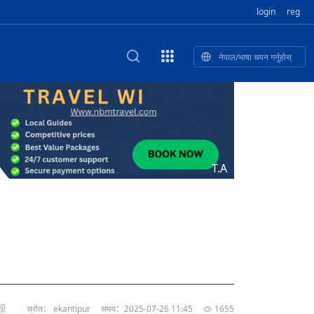
login
reg
नेपाल/भाषा चयन गर्नुहोस्
ा फुलेका खुबान
णी सांस्कृतिक प
 २२
NEW CULTURAL AND CREATIVE WORKSHOP DIGITAL NATIONAL TREND INNOVATION
独舞
संस्कृति तथा कला
 २१
 २०
ेलिभरी गाडि, दुर
०० दिनको यात्रा: आज ४५ औँ दिन,
T.A
 १९
िकलाई भन्यो: भु
नेपाली उत्पादनको नयाँ बजार
 १८
视
स्रोत： ekantipur
समय：2025-07-26 11:45
1655