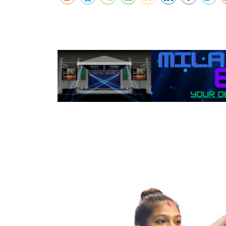
कर्णालीमा एसइईको नतिजा सुधार
शुक्लाफाँटामा कृष्णसारको सङ्ख्या तीन सयभन्
मुख्यमन्त्री शाहसँग राजदूतको शिष्टाचार भेट