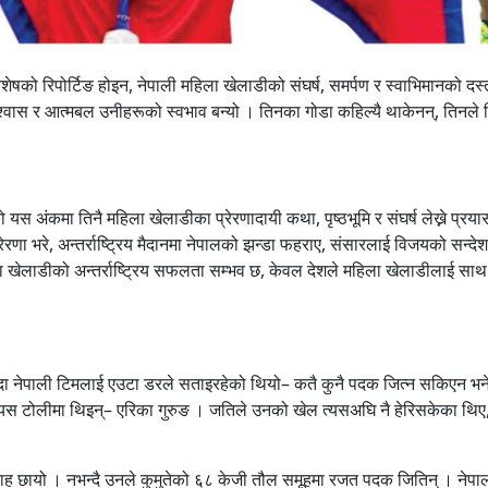
शेषको रिपोर्टिङ होइन, नेपाली महिला खेलाडीको संघर्ष, समर्पण र स्वाभिमानको दस्
्वास र आत्मबल उनीहरूको स्वभाव बन्यो । तिनका गोडा कहिल्यै थाकेनन्, तिनले ह
यस अंकमा तिनै महिला खेलाडीका प्रेरणादायी कथा, पृष्ठभूमि र संघर्ष लेख्ने प्रया
ा भरे, अन्तर्राष्ट्रिय मैदानमा नेपालको झन्डा फहराए, संसारलाई विजयको सन्देश
िला खेलाडीको अन्तर्राष्ट्रिय सफलता सम्भव छ, केवल देशले महिला खेलाडीलाई साथ
 नेपाली टिमलाई एउटा डरले सताइरहेको थियो– कतै कुनै पदक जित्न सकिएन भने
्यस टोलीमा थिइन्– एरिका गुरुङ । जतिले उनको खेल त्यसअघि नै हेरिसकेका थिए
त्साह छायो । नभन्दै उनले कुमुतेको ६८ केजी तौल समूहमा रजत पदक जितिन् । नेपा