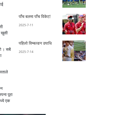
लाई
पाँच बलमा पाँच विकेट!
2025-7-11
ली
ै खुसी
पहिलो विम्बल्डन उपाधि
ो । सबै
2025-7-14
ला
फलताले
िन
सपना पूरा
मध्ये एक