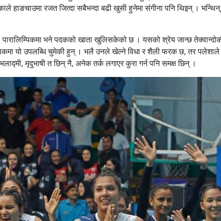
िकाले हाङचाउमा रजत जित्दा सबैभन्दा बढी खुसी हुनेमा संगीना पनि थिइन् । भन्थिन्
 पारालिम्पिकमा भने पदकको खाता खुलिसकेको छ । यसको श्रेय जान्छ तेक्वान्दो
कमा यो उपलब्धि चुमेकी हुन् । भलै उनले खेल्ने विधा र शैली फरक छ, तर पलेशाले
द्मी, मृदुभाषी त छिन् नै, अनेक तर्क लगाएर कुरा गर्न पनि समक्ष छिन् ।