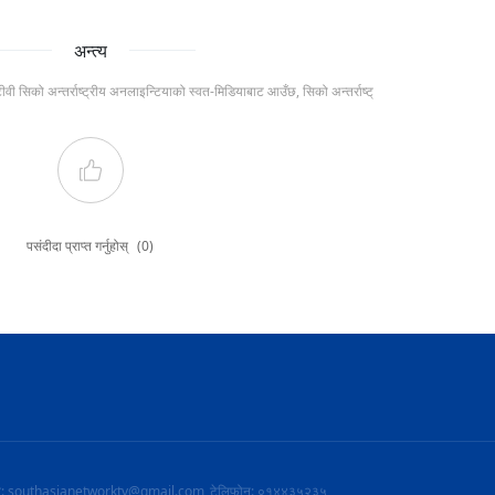
अन्त्य
टीवी सिको अन्तर्राष्ट्रीय अनलाइन्टियाको स्वत-मिडियाबाट आउँछ, सिको अन्तर्राष्ट्
पसंदीदा प्राप्त गर्नुहोस्
(0)
ल: southasianetworktv@gmail.com
टेलिफोन: ०१४४३५२३५