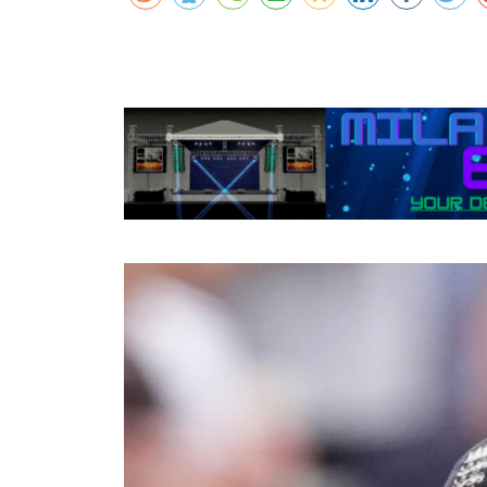
कर्णालीमा एसइईको नतिजा सुधार
शुक्लाफाँटामा कृष्णसारको सङ्ख्या तीन सयभन्
मुख्यमन्त्री शाहसँग राजदूतको शिष्टाचार भेट