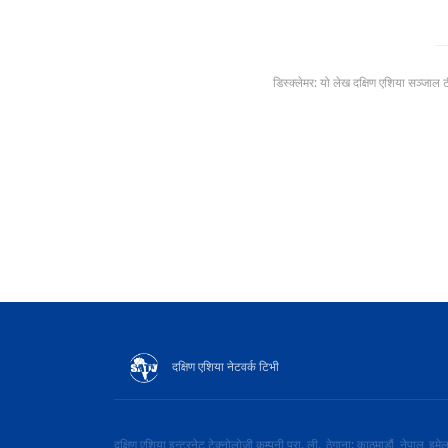
डिस्क्लेमर: यो लेख दक्षिण एशिया सञ्जाल 
दक्षिण एशिया नेटवर्क टिभी
दक्षिण एशिया इन्टरनेट टेक्नोलोजी कम्पनी प्रा. ली.
ठेगाना: काठमाडौं, नेपाल
इमे