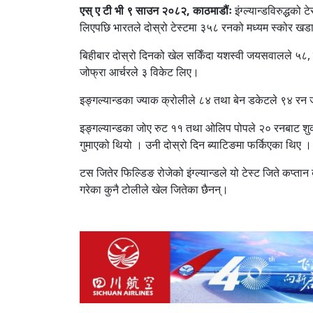
एस् ए टी भी ९ साउन २०८२, काठमाडौंः
इंग्ल्यान्डविरुद्धको
लिएपछि भारतले दोस्रो टेस्टमा ३५८ रनको मध्यम स्कोर खड
बिहीबार दोस्रो दिनको खेल सकिँदा यशस्वी जयसवालले ५८, स
जोफ्रा आर्चरले ३ विकेट लिए।
इङ्गल्यान्डका ज्याक क्रोलीले ८४ तथा बेन डकेटले ९४ रन 
इङ्गल्यान्डका जोए रुट ११ तथा ओलिप पोपले २० रनबाट शुक्
गुमाएको थियो । उनी दोस्रो दिन ब्याटिङमा फर्किएका थिए ।
टस जितेर फिल्डिङ रोजेको इंग्ल्यान्डले यो टेस्ट जिते कप्त
गरेका कुनै टोलीले खेल जितेका छैनन्।