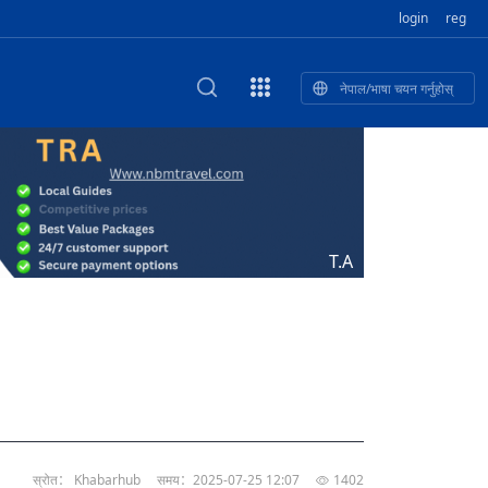
login
reg
नेपाल/भाषा चयन गर्नुहोस्
ा फुलेका खुबान
णी सांस्कृतिक प
 २२
NEW CULTURAL AND CREATIVE WORKSHOP DIGITAL NATIONAL TREND INNOVATION
独舞
संस्कृति तथा कला
 २१
 २०
ेलिभरी गाडि, दुर
०० दिनको यात्रा: आज ४५ औँ दिन,
T.A
 १९
िकलाई भन्यो: भु
नेपाली उत्पादनको नयाँ बजार
 १८
स्रोत： Khabarhub
समय：2025-07-25 12:07
1402