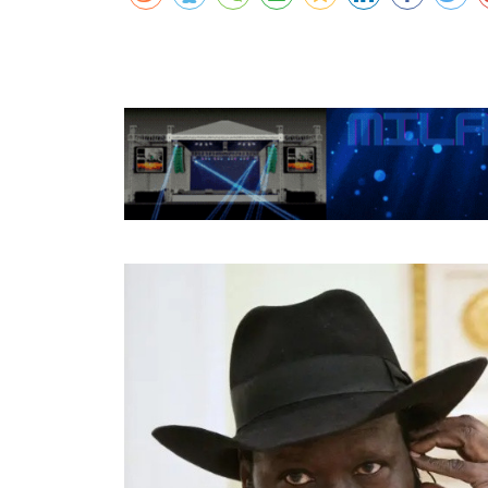
कर्णालीमा एसइईको नतिजा सुधार
शुक्लाफाँटामा कृष्णसारको सङ्ख्या तीन सयभन्
मुख्यमन्त्री शाहसँग राजदूतको शिष्टाचार भेट