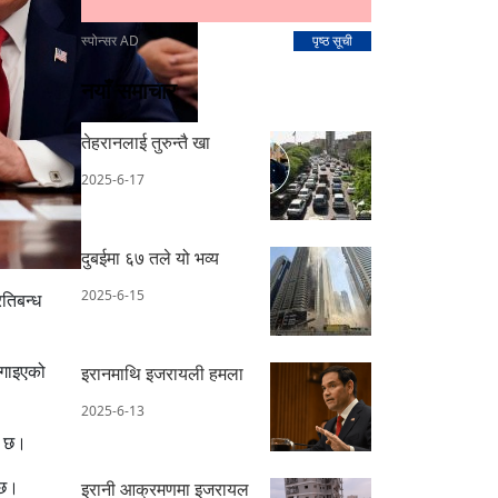
स्पोन्सर AD
पृष्ठ सूची
नयाँ समाचार
तेहरानलाई तुरुन्तै खा
2025-6-17
दुबईमा ६७ तले यो भव्य
2025-6-15
रतिबन्ध
लगाइएको
इरानमाथि इजरायली हमला
2025-6-13
एको छ।
को छ।
इरानी आक्रमणमा इजरायल