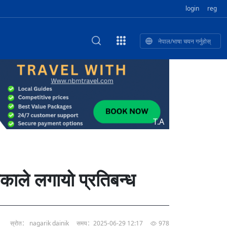
login
reg
नेपाल/भाषा चयन गर्नुहोस्
ा फुलेका खुबान
णी सांस्कृतिक प
 २२
NEW CULTURAL AND CREATIVE WORKSHOP DIGITAL NATIONAL TREND INNOVATION
独舞
संस्कृति तथा कला
 २१
 २०
ेलिभरी गाडि, दुर
०० दिनको यात्रा: आज ४५ औँ दिन,
T.A
 १९
िकलाई भन्यो: भु
नेपाली उत्पादनको नयाँ बजार
 १८
काले लगायो प्रतिबन्ध
स्रोत： nagarik dainik
समय：2025-06-29 12:17
978