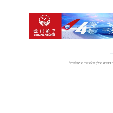
डिस्क्लेमर: यो लेख दक्षिण एशिया सञ्जाल 