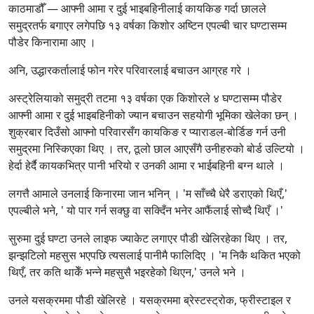
काठमाडौँ — आफ्नी आमा र दुई भाइबहिनीलाई कायकिङ गर्दा छालले
समुद्रतर्फ बगाएर लगेपछि १३ वर्षका किशोर अष्टिन एपल्बी चार घण्टासम्म
पौडेर किनारामा आए ।
अनि, उद्धारकर्तालाई फोन गरेर परिवारलाई बचाउन आग्रह गरे ।
अस्ट्रेलियाको समुद्री तटमा १३ वर्षका एक किशोरले ४ घण्टासम्म पौडेर
आफ्नी आमा र दुई भाइबहिनीको ज्यान बचाउन सहयोगी भूमिका खेलेका छन् ।
शुक्रबार दिउँसो आफ्नो परिवारसँग कायकिङ र प्याराडल-बोर्डिङ गर्न उनी
समुद्रमा निस्किएका थिए । तर, ठूलो छाल आएसँगै उनीहरुको बोर्ड उल्टियो ।
हेर्दा हेर्दै कायकभित्र पानी भरियो र उनकी आमा र भाईबहिनी बग्न थाले ।
लगत्तै आमाले उनलाई किनारमा जान भनिन् । 'म साँच्चै धेरै डराएको थिएँ,'
एपल्बीले भने, ' यो पार गर्न सक्छु वा सक्दिँन भनेर आफैंलाई सोच्दै थिएँ ।'
सुरुमा दुई घण्टा उनले लाइफ ज्याकेट लगाएर पौडी खेलिरहेका थिए । तर,
झन्झटिलो महसुस भएपछि त्यसलाई पानीमै फालिदिए । 'म निकै थकित भएको
थिएँ, तर कति थाकेँ भन्ने महसुसै भइरहेको थिएन,' उनले भने ।
उनले यसक्रममा पौडी खेलिरहे । यसक्रममा ब्रेस्टस्ट्रोक, फ्रीस्टाइल र