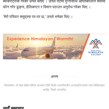
ब्याकस्ट्रोक गरेको उनले बताए । उनले तटमा पुग्नासाथ आपतकालीन सेवामा
फोन गरेर डुङ्गा, हेलिकप्टर र विमान पठाउन अनुरोध गरेका थिए ।
'मेरो परिवार समुद्रमा पर-पर छ,' उनले भनेका थिए ।
अन्त्य
डिस्क्लेमर: यो लेख दक्षिण एशिया सञ्जाल टीवी सिको अन्तर्राष्ट्रीय अनलाइन्टियाको स्वत-मिडियाबाट
आउँछ, सिको अन्तर्राष्ट्
नयाँ समाचार