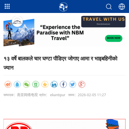
१३ वर्षे बालकले चार घण्टा पौडिएर जोगाए आमा र भाइबहिनीको
ज्यान
सम्पादक：南亚网络电视
स्रोत： ekantipur
समय：2026-02-05 11:27