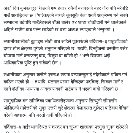
अर्को दिन बृजबहादुर थिङको ७५ हजार रुपैयाँ बराबरको बहर गोरु पनि मरेपछि
गाउँ आतङ्कित छ ।‘पल्किएको बाघले जुनसुकै बेला अर्को आक्रमण गर्न सक्ने
सम्भावना बढेपछि गाउँलेहरूले राँको बालेर २४ घण्टा चौकीदारी गर्न थालेकाले
अहिले गाउँमा बाघ पस्न छाडेको छ’ वडा अध्यक्ष स्याङ्वाले भन्नुभयो ।
स्थानीयवासीको बुझाइमा सोही बाघ अहिले पूर्वतर्फको बर्दिबास–३ पाटुडाँडाको
दमार टोल क्षेत्रमा पुगेको अनुमान गरिएको छ।यद्यपि, दिनहुँजसो बस्तीमा पसेर
चौपाया मार्ने वन्यजन्तु बाघ, चितुवा वा ब्वाँसो हो ? भन्ने विषयमा अझै
आधिकारिक पुष्टि हुन सकेको छैन ।
स्थानीयका अनुसार कसैले प्रत्यक्ष रूपमा वन्यजन्तुलाई नदेखेकाले यकिन गर्न
कठिन भएको हो । तथापि, घटनास्थलमा देखिएका पदचिन्ह, सिकार मार्ने र
खाने शैलीका आधारमा आक्रमणकारी पाटेबाघ नै भएको दाबी गरिएको छ ।
सामुदायिक वन समितिका पदाधिकारीहरूका अनुसार सिन्धुली सीमासँग
जोडिएको महोत्तरीको सुदूर उत्तरी चुरे क्षेत्रमा बेलाबखत दुईवटा पाटेबाघ देखिने
गरेको आधारमा पनि यस्तो दावी गरिएको हो ।
बर्दिबास–४ माईस्थानस्थित सशस्त्र वन सुरक्षा शाखाका प्रमुख सुमन श्रेष्ठले