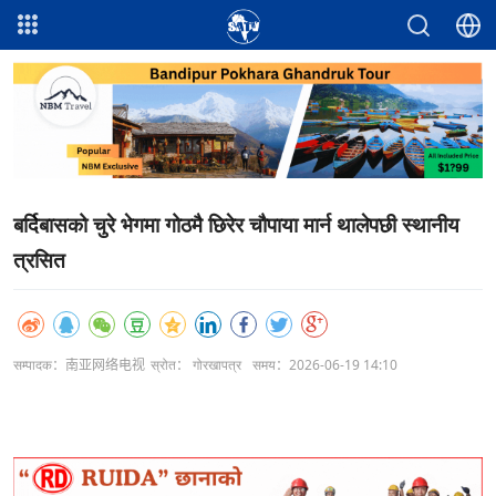
बर्दिबासको चुरे भेगमा गोठमै छिरेर चौपाया मार्न थालेपछी स्थानीय
त्रसित
सम्पादक：南亚网络电视
स्रोत： गोरखापत्र
समय：2026-06-19 14:10