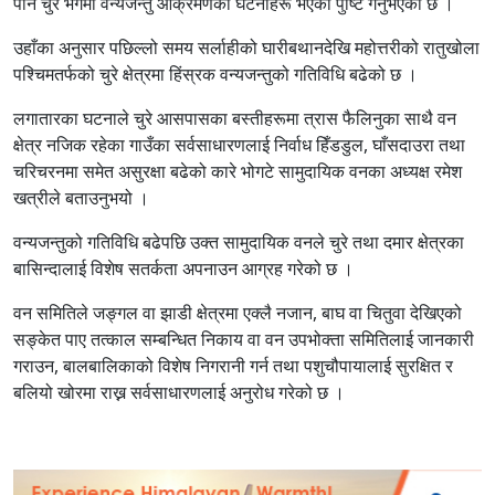
पनि चुरे भेगमा वन्यजन्तु आक्रमणका घटनाहरू भएको पुष्टि गर्नुभएको छ ।
उहाँका अनुसार पछिल्लो समय सर्लाहीको घारीबथानदेखि महोत्तरीको रातुखोला
पश्चिमतर्फको चुरे क्षेत्रमा हिंस्रक वन्यजन्तुको गतिविधि बढेको छ ।
लगातारका घटनाले चुरे आसपासका बस्तीहरूमा त्रास फैलिनुका साथै वन
क्षेत्र नजिक रहेका गाउँका सर्वसाधारणलाई निर्वाध हिँडडुल, घाँसदाउरा तथा
चरिचरनमा समेत असुरक्षा बढेको कारे भोगटे सामुदायिक वनका अध्यक्ष रमेश
खत्रीले बताउनुभयो ।
वन्यजन्तुको गतिविधि बढेपछि उक्त सामुदायिक वनले चुरे तथा दमार क्षेत्रका
बासिन्दालाई विशेष सतर्कता अपनाउन आग्रह गरेको छ ।
वन समितिले जङ्गल वा झाडी क्षेत्रमा एक्लै नजान, बाघ वा चितुवा देखिएको
सङ्केत पाए तत्काल सम्बन्धित निकाय वा वन उपभोक्ता समितिलाई जानकारी
गराउन, बालबालिकाको विशेष निगरानी गर्न तथा पशुचौपायालाई सुरक्षित र
बलियो खोरमा राख्न सर्वसाधारणलाई अनुरोध गरेको छ ।