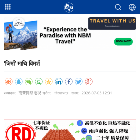
‘जिर्मा’ माथि विमर्श
सम्पादक：南亚网络电视
स्रोत： गोरखापत्र
समय：2026-07-05 12:31