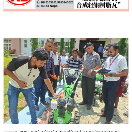
स्याङ्जा, असार ५ गते ।भीरकोट नगरपालिकाले ५० प्रतिशत अनुदानमा