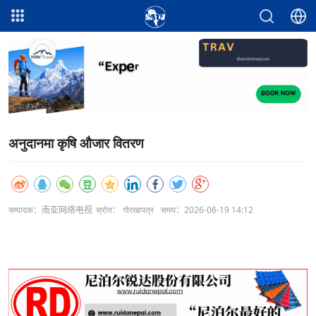
अनुदानमा कृषि औजार वितरण
सम्पादक：南亚网络电视
स्रोत： गोरखापत्र
समय：2026-06-19 14:12