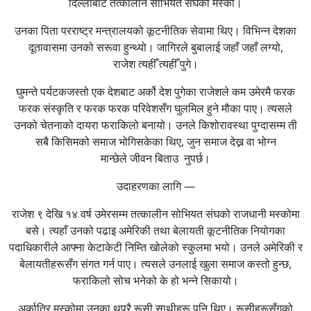
दिल्लीबाट तत्कालीन सोभियत संघको मस्को।
उनका पिता परराष्ट्र मन्त्रालयको कूटनीतिक सेवामा थिए। विभिन्न देशका
दूतावासमा उनको सरूवा हुन्थ्यो। जागिरले बुबालाई जहाँ जहाँ लग्यो,
राजेश त्यहीँ त्यहीँ पुगे।
घुमन्ते पर्यटकजस्तो एक देशबाट अर्को देश पुगेका राजेशले कम उमेरमै फरक
फरक संस्कृति र फरक फरक परिवेशसँग घुलमिल हुने मौका पाए। त्यसले
उनको चेतनाको दायरा फराकिलो बनायो। उनले किशोरावस्था पुग्दासम्म ती
सबै किसिमको समाज भोगिसकेका थिए, जुन समाज देख्न वा भोग्न
मान्छेले जीवन बिताउ नुपर्छ।
उदाहरणका लागि —
राजेश ९ देखि १४ वर्ष उमेरसम्म तत्कालीन सोभियत संघको राजधानी मस्कोमा
बसे। त्यहाँ उनको पढाइ अमेरिकी तथा बेलायती कूटनीतिक नियोगका
पदाधिकारीले आफ्ना केटाकेटी निम्ति खोलेको स्कुलमा भयो। उनले अमेरिकी र
बेलायतीहरूसँग संगत गर्न पाए। त्यसले उनलाई खुला समाज कस्तो हुन्छ,
फराकिलो सोच भनेको के हो भन्ने सिकायो।
अर्कातिर मस्कोमा उनका थुप्रै रूसी साथीहरू पनि थिए। रूसीहरूसँगको