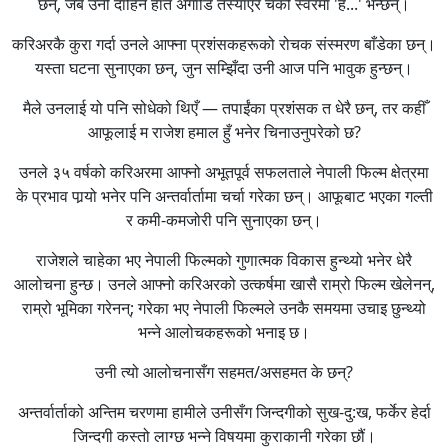
छन्, जब उनी दाहिने हात अगाडि तेर्स्याएर चर्को स्वरमा 'हे...' भन्छन्।
करिअरकै कुरा गर्दा उनले आफ्ना प्रशंसकहरूको रोचक संस्मरण बाँडेका छन्।
यस्ता घटना सुनाएका छन्, जुन सम्झिँदा उनी आज पनि भावुक हुन्छन्।
मैले उनलाई यो पनि सोधेको थिएँ — तपाईंका प्रशंसक त धेरै छन्, तर कहीँ
आफूलाई म राजेश हमाल हुँ भनेर चिनाउनुपरेको छ?
उनले ३५ वर्षको करिअरमा आफ्नो अभूतपूर्व सफलताले नेपाली फिल्म क्षेत्रमा
के प्रभाव पार्‍यो भनेर पनि अन्तर्वार्तामा चर्चा गरेका छन्। आफूबाट भएका गल्ती
र कमी-कमजोरी पनि सुनाएका छन्।
राजेशले चाहेका भए नेपाली फिल्मको गुणात्मक विकास हुन्थ्यो भनेर धेरै
आलोचना हुन्छ। उनले आफ्नो करिअरको उत्कर्षमा खासै राम्रो फिल्म खेलेनन्,
राम्रो भूमिका गरेनन्; गरेका भए नेपाली फिल्मले उनकै समयमा उचाइ छुन्थ्यो
भन्ने आलोचकहरूको भनाइ छ।
उनी त्यो आलोचनासँग सहमत/असहमत के छन्?
अन्तर्वार्ताको अन्तिम चरणमा हामीले उनीसँग जिन्दगीको सुख-दु:ख, फर्केर हेर्दा
जिन्दगी कस्तो लाग्छ भन्ने विषयमा कुराकानी गरेका छौं।