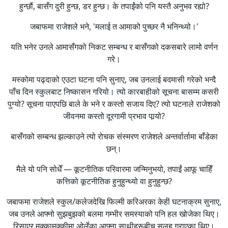
हुन्छौं, बासँग दुरी हुन्छ, डर हुन्छ। के तपाईंको पनि यस्तै अनुभव रह्यो?
जबाफमा राजेशले भने, 'मलाई त आमाको पुच्छर नै भनिन्थ्यो।'
यति भनेर उनले आमासँगको निकट सम्बन्ध र बासँगको दकसबारे लामो वर्णन
गरे।
मस्कोमा पढ्दाको एउटा घटना पनि सुनाए, जब उनलाई बदमासी गरेको भन्दै
पाँच दिन स्कुलबाट निष्कासन गरियो। त्यो कारबाहीको सूचना बासम्म कसरी
पुग्यो? सूचना पाएपछि बाले के भने र कस्तो सजाय दिए? त्यो घटनाले राजेशको
जीवनमा कस्तो दूरगामी प्रभाव पार्‍यो?
बासँगको सम्बन्ध झल्काउने त्यो रोचक संस्मरण राजेशले अन्तर्वार्तामा बाँडेका
छन्।
मैले यो पनि सोधेँ — कूटनीतिक परिवारमा जन्मिनुभयो, तपाईं आफू चाहिँ
कत्तिको कूटनीतिक हुनुहुन्थ्यो वा हुनुहुन्छ?
जबाफमा राजेशले स्कुल/कलेजदेखि फिल्मी करिअरका केही घटनाक्रम सुनाए,
जब उनले आफ्नो सुझबुझको बलमा गम्भीर समस्याको पनि हल खोजेका थिए।
रिसाएर मुक्कामुक्कीमा ओर्लेका आफ्ना साथीहरूबीच सुलह गराएका थिए।