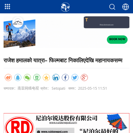
राजेश हमालको यात्रा– फिल्मबाट निकालिएदेखि महानायकसम्म
सम्पादक：南亚网络电视
स्रोत： Setopati
समय：2025-05-15 11:51