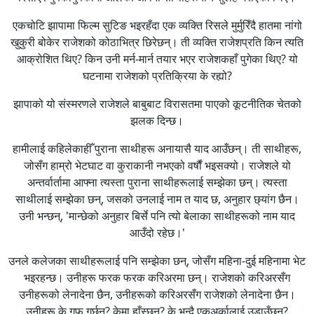
एकचोटि झापामा फिल्म सुटिङ भइरहँदा एक व्यक्ति रिसले मुर्मुरिँदै हातमा नांगो
खुकुरी बोकेर राजेशको कोठाभित्र छिरेछन्। ती व्यक्ति राजेशप्रति किन त्यति
आक्रोशित थिए? किन उनी मर्न-मार्न तयार भएर राजेशकहाँ पुगेका थिए? यो
घटनामा राजेशको प्रतिक्रिया के रह्यो?
झापाको यो संस्मरणले राजेशले बाबुबाट विरासतमा पाएको कूटनीतिक चेतको
झलक दिन्छ।
हामीलाई कहिलेकाहीँ पुराना साथीहरू अनायासै याद आउँछन्। ती साथीहरू,
जोसँग हाम्रो भेटघाट वा कुराकानी नभएको वर्षौं भइसक्यो। राजेशले यो
अन्तर्वार्तामा आफ्ना त्यस्ता पुराना साथीहरूलाई सम्झेका छन्। त्यस्ता
साथीलाई सम्झेका छन्, जसको उनलाई नाम त याद छ, अनुहार छ्यांग छैन।
उनी भन्छन्, 'मान्छेको अनुहार बिर्से पनि त्यो बेलाका साथीहरूको नाम याद
आउँदो रहेछ।'
उनले कलेजका साथीहरूलाई पनि सम्झेका छन्, जोसँग महिना-दुई महिनामा भेट
भइरहन्छ। उनीहरू फरक फरक करिअरमा छन्। राजेशको करिअरसँग
उनीहरूको लेनादेना छैन, उनीहरूको करिअरसँग राजेशको लेनादेना छैन।
उनीहरू के गफ गर्छन्? केमा हाँस्छन्? के भन्दै एकअर्कालाई उडाउँछन्?