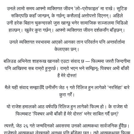
उनले लामो समय आफ्नो व्यक्तिगत जीवन 'लो–प्रोफाइल' मा राखे। सुटिङ
सकिएपछि कहाँ जान्छन्, के गर्छन्; कसैलाई अत्तोपत्तो दिएनन्। अहिले
उनी हरेक बिहान चुकन्दरको जुस खान्छु भनेर सामाजिक सञ्जालमा भिडिओ
हाल्छन्। खुलेर कुरा गर्छन्। आफ्नो व्यक्तिगत जीवन दर्शकसँग बाँड्छन्।
उनले व्यक्तिगत स्वभावमा आएको आनका तान परिवर्तन पनि अन्तर्वार्तामा
केलाएका छन्।
बलिउड अभिनेता शाहरूख खानको एउटा संवाद छ — फिल्ममा जस्तै जिन्दगीमा
पनि आखिरमा सब राम्रो हुनुपर्छ। राम्रो भएन भने सम्झिनू- पिक्चर अभी बाँकी
है मेरे दोस्त!
मैले यही संवाद सम्झाउँदै उनीसँग जेठ ९ गते रिलिज हुन लागेको 'नरसिंहा' बारे
कुरा गरेँ।
यो राजेश हमालको आठ वर्षपछि रिलिज हुन लागेको फिल्म हो। के राजेश यो
फिल्मबाट 'पिक्चर अभी बाँकी है मेरे दोस्त' भनेर साबित गर्दै छन्?
त्यस्तै, जेठ २६ गते जन्मदिनको अवसरमा उनको आत्मकथा सार्वजनिक हुँदैछ।
राजेशले आत्मकथा लेखनको अनुभव पनि बाँडेका छन्। त्यो आत्मकथामा फिल्म