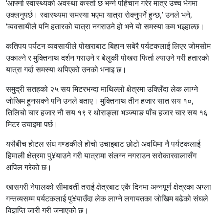
‘आफ्नो स्वास्थ्यको अवस्था कस्तो छ भन्ने पहिचान गरेर मात्र उच्च भेगमा
उक्लनुपर्छ। स्वास्थ्यमा समस्या भएमा यात्रा रोक्नुपर्ने हुन्छ,’ उनले भने,
‘व्यवसायीले पनि हतारको यात्रा नगराउने हो भने यो समस्या कम भइहाल्छ।
कतिपय पर्यटन व्यवसायीले पोखराबाट बिहान सबेरै पर्यटकलाई लिएर जोमसोम
उकाल्ने र मुक्तिनाथ दर्शन गराउने र बेलुकी पोखरा फिर्ता ल्याउने गरी हतारको
यात्रा गर्दा समस्या थपिएको उनको भनाइ छ।
समुद्री सतहको २५ सय मिटरभन्दा माथिल्लो क्षेत्रमा उक्लिँदा लेक लाग्ने
जोखिम हुुनसक्ने पनि उनले बताए। मुक्तिनाथ तीन हजार सात सय १०,
तिलिचो चार हजार नौ सय १९ र थोराङ्ला भञ्ज्याङ पाँच हजार चार सय १६
मिटर उचाइमा पर्छ।
यसैबीच होटल संघ गण्डकीले होचो उचाइबाट छोटो अवधिमा नै पर्यटकलाई
हिमाली क्षेत्रमा पु¥याउने गरी यात्रामा संलग्न नगराउन सरोकारवालासँग
अपिल गरेको छ।
खासगरी नेपालको सीमावर्ती तराई क्षेत्रबाट एकै दिनमा अन्नपूर्ण क्षेत्रका अग्ला
गन्तव्यसम्म पर्यटकलाई पु¥याउँदा लेक लाग्ने लगायतका जोखिम बढेको संघले
विज्ञप्ति जारी गरी जनाएको छ।