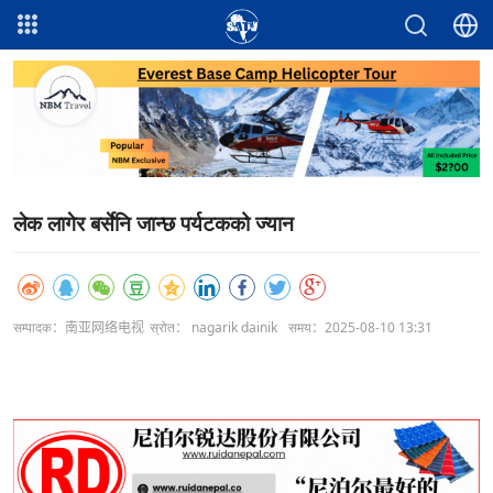
लेक लागेर बर्सेनि जान्छ पर्यटकको ज्यान
सम्पादक：南亚网络电视
स्रोत： nagarik dainik
समय：2025-08-10 13:31