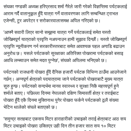
संघका गण्डकी अध्यक्ष हरिप्रसाद शर्मा गैरेले जारी गरेको विज्ञप्तिमा पर्यटकलाई
आराम गर्दै वातानुकूल हुँदै यात्रा गर्ने वातावरणका लागि सम्बन्धित ट्राभल
एजेन्सी, टुर अपरेटर र सरोकारवालासमक्ष अपिल गरिएको छ।
‘आफ्नै सवारी लिएर सानो समूहमा यात्रा गर्ने पर्यटकलाई समेत यस्तो
जोखिमपूर्ण यात्राको प्रवृत्ति नअपनाउन हामी सुझाव दिन्छौं। यस्तो जोखिमपूर्ण
प्रवृत्ति न्यूनीकरण गर्न सरकारीस्तरबाट समेत आवश्यक पहल अगाडि बढाउन
अनुरोध छ। यसले पर्यटकको सुरक्षाका अतिरिक्त पोखरामा पर्यटकको बसाइ
अवधि लम्ब्याउन समेत मदत पुग्नेछ’, संघको अपिलमा भनिएको छ।
पर्यटनको राजधानी पोखरा हुँदै दैनिक हजारौं पर्यटक विभिन्न ठाउँमा आउनेजाने
गर्छन्। अन्नपूर्ण क्षेत्रको पदयात्रामा जाने पर्यटकको पोखराबाटै मुख्य यात्रा
सुरु हुन्छ। पर्यटनको सन्दर्भमा मानव स्वास्थ्य र सुरक्षा निकै महत्त्वपूर्ण हुने
शर्माले बताए। पछिल्ला दिनमा नेपालको दक्षिण सिमावर्ती क्षेत्र र तराईबाट
पोखरा हुँदै एकै दिनमा मुक्तिनाथ पुगेर पोखरा फर्कने पर्यटकको ठूलै संख्या
भेटिन थालेको संघले बताएको छ।
‘समुन्द्र सतहबाट एकसय मिटर हाराहारीको उचाइको तराई क्षेत्रबाट आठ सय
मिटर उचाइको पोखरा उक्लिएर उही दिन तीन हजार सात सय १० मिटर