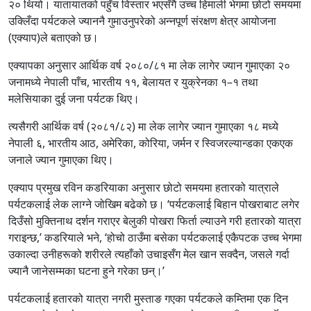
२० थियो। यातायातको पहुँच विस्तार भएसँगै उच्च हिमाली भेगमा छोटो समयमा
उक्लिँदा पर्यटकले ज्याननै गुमाउनुपरेको अन्नपूर्ण संरक्षण क्षेत्र आयोजना
(एक्याप)ले बताएको छ।
एक्यापका अनुसार आर्थिक वर्ष २०८०/८१ मा लेक लागेर ज्यान गुमाएका २०
जनामध्ये नेपाली पाँच, भारतीय ११, बेलायत र युक्रेनका १–१ तथा
मलेसियाका दुई जना पर्यटक थिए।
त्यसैगरी आर्थिक वर्ष (२०८१/८२) मा लेक लागेर ज्यान गुमाएका १८ मध्ये
नेपाली ६, भारतीय आठ, अमेरिका, कोरिया, जर्मन र स्विजरल्यान्डका एकएक
जनाले ज्यान गुमाएका थिए।
एक्याप प्रमुख रविन कडरियाका अनुसार छोटो समयमा हतारको यात्राले
पर्यटकलाई लेक लाग्ने जोखिम बढेको छ। ‘पर्यटकलाई बिहान पोखराबाट लगेर
दिउँसो मुक्तिनाथ दर्शन गराएर बेलुकी पोखरा फिर्ता ल्याउने गरी हतारको यात्रा
गराइन्छ,’ कडरियाले भने, ‘होचो ठाउँमा बसेका पर्यटकलाई एकैपटक उच्च भेगमा
उकाल्दा उनीहरूको शरीरले त्यहाँको उचाइसँग मेल खान सक्दैन, जसले गर्दा
ज्यानै जानेसम्मका घटना हुने गरेका छन्।’
पर्यटकलाई हतारको यात्रा नगरी मुस्ताङ गएका पर्यटकले कम्तिमा एक दिन