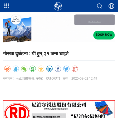
गोरखा दुर्घटना : यी हुन् २१ जना घाइते
सम्पादक：南亚网络电视
स्रोत： RATOPATI
समय：2025-09-02 12:49