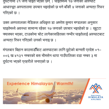
दुर्घटनामा २१ जना घाइते भएका छन् । घाइतेमध्ये १७ जनाको आरुघाट
आधारभूत अस्पतालमा उपचार भइरहेको छ भने बाँकी ४ जनाको अन्यत्र रिफर
गरिएको छ ।
उक्त अस्पतालका मेडिकल अधिकृत डा अमरेश कुमार मण्डलका अनुसार
घाइतेमध्ये अवस्था सामान्य रहेका १७ जनाको उपचार भइरहेको छ । खुट्टा
फ्याक्चर भएका, टाउकोमा चोट लागेकासहितका गम्भीर घाइतेलाई अरुघाटबाट
अन्यत्र रिफर गरिएको उनको भनाइ छ ।
मंगलबार बिहान काठमाडौँबाट आरुघाटका लागि छुटेको बाग्मती प्रदेश ०१–
००६ ख ४१३१ नम्बरको बस भीमसेन थापा गाउँपालिका वडा नम्बर ३ मा
दुर्घटना भएको प्रहरीले जनाएको छ ।