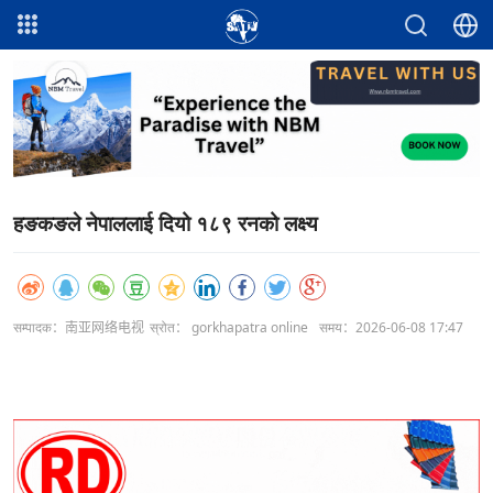
हङकङले नेपाललाई दियो १८९ रनको लक्ष्य
सम्पादक：南亚网络电视
स्रोत： gorkhapatra online
समय：2026-06-08 17:47