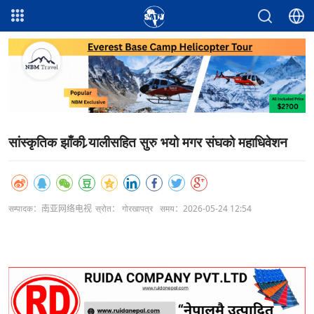
सांस्कृतिक झाँकी र्‍यालीसहित सुरु भयो मगर संघको महाधिवेशन
सम्पादक：南亚网络电视
स्रोत： गोरखापत्र
समय：2026-05-24 12:54