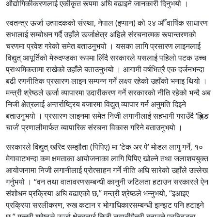
औद्योगिकीकरणलाई एकीकृत रूपमा अघि बढाइने जानकारी दिनुभयो ।
स्वतन्त्र ऊर्जा उत्पादकको संस्था, नेपाल (इप्पान) को २४ औँ वार्षिक साधारण
सभालाई सम्बोधन गर्दै उहाँले ऊर्जाक्षेत्र अहिले संरचनात्मक रूपान्तरणको
चरणमा प्रवेश गरेको समेत बताउनुभयो । यसका लागि प्रसारण लाइनलाई
विद्युत् आपूर्तिको मेरुदण्डका रूपमा लिँदै सरकारले यसलाई पहिलो पटक उच्च
प्राथमिकतामा राखेको उहाँले बताउनुभयो । आगामी वर्षभित्रै एक दर्जनभन्दा
बढी रणनीतिक प्रसारण लाइन सम्पन्न गर्ने लक्ष्य रहेको उहाँको भनाइ थियो ।
मन्त्री श्रेष्ठले ऊर्जा व्यापारमा उदारीकरण गर्ने सरकारको नीति रहेको भन्दै अब
निजी क्षेत्रलाई अन्तर्राष्ट्रिय बजारमा विद्युत् व्यापार गर्न अनुमति दिइने
बताउनुभयो । प्रसारण लाइनमा समेत निजी लगानीलाई सहभागी गराउँदै ‘ह्लिङ
चार्ज’ प्रणालीमार्फत व्यापारिक संरचना विकास गरिने बताउनुभयो ।
सरकारले विद्युत् खरिद सम्झौता (पिपिए) मा ‘टेक अर पे’ मोडल लागु गर्ने, १०
मेगावाटभन्दा कम क्षमताका आयोजनाका लागि पिपिए खोल्ने तथा जलाशययुक्त
आयोजनामा निजी लगानीलाई प्रोत्साहन गर्ने नीति अघि सारेको उहाँले उल्लेख
गर्नुभयो । “वन तथा वातावरणसम्बन्धी कानुनी जटिलता हटाउन सरकारले ऐन
संशोधन प्रक्रिया अघि बढाएको छ,” मन्त्री श्रेष्ठले भन्नुभयो, “इआइए
प्रक्रिया सरलीकरण, रुख कटान र भोगाधिकारसम्बन्धी झन्झट पनि हटाइने
छ,” मन्त्री श्रेष्ठले ऊर्जा क्षेत्रलाई निजी लगानीमैत्री बनाउने प्रतिबद्धता