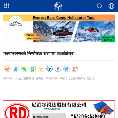
‘रूपान्तरणको निर्णायक चरणमा ऊर्जाक्षेत्र’
सम्पादक：南亚网络电视
स्रोत： गोरखापत्र
समय：2026-06-13 12:40