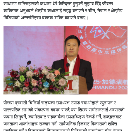
साधारण मानिसहरूको कथामा धेरै केन्द्रित हुनुपर्ने सुझाव दिँदै जीवन्त
व्यक्तिगत अनुभवले क्षेत्रीय कथालाई समृद्ध बनाउने र चीन, नेपाल र क्षेत्रीय
मिडियाको अन्तर्राष्ट्रिय वक्तव्य शक्ति बढाउने बताए।
पोखरा प्रवासी चिनियाँ सङ्घका उपाध्यक्ष स्याङ स्याओह्वाले खुलापन र
पारस्परिक लाभको संकल्पना कायम राख्दै यस शिखर सम्मेलनलाई अवसरको
रूपमा लिनुपर्ने, क्यामेराबाट सहकार्यका उपलब्धिहरू रेकर्ड गर्ने, शब्दहरूबाट
जनताका आकांक्षाहरू सञ्चार गर्ने, सार्वजनिक हितबाट विकासको शक्ति
एकत्रित गर्ने र हिमालयको हिमशृङ्खलाले मिडियाको सहयोगमा चीन-नेपाल