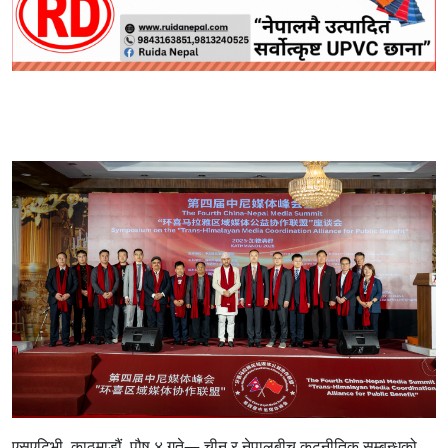
एसएटिभी, काठमाडौं, पौष ४ गते— चीन र नेपालबीच कूटनीतिक सम्बन्धको