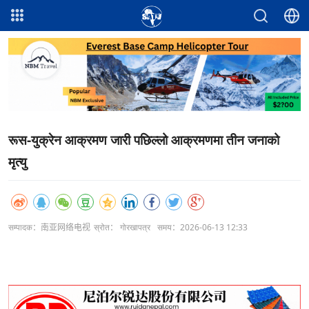
रूस-युक्रेन आक्रमण जारी पछिल्लो आक्रमणमा तीन जनाको
मृत्यु
सम्पादक：南亚网络电视
स्रोत： गोरखापत्र
समय：2026-06-13 12:33