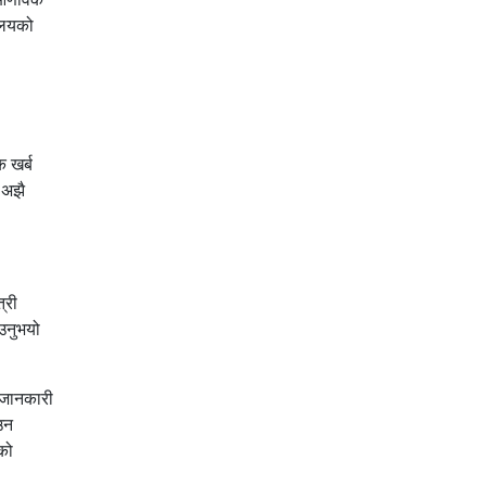
रालयको
 खर्ब
 अझै
्री
उनुभयो
 जानकारी
उन
को