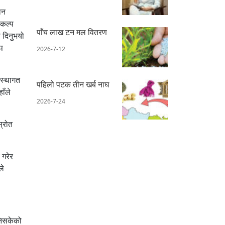
ान
िकल्प
पाँच लाख टन मल वितरण
 दिनुभयो
प
2026-7-12
ंस्थागत
पहिलो पटक तीन खर्ब नाघ
ाँले
2026-7-24
स्रोत
 गरेर
ले
बनिसकेको