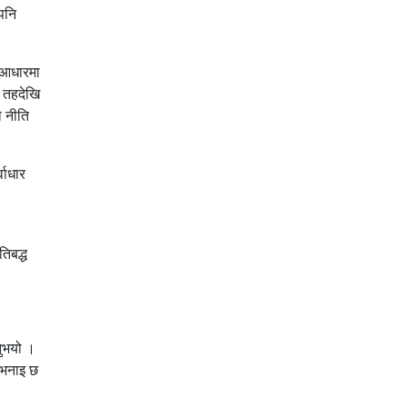
पनि
ा आधारमा
य तहदेखि
ो नीति
वाधार
िबद्ध
नुभयो ।
 भनाइ छ