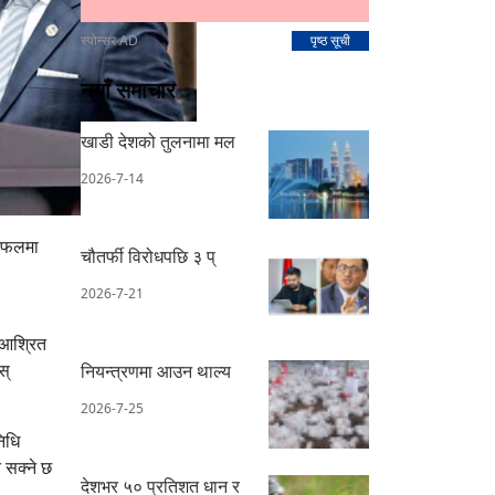
स्पोन्सर AD
पृष्ठ सूची
नयाँ समाचार
खाडी देशको तुलनामा मल
2026-7-14
छलफलमा
चौतर्फी विरोधपछि ३ प्
2026-7-21
 आश्रित
स्
नियन्त्रणमा आउन थाल्य
2026-7-25
निधि
 सक्ने छ
देशभर ५० प्रतिशत धान र