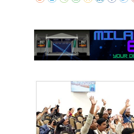
कर्णालीमा एसइईको नतिजा सुधार
शुक्लाफाँटामा कृष्णसारको सङ्ख्या तीन सयभन्
मुख्यमन्त्री शाहसँग राजदूतको शिष्टाचार भेट