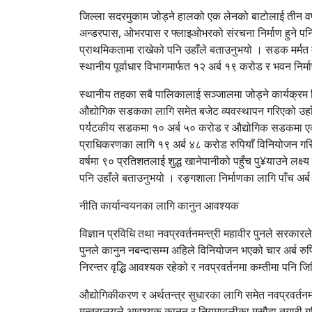
जिल्ला सदरमुकाम जोड्ने हालको एक लेनको बाटोलाई तीन वर्षभित
अन्डरपास, ओभरपास र फ्लाइओभरको संरचना निर्माण हुने पन
प्राथमिकतामा राखेको पनि उहाँले बताउनुभयो । सडक मर्मत
स्थानीय पूर्वाधार विभागमार्फत १२ अर्ब १९ करोड र भवन निर
स्थानीय तहका सबै पालिकालाई सञ्जालमा जोड्ने कार्यक्रम
औद्योगिक सडकका लागि समेत बजेट व्यवस्थापन गरिएको उहा
पर्यटकीय सडकमा १० अर्ब ५० करोड र औद्योगिक सडकमा एक 
प्राधिकरणका लागि १९ अर्ब ४८ करोड रुपियाँ विनियोजन गर
वर्षमा ९० प्रतिशतलाई शुद्ध खानेपानीको पहुँच पु¥याउने लक्ष
पनि उहाँले बताउनुभयो । रङ्गशाला निर्माणका लागि पाँच अर
नीति कार्यान्वयनका लागि कानुन आवश्यक
विज्ञान प्रविधि तथा नवप्रवर्तनमन्त्री महावीर पुनले सरकार
पुनले कानुन नबन्दासम्म अहिले विनियोजन भएको चार अर्ब रुप
निरन्तर वृद्धि आवश्यक रहेको र नवप्रवर्तनमा कम्तीमा पनि 
औद्योगिकीकरण र अर्थतन्त्र सुधारका लागि समेत नवप्रवर्त
मन्त्रालयले आवश्यक कानुन र नियमावलीका मसौदा तयारी गरि