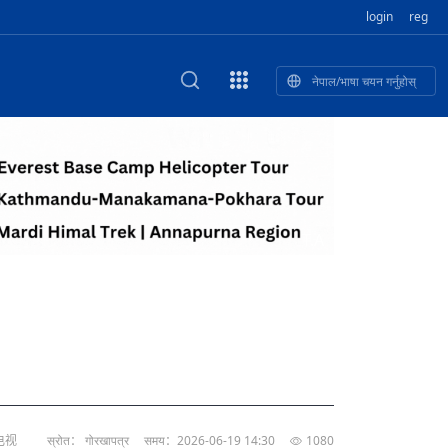
login
reg
नेपाल/भाषा चयन गर्नुहोस्
ा फुलेका खुबान
णी सांस्कृतिक प
 २२
NEW CULTURAL AND CREATIVE WORKSHOP DIGITAL NATIONAL TREND INNOVATION
独舞
संस्कृति तथा कला
 २१
 २०
ेलिभरी गाडि, दुर
०० दिनको यात्रा: आज ४५ औँ दिन,
T.A
 १९
िकलाई भन्यो: भु
नेपाली उत्पादनको नयाँ बजार
 १८
电视
स्रोत： गोरखापत्र
समय：2026-06-19 14:30
1080