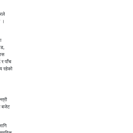
रले
ो ।
ा
ोड,
कास
 र पाँच
्य रहेको
्त्री
ै बजेट
लागि
, आणविक