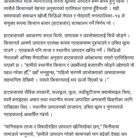
अधिकांशले थोक व्यापारीलाई सस्तो मूल्यमा उत्पादन बेच्न बाध्य हुनु पथ्र्यो ।
त्यसैले किसानको मेहनत अनुसारको प्रतिफल प्राप्त हुँदैनथ्यो । यही
समस्याको समाधान खोज्दै सिडिओ नेपाल र गोदावरी नगरपालिका–१४ ले
संयुक्त रूपमा किसान बजार (हाटबजार) सञ्चालन गर्ने निर्णय गरे ।
हाटबजारको अवधारणा सरल थियो, उत्पादक र उपभोक्तालाई सिधै जोड्ने ।
किसानले आफ्नो उत्पादन प्रत्यक्ष रूपमा ग्राहकसम्म पु¥याउने र उचित मूल्य
पाउने । ग्राहकले पनि ताजा र स्थानीय उत्पादन खरिद गर्ने । सिडिओ
नेपालकी अनिशा मैनालीका अनुसार हाटबजारले अपेक्षाभन्दा राम्रो प्रतिक्रिया
पाएको छ । “हामीले स्थानीय किसान र उद्यमीलाई बजारसँग जोड्ने उद्देश्यले यो
पहल गरेका हौँ,” उहाँ भन्नुहुन्छ, “पहिलो चरणमै उपभोक्ताको उत्साहजनक
सहभागिता देखियो । यसले किसानलाई थप ऊर्जा दिएको छ ।”
हाटबजारमा जैविक तरकारी, फलफूल, फूल, जडीबुटीजन्य क्यामोमाइल चिया,
घरमै बनाइएका अचार तथा स्थानीय रूपमा उत्पादित अगरबत्ती बिक्रीका लागि
राखिएका थिए । स्थानीय उत्पादनको ताजापन, उचित मूल्य र गुणस्तरले
ग्राहकलाई आकर्षित ग¥यो ।
“मानिसहरू ताजा र विषादीरहित उत्पादन खोजिरहेका छन्,” चिनीमाया
तामाङले भन्नुभयो, “हामीले उत्पादन गरेको सामानको माग बढेको देख्दा थप