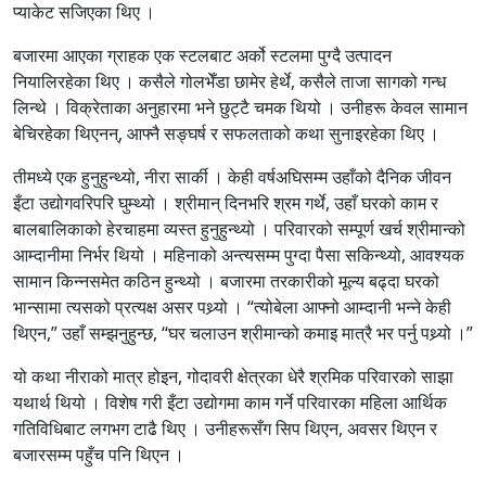
प्याकेट सजिएका थिए ।
बजारमा आएका ग्राहक एक स्टलबाट अर्को स्टलमा पुग्दै उत्पादन
नियालिरहेका थिए । कसैले गोलभेँडा छामेर हेर्थे, कसैले ताजा सागको गन्ध
लिन्थे । विक्रेताका अनुहारमा भने छुट्टै चमक थियो । उनीहरू केवल सामान
बेचिरहेका थिएनन्, आफ्नै सङ्घर्ष र सफलताको कथा सुनाइरहेका थिए ।
तीमध्ये एक हुनुहुन्थ्यो, नीरा सार्की । केही वर्षअघिसम्म उहाँको दैनिक जीवन
इँटा उद्योगवरिपरि घुम्थ्यो । श्रीमान् दिनभरि श्रम गर्थे, उहाँ घरको काम र
बालबालिकाको हेरचाहमा व्यस्त हुनुहुन्थ्यो । परिवारको सम्पूर्ण खर्च श्रीमान्को
आम्दानीमा निर्भर थियो । महिनाको अन्त्यसम्म पुग्दा पैसा सकिन्थ्यो, आवश्यक
सामान किन्नसमेत कठिन हुन्थ्यो । बजारमा तरकारीको मूल्य बढ्दा घरको
भान्सामा त्यसको प्रत्यक्ष असर पथ्र्यो । “त्योबेला आफ्नो आम्दानी भन्ने केही
थिएन,” उहाँ सम्झनुहुन्छ, “घर चलाउन श्रीमान्को कमाइ मात्रै भर पर्नु पथ्र्यो ।”
यो कथा नीराको मात्र होइन, गोदावरी क्षेत्रका धेरै श्रमिक परिवारको साझा
यथार्थ थियो । विशेष गरी इँटा उद्योगमा काम गर्ने परिवारका महिला आर्थिक
गतिविधिबाट लगभग टाढै थिए । उनीहरूसँग सिप थिएन, अवसर थिएन र
बजारसम्म पहुँच पनि थिएन ।