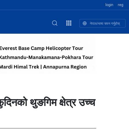
login
reg
नेपाल/भाषा चयन गर्नुहोस्
ा फुलेका खुबान
णी सांस्कृतिक प
 २२
NEW CULTURAL AND CREATIVE WORKSHOP DIGITAL NATIONAL TREND INNOVATION
独舞
संस्कृति तथा कला
 २१
 २०
ेलिभरी गाडि, दुर
०० दिनको यात्रा: आज ४५ औँ दिन,
T.A
 १९
िकलाई भन्यो: भु
नेपाली उत्पादनको नयाँ बजार
 १८
फुदिनको थुङगिम क्षेत्र उच्च