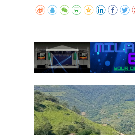
कर्णालीमा एसइईको नतिजा सुधार
शुक्लाफाँटामा कृष्णसारको सङ्ख्या तीन सयभन्
मुख्यमन्त्री शाहसँग राजदूतको शिष्टाचार भेट