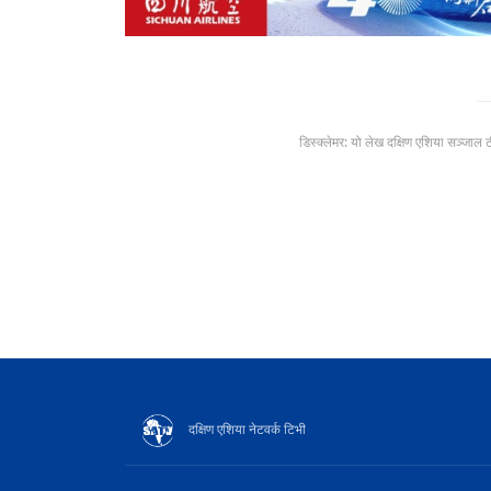
डिस्क्लेमर: यो लेख दक्षिण एशिया सञ्जाल 
दक्षिण एशिया नेटवर्क टिभी