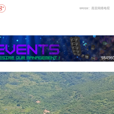
विश्वकप लिग–२ : नामिबियाले नेपाललाई दियो २१
मनाङ यात्रा
CCTV द्वारा अनुमति प्राप्त "२०२३ CCTV वसन्त महोत
सम्पादक：南亚网络电视
माया गुरुङ साङ्गितिक साँझ हुने
CCTV द्वारा अनुमति प्राप्त "२०२३ CCTV वसन्त महोत
शर्मिला थापाको लगानीमा नेपाली फिल्म ‘आशा’ न
98496