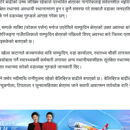
रिपारि बाढीको उच्च जोखिम रहेकाले प्रभावित क्षेत्रका नागरिकलाई संवेदनशील भइद
षित स्थानमा अस्थायी स्थानान्तरण हुन र कुनै समस्या परे तत्कालै वडाका जनप्रति
क गर्न वडाध्यक्ष गुरुङले आग्रह गरेका छन्।
्पर्क व्यक्ति (फोकल पर्सन) मनोज उप्रेतिले याम्फुदिन क्षेत्रको उक्त अवस्था बार
जङ्गा गाउँपालिकाले याम्फुदिन क्षेत्रको पछिल्लो विपद् अवस्था बारे जिल्ला प्
गराइसकेको बताएको छ।
ली खोला कटानले कञ्चनजंघा मावि याम्फुदिन, वडा कार्यालय, स्वास्थ्य चौकी लगाय
सोबास गर्ने स्वास्थ्यकर्मी कर्मचारी लगायत अन्य स्थानीयवासीहरू सुरक्षित स्थानमा
षित स्थानमा सरेको वडाध्यक्ष गुरुङले जानकारी दिए।
े तमोर नदीमाथि रानीपुलमा रहेको बेलिब्रिज बाढीले बगाएको छ। बेलिब्रिज बाढील
ओलाङचुङगोला, टिपताला र घुन्सासहितका क्षेत्रमा जाने सवारी आवागमन तापेथोक वारि 