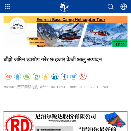
बाँझो जमिन उपयोग गरेर छ हजार केजी आलु उत्पादन
सम्पादक：南亚网络电视
स्रोत： RATOPATI
समय：2025-07-13 11:48