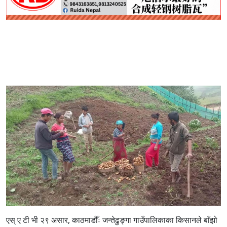
एस् ए टी भी २९ असार, काठमाडौँः
जन्तेढुङ्गा गाउँपालिकाका किसानले बाँझो