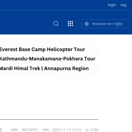
login
reg
नेपाल/भाषा चयन गर्नुहोस्
ा फुलेका खुबान
णी सांस्कृतिक प
 २२
NEW CULTURAL AND CREATIVE WORKSHOP DIGITAL NATIONAL TREND INNOVATION
独舞
संस्कृति तथा कला
 २१
 २०
ेलिभरी गाडि, दुर
०० दिनको यात्रा: आज ४५ औँ दिन,
T.A
 १९
िकलाई भन्यो: भु
नेपाली उत्पादनको नयाँ बजार
 १८
视
स्रोत： RATOPATI
समय：2025-11-13 12:13
5740