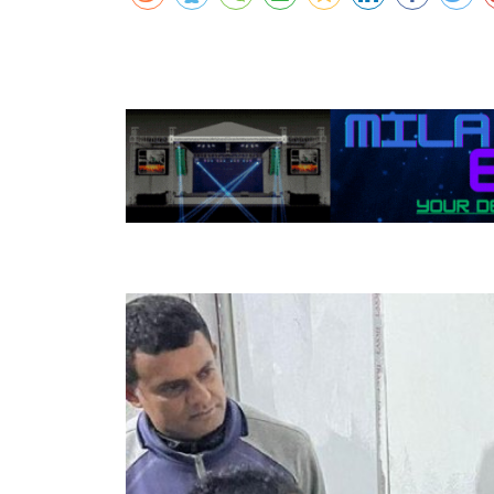
कर्णालीमा एसइईको नतिजा सुधार
शुक्लाफाँटामा कृष्णसारको सङ्ख्या तीन सयभन्
मुख्यमन्त्री शाहसँग राजदूतको शिष्टाचार भेट