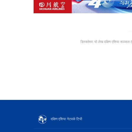
डिस्क्लेमर: यो लेख दक्षिण एशिया सञ्जाल 
दक्षिण एशिया नेटवर्क टिभी