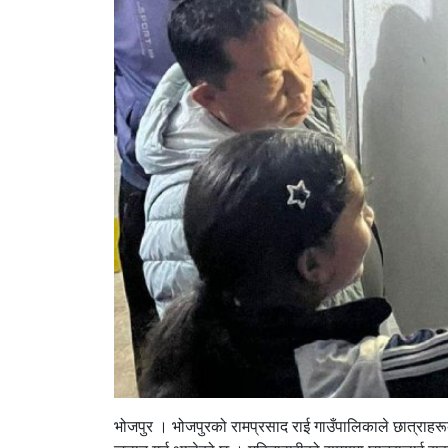
भोजपुर । भोजपुरको रामप्रसाद राई गाउँपालिकाले छात्राहरूको 