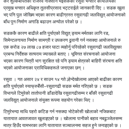
कर शुल्कबापतको राजस्व नोक्सान भइसकेको रसुवा भन्सार कार्यालयका
प्रमुख भन्सार अधिकृत तुलसीप्रसाद भट्टराईले जानकारी दिए । सडक खुला
भए पनि पुल जोखिम भएका कारण बाढीग्रस्त रसुवागढी जलविद्युत् आयोजनाको
बाँध पुनःनिर्माण अगाडि बढाउन अन्योल परेको छ ।
सडककै कारण बाढीले क्षति पुर्याएको विद्युत् ड्याम मर्मतका लागि रड,
सिमेन्टलगायत निर्माण सामग्री र उपकरण ढुवानी गर्न नसक्दा आयोजनाले रु
एक करोड २७ लाख ८७ हजार घाटा व्यहोर्नु परिरहेको रसुवागढी जलविद्युत्का
प्रबन्ध निर्देशक सत्यराम ज्याख्वले बताए । भूमिगत संरचनाको आयोजना
भएका कारण भित्री भाग सुरक्षित रहे पनि ड्याम क्षेत्रको बाहिरी संरचना क्षति
भएको आयोजनाका प्राविधिकहरूले जनाएका छन् ।
रसुवा । गत असार २४ र साउन १४ गते ल्हेन्देखोलामा आएको बाढीका कारण
क्षति पुर्याएको स्याफ्रुबेँसी–रसुवागढी सडक मर्मत गरिएको छ । सडक
विभागले टिमुरेको तातोपानी डाँडादेखि रसुवागढीसम्म र बाँकी रसुवागढी
जलविद्युत् आयोजनाले संयुक्त रूपमा सहयोग गरेका थिए ।
टिमुरेभन्दा माथि पहरो कटिङ गर्न नसक्दा भोटेकोसी खोलाको नजिकबाट
यातायात आवतजावत खुलाइएको छ । खोलामा पानीको बहाव नबढुञ्जेलसम्म
मात्र हिउँद यामभरका लागि यातायात सञ्चालनमा सहज हुने जनाइएको छ ।