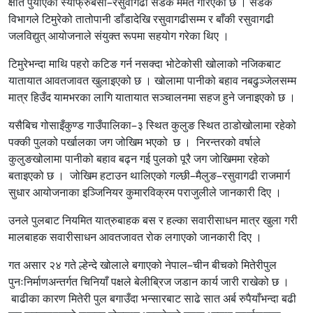
क्षति पुर्याएको स्याफ्रुबेँसी–रसुवागढी सडक मर्मत गरिएको छ । सडक
विभागले टिमुरेको तातोपानी डाँडादेखि रसुवागढीसम्म र बाँकी रसुवागढी
जलविद्युत् आयोजनाले संयुक्त रूपमा सहयोग गरेका थिए ।
टिमुरेभन्दा माथि पहरो कटिङ गर्न नसक्दा भोटेकोसी खोलाको नजिकबाट
यातायात आवतजावत खुलाइएको छ । खोलामा पानीको बहाव नबढुञ्जेलसम्म
मात्र हिउँद यामभरका लागि यातायात सञ्चालनमा सहज हुने जनाइएको छ ।
यसैबिच गोसाइँकुण्ड गाउँपालिका–३ स्थित कुलुङ स्थित ठाडोखोलामा रहेको
पक्की पुलको पर्खालका जग जोखिम भएको छ । निरन्तरको वर्षाले
कुलुङखोलामा पानीको बहाव बढ्न गई पुलको पूरै जग जोखिममा रहेको
बताइएको छ । जोखिम हटाउन थालिएको गल्छी–मैलुङ–रसुवागढी राजमार्ग
सुधार आयोजनाका इञ्जिनियर कुमारविक्रम पराजुलीले जानकारी दिए ।
उनले पुलबाट नियमित यात्रुबाहक बस र हल्का सवारीसाधन मात्र खुला गरी
मालबाहक सवारीसाधन आवतजावत रोक लगाएको जानकारी दिए ।
गत असार २४ गते ल्हेन्दे खोलाले बगाएको नेपाल–चीन बीचको मितेरीपुल
पुनःनिर्माणअन्तर्गत चिनियाँ पक्षले बेलीब्रिज जडान कार्य जारी राखेको छ ।
बाढीका कारण मितेरी पुल बगाउँदा भन्सारबाट साढे सात अर्ब रुपैयाँभन्दा बढी