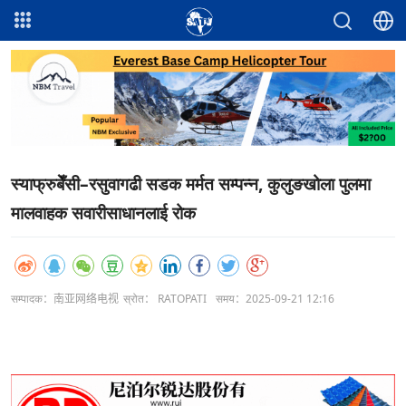
स्याफ्रुबेँसी–रसुवागढी सडक मर्मत सम्पन्न, कुलुङखोला पुलमा
मालवाहक सवारीसाधानलाई रोक
सम्पादक：南亚网络电视
स्रोत： RATOPATI
समय：2025-09-21 12:16