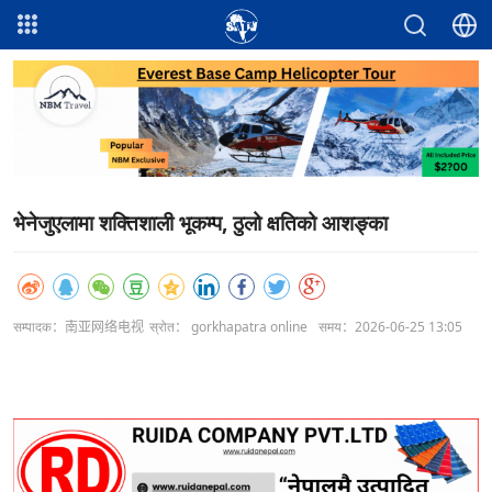
भेनेजुएलामा शक्तिशाली भूकम्प, ठुलो क्षतिको आशङ्का
सम्पादक：南亚网络电视
स्रोत： gorkhapatra online
समय：2026-06-25 13:05