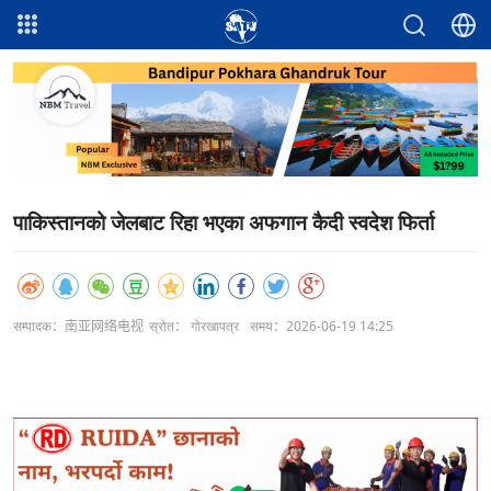
पाकिस्तानको जेलबाट रिहा भएका अफगान कैदी स्वदेश फिर्ता
सम्पादक：南亚网络电视
स्रोत： गोरखापत्र
समय：2026-06-19 14:25