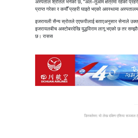
अस्पताल श्रोतले भनेको छ, “अल–तुआम क्षेत्रमा रहेको प्
प्राप्त गरेका र कयौँ प्रहरी घाइते भएको अवस्थामा अस्पताल
इजरायली सैन्य स्रोतले एएफपीलाई बताएअनुसार सेनाले उक्
इजरायलबीच अक्टोबरदेखि युद्धविराम लागू भएको छ तर सम्झौ
छ। रासस
डिस्क्लेमर: यो लेख दक्षिण एशिया सञ्जाल 