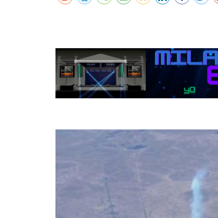
कर्णालीमा एसइईको नतिजा सुधार
शुक्लाफाँटामा कृष्णसारको सङ्ख्या तीन सयभन्
मुख्यमन्त्री शाहसँग राजदूतको शिष्टाचार भेट