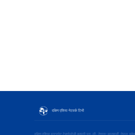
दक्षिण एशिया नेटवर्क टिभी
दक्षिण एशिया इन्टरनेट टेक्नोलोजी कम्पनी प्रा. ली.
ठेगाना: काठमाडौं, नेपाल
इमे