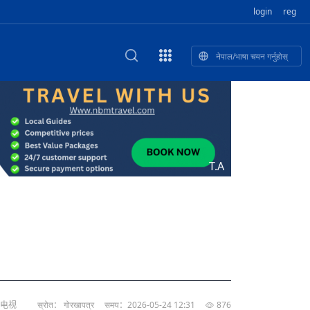
login
reg
नेपाल/भाषा चयन गर्नुहोस्
ा फुलेका खुबान
णी सांस्कृतिक प
 २२
NEW CULTURAL AND CREATIVE WORKSHOP DIGITAL NATIONAL TREND INNOVATION
独舞
संस्कृति तथा कला
 २१
 २०
ेलिभरी गाडि, दुर
०० दिनको यात्रा: आज ४५ औँ दिन,
T.A
 १९
िकलाई भन्यो: भु
नेपाली उत्पादनको नयाँ बजार
 १८
络电视
स्रोत： गोरखापत्र
समय：2026-05-24 12:31
876