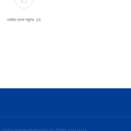
पसंदीदा प्राप्त गर्नुहोस्
(0)
ल: southasianetworktv@gmail.com
टेलिफोन: ०१४४३५२३५