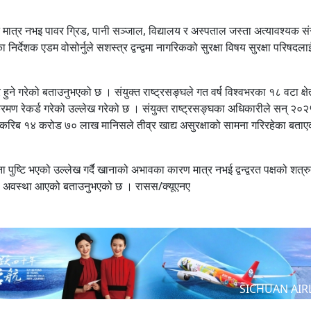
न मात्र नभइ पावर ग्रिड, पानी सञ्जाल, विद्यालय र अस्पताल जस्ता अत्यावश्यक स
्देशक एडम वोसोर्नुले सशस्त्र द्वन्द्वमा नागरिकको सुरक्षा विषय सुरक्षा परिषदला
सिकार हुने गरेको बताउनुभएको छ । संयुक्त राष्ट्रसङ्घले गत वर्ष विश्वभरका १८ वटा क्षे
क्रमण रेकर्ड गरेको उल्लेख गरेको छ । संयुक्त राष्ट्रसङ्घका अधिकारीले सन् २०२
ँदै, करिब १४ करोड ७० लाख मानिसले तीव्र खाद्य असुरक्षाको सामना गरिरहेका बताए
ुष्टि भएको उल्लेख गर्दै खानाको अभावका कारण मात्र नभई द्वन्द्वरत पक्षको शत्र
्तो अवस्था आएको बताउनुभएको छ । रासस/क्यूएनए
SICHUAN AIR