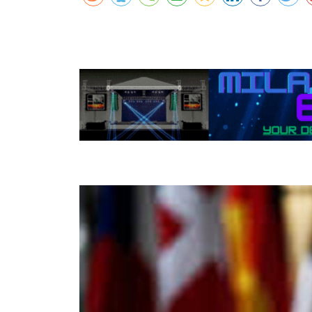
कर्णालीमा एसइईको नतिजा सुधार
शुक्लाफाँटामा कृष्णसारको सङ्ख्या तीन सयभन्
मुख्यमन्त्री शाहसँग राजदूतको शिष्टाचार भेट