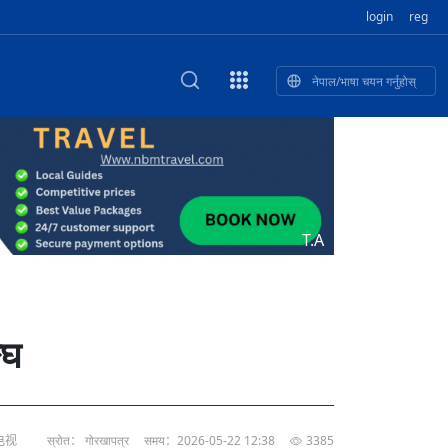
login
reg
नेपाल/भाषा चयन गर्नुहोस्
ा फुलेका खुबान
णी सांस्कृतिक प
 २२
NEW CULTURAL AND CREATIVE WORKSHOP DIGITAL NATIONAL TREND INNOVATION
独舞
संस्कृति तथा कला
 २१
 २०
ेलिभरी गाडि, दुर
०० दिनको यात्रा: आज ४५ औँ दिन,
T.A
 १९
िकलाई भन्यो: भु
नेपाली उत्पादनको नयाँ बजार
 १८
्घ
电视
स्रोत： गोरखापत्र
समय：2026-05-22 12:38
3385