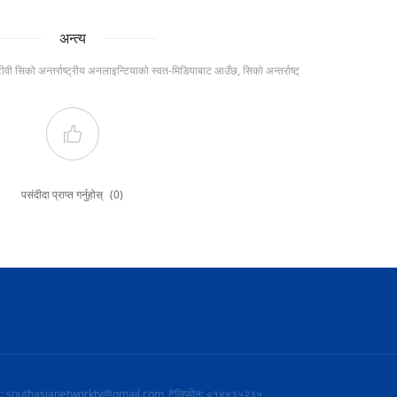
अन्त्य
टीवी सिको अन्तर्राष्ट्रीय अनलाइन्टियाको स्वत-मिडियाबाट आउँछ, सिको अन्तर्राष्ट्
पसंदीदा प्राप्त गर्नुहोस्
(0)
ल: southasianetworktv@gmail.com
टेलिफोन: ०१४४३५२३५