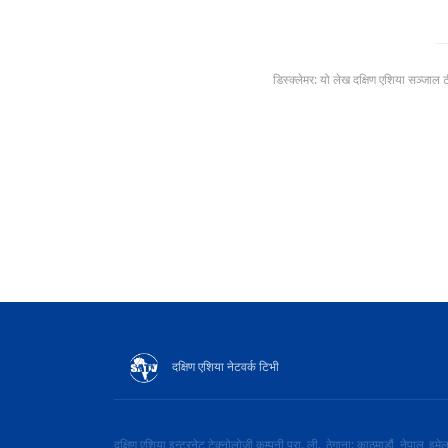
डिस्क्लेमर: यो लेख दक्षिण एशिया सञ्जाल 
दक्षिण एशिया नेटवर्क टिभी
दक्षिण एशिया इन्टरनेट टेक्नोलोजी कम्पनी प्रा. ली.
ठेगाना: काठमाडौं, नेपाल
इमे