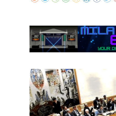
कर्णालीमा एसइईको नतिजा सुधार
शुक्लाफाँटामा कृष्णसारको सङ्ख्या तीन सयभन्
मुख्यमन्त्री शाहसँग राजदूतको शिष्टाचार भेट