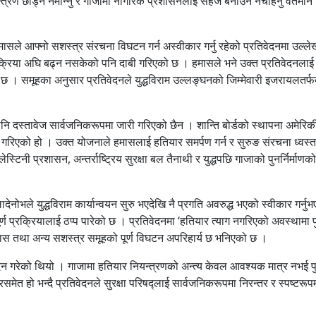
नियन्त्रण छोड्न नमान्नु र गाजामा नागरिक प्रशासनलाई सहज बनाउन नचाहनु वर्तमान
 हमासले आफ्नो सशस्त्र संरचना विघटन गर्न अस्वीकार गर्नु रहेको प्रतिवेदनमा उल्ल
रक्रिया अघि बढ्न नसकेको पनि दाबी गरिएको छ । हमासले भने उक्त प्रतिवेदनलाई
एको छ । समूहका अनुसार प्रतिवेदनले युद्धविराम उल्लङ्घनको जिम्मेवारी इजरायलतर्
पनि दस्तावेज सार्वजनिकरूपमा जारी गरिएको छैन । शान्ति बोर्डको स्थापना अमेरिक
र्गत गरिएको हो । उक्त योजनाले हमासलाई हतियार समर्पण गर्न र सुरुङ संरचना ध्वस्त 
स्टिनी प्रशासन, अन्तर्राष्ट्रिय सुरक्षा बल तैनाथी र युद्धपछि गाजाको पुनर्निर्माणको
ले म्लादेनोभले युद्धविराम कार्यान्वयन सुरु भएदेखि नै प्रगति अवरुद्ध भएको स्वीकार गर्
 प्रक्रियालाई ठप्प पारेको छ । प्रतिवेदनमा ‘हतियार त्याग नगरिएको अवस्थामा पुन
 हमास तथा अन्य सशस्त्र समूहको पूर्ण विघटन अपरिहार्य छ भनिएको छ ।
ोदन गरेको थियो । गाजामा हतियार नियन्त्रणको अन्त्य केवल आवश्यक मात्र नभई पुनर
समेत हो भन्दै प्रतिवेदनले सुरक्षा परिषद्लाई सार्वजनिकरूपमा निरन्तर र स्पष्टरूप