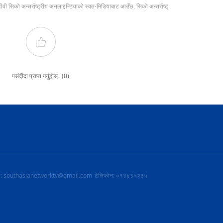
टीवी सिको अन्तर्राष्ट्रीय अनलाइन्टियाको स्वत-मिडियाबाट आउँछ, सिको अन्तर्राष्ट्
पसंदीदा प्राप्त गर्नुहोस्
(0)
ल: southasianetworktv@gmail.com
टेलिफोन: ०१४४३५२३५