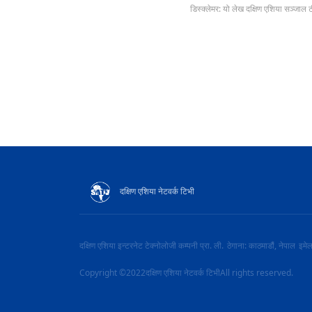
डिस्क्लेमर: यो लेख दक्षिण एशिया सञ्जाल 
दक्षिण एशिया नेटवर्क टिभी
दक्षिण एशिया इन्टरनेट टेक्नोलोजी कम्पनी प्रा. ली.
ठेगाना: काठमाडौं, नेपाल
इमे
Copyright ©2022दक्षिण एशिया नेटवर्क टिभीAll rights reserved.