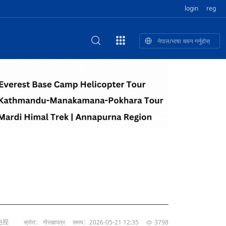
login
reg
नेपाल/भाषा चयन गर्नुहोस्
ा फुलेका खुबान
णी सांस्कृतिक प
 २२
NEW CULTURAL AND CREATIVE WORKSHOP DIGITAL NATIONAL TREND INNOVATION
独舞
संस्कृति तथा कला
 २१
 २०
ेलिभरी गाडि, दुर
०० दिनको यात्रा: आज ४५ औँ दिन,
T.A
 १९
िकलाई भन्यो: भु
नेपाली उत्पादनको नयाँ बजार
 १८
电视
स्रोत： गोरखापत्र
समय：2026-05-21 12:35
3798