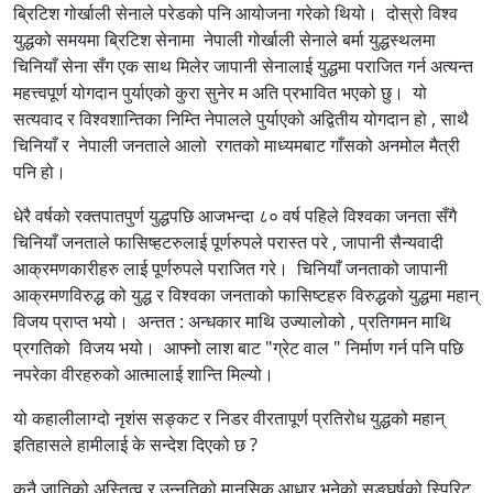
ब्रिटिश गोर्खाली सेनाले परेडको पनि आयोजना गरेको थियो। दोस्रो विश्व
युद्धको समयमा ब्रिटिश सेनामा नेपाली गोर्खाली सेनाले बर्मा युद्धस्थलमा
चिनियाँ सेना सँग एक साथ मिलेर जापानी सेनालाई युद्धमा पराजित गर्न अत्यन्त
महत्त्वपूर्ण योगदान पुर्याएको कुरा सुनेर म अति प्रभावित भएको छु। यो
सत्यवाद र विश्वशान्तिका निम्ति नेपालले पुर्याएको अद्वितीय योगदान हो , साथै
चिनियाँ र नेपाली जनताले आलो रगतको माध्यमबाट गाँसको अनमोल मैत्री
पनि हो।
धेरै वर्षको रक्तपातपुर्ण युद्धपछि आजभन्दा ८० वर्ष पहिले विश्वका जनता सँगै
चिनियाँ जनताले फासिष्हटरुलाई पूर्णरुपले परास्त परे , जापानी सैन्यवादी
आक्रमणकारीहरु लाई पूर्णरुपले पराजित गरे। चिनियाँ जनताको जापानी
आक्रमणविरुद्ध को युद्ध र विश्वका जनताको फासिष्टहरु विरुद्धको युद्धमा महान्
विजय प्राप्त भयो। अन्तत : अन्धकार माथि उज्यालोको , प्रतिगमन माथि
प्रगतिको विजय भयो। आफ्नो लाश बाट "ग्रेट वाल " निर्माण गर्न पनि पछि
नपरेका वीरहरुको आत्मालाई शान्ति मिल्यो।
यो कहालीलाग्दो नृशंस सङ्कट र निडर वीरतापूर्ण प्रतिरोध युद्धको महान्
इतिहासले हामीलाई के सन्देश दिएको छ ?
कुनै जातिको अस्तित्व र उन्नतिको मानसिक आधार भनेको सङ्घर्षको स्पिरिट