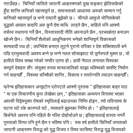
गराउँदछ। चिनियाँ जातिले जापानी आक्रमणको दुख सङ्कट झेलिसकेको
हुँदा शान्ति कत्तिको महत्त्वपूर्ण छ , समानताको आधारमा अरुको सम्मान गर्नु
कत्तिको महत्त्वपूर्ण छ भन्ने राम्ररी बुझेको छ। चीनले आफुले भोगिसकेको
युद्धको आघात कदापि अरु कुनै देश माथि लाद्ने छैन , कहिले पनि आफ्नो
वर्चस्व स्थापना गर्ने छैन , विस्तारवादी नीति अपनाउने छैन , प्रभवक्षेत्र बनाउन
खोज्ने छैन। चिनियाँ शैलोको आधुनिकरण भनेको शान्तिपूर्ण विकासको
सत्यवादी पथ हो ; उपनिवेश बनाएर लुट्ने पुरानो तरिका र देश शक्तिशाली बने
पछि प्रभुत्ववादी अवश्य बन्ने छ भन्ने गलत सोचाइवाट यो पूर्णरुपले मुक्त्त छ , यो
हामीले विश्व समक्ष गरेको गम्भीर प्रणा हो। हामी नेपाल लगायत विश्वका
सम्पूर्ण देशहरु सँग संयुक्त रुपमा मानवजातिको साझा भविष्यको समष्टि निर्माण
गर्न चाहन्छौँ , विश्वमा साँच्चैको शान्ति , विकास र स्तरोन्नति ल्याउन चाहन्छौँ।
फ्रेन्च इतिहासकार अन्इटोन प्रोस्टले आफ्नो पुस्तक " इतिहासका बाह्र पाठ
" मा एक विचारणीय कुरा लेखेका छन् ," इतिहासका अध्ययन विगतमा भएका
आपसी विद्वेषयुक्त रोषको स्मृतिलाई बढाउनका निम्ति होइन , त्यो तविगतमा के
घटना घटे रके कारणले घटे , त्यसवारे बुझ्नका निम्ति हो। " इतिहासलाई
बिर्सनेले अवस्य पनि पहिले कै गल्ति दोहोर्याउने छ ; इतिहासलाई वास्ता नगर्ने
पुस्ताको विगत पनि हुने छैन र भविष्य पनि। यस वर्ष हामीले चिनियाँ जनताको
जापानी आक्रमण विरुद्ध को युद्ध विजय र विश्व फासिष्ट विरुद्ध युद्ध विजयको