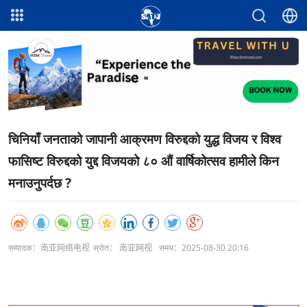
चिनियाँ जनताको जापानी आक्रमण विरुद्दको युद्ध विजय र विश्व
फासिष्ट विरुद्दको युद्द विजयको ८० औं वार्षिकोत्सव हामीले किन
मनाउनुपर्दछ ?
सम्पादक：南亚网络电视
स्रोत： 南亚网视
समय：2025-08-30 20:16