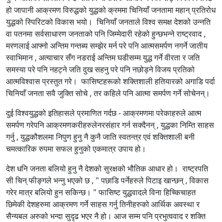
हो जापानी आक्रमण विरुद्धको युद्धको क्रममा चिनियाँ जनतामा महान् प्रतिरोध
युद्धको स्पिरिटको विकास भयो। चिनियाँ जनताले विश्व समक्ष देशको उन्नति
वा पतनमा सर्वसाधारण जनताको पनि जिम्मेदारी रहेको हुन्छभन्ने राष्ट्रवाद ,
मरणलाई आफ्नो अन्तिम गन्तब्य सम्झेर मर्न परे पनि आत्मसमर्पण नगर्ने जातीय
स्वाभिमान , अत्याचार सँग नडराई अन्तिम घडीसम्म युद्ध गर्ने वीरता र जति
समस्या परे पनि नहट्ने जति दुख सहनु परे पनि नछोड्ने विजय प्रतिको
आत्मविश्वास प्रस्तुत गरे। फासिष्टहरूको शक्तिशाली हतियारको अगाडि पर्दा
चिनियाँ जनता सवै जुक्ति सोचे , तर कहिले पनि आत्मा समर्पण गर्ने सोचेनन्।
दुई विश्वयुद्धको इतिहासले प्रमाणित गर्दछ - आक्रमणमा परेकाहरुले आत्म
समर्पण गरेपनि आक्रमणकरीहरुलेनरसंहार गर्न सक्दैनन् , युद्धका निम्ति साहस
गर्नु , युद्धकौशलमा निपुण हुनु नै कुनै जाति स्वतन्त्र एवं शक्तिशाली बनी
चमत्कारिक रुपमा सफल हुनुको एकमात्र उपाय हो।
देश धनि जनता बलियो हुनु नै देशको सुरक्षको भौतिक आधार हो। राष्ट्रपति
सी चिन् फीङ्गले भन्नु भएको छ , " पछाडि पर्नेहरुले पिटाइ खान्छन् , विकास
गरेर मात्र बलियो हुन सकिन्छ। " फासिष्ट युद्धवादले विना हिच्किचाहत
छिमेकी देशहरुमा आक्रमण गर्ने साहस गर्नु तिनीहरुको आर्थिक अवस्था र
सैन्यबल अरुको भन्दा सुदृढ भएर नै हो। आज सम्म पनि प्रभुत्ववाद र शक्ति