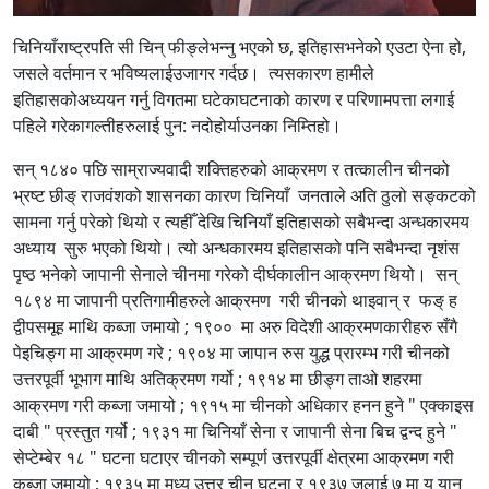
चिनियाँराष्ट्रपति सी चिन् फीङ्लेभन्नु भएको छ, इतिहासभनेको एउटा ऐना हो,
जसले वर्तमान र भविष्यलाईउजागर गर्दछ। त्यसकारण हामीले
इतिहासकोअध्ययन गर्नु विगतमा घटेकाघटनाको कारण र परिणामपत्ता लगाई
पहिले गरेकागल्तीहरुलाई पुन: नदोहोर्याउनका निम्तिहो।
सन् १८४० पछि साम्राज्यवादी शक्तिहरुको आक्रमण र तत्कालीन चीनको
भ्रष्ट छीङ् राजवंशको शासनका कारण चिनियाँ जनताले अति ठुलो सङ्कटको
सामना गर्नु परेको थियो र त्यहीँ देखि चिनियाँ इतिहासको सबैभन्दा अन्धकारमय
अध्याय सुरु भएको थियो। त्यो अन्धकारमय इतिहासको पनि सबैभन्दा नृशंस
पृष्ठ भनेको जापानी सेनाले चीनमा गरेको दीर्घकालीन आक्रमण थियो। सन्
१८९४ मा जापानी प्रतिगामीहरुले आक्रमण गरी चीनको थाइवान् र फङ् ह
द्वीपसमूह माथि कब्जा जमायो ; १९०० मा अरु विदेशी आक्रमणकारीहरु सँगै
पेइचिङ्ग मा आक्रमण गरे ; १९०४ मा जापान रुस युद्ध प्रारम्भ गरी चीनको
उत्तरपूर्वी भूभाग माथि अतिक्रमण गर्यो ; १९१४ मा छीङ्ग ताओ शहरमा
आक्रमण गरी कब्जा जमायो ; १९१५ मा चीनको अधिकार हनन हुने " एक्काइस
दाबी " प्रस्तुत गर्यो ; १९३१ मा चिनियाँ सेना र जापानी सेना बिच द्वन्द हुने "
सेप्टेम्बेर १८ " घटना घटाएर चीनको सम्पूर्ण उत्तरपूर्वी क्षेत्रमा आक्रमण गरी
कब्जा जमायो ; १९३५ मा मध्य उत्तर चीन घटना र १९३७ जुलाई ७ मा यु यान्