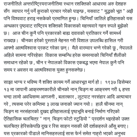
राजनीतिले अन्तर्राष्ट्रियराजनीतिमा स्थान रशक्तिको आधारमा अरु देशहरु
सँग व्यापार गर्नु पर्ने कुराको प्रचार गरेको पाइन्छ , यसवाट " युद्धको भूत " अझै
पनि विश्ववाट हराइ नसकेको प्रमाणित हुन्छ। चिनियाँ जातिले इतिहासको यस
अन्धकार पृष्ठवाट राष्ट्रिय शक्तिको विकासको महत्त्ववारे गहन रुपले बुझेको
छ। आज चीन कुनै पनि प्रकारको बाह्य दवावको प्रतिकार गर्ने सामर्थ्य
राख्दछ। चीनका हरेको पुस्ताले मेहनत गरी विशाल उपलब्धि हासिल गरी
आफ्नो आत्मविश्वास प्रकट गरेका छन्। मैले वारम्वार भन्ने गरेको छु , नेपालले
अहिले सामना गरिरहेका विकास सम्बन्धि हरेक समस्याको चिनियाँ शैलीको
समाधान रहेको छ , चीन र नेपालको विकास एकबद्ध भएमा नेपाल कुनै पनि
समय र अवसर मा आत्मविश्वास युक्त हुनसक्नेछ।
साझा भाग्य र भविष्य नै शक्ति कायम गर्ने आधारभूत मार्ग हो। १९३७ डिसेम्बर
१३ मा जापानी आक्रमणकारीले चीनको नान् चिङ्ग मा आक्रमण गरी ६ हप्ता
भन्दा लामो अवधिसम्म आगजनी , बलात्कार , लुटपाट नरसंहार आदि अत्याचार
गरे , त्यसमा परेर कम्तिमा ३ लाख जनाको ज्यान गयो। हालै चीनमा नान्
चिङ्ग मा नरसंहारको दुखद इतिहासलाई पृष्ठभूमि बनाई निर्माण गरिएको
ऐतिहासिक चलचित्र " नान् चिङ्ग फोटो स्टुडियो " प्रदर्शन भइरहेको उक्त
चलचित्र हेरिसकेपछि दुख र रिस साहन नसकी धेरै दर्शकहरुले आँसु बगाए।
यस प्रकारको पीडाले मानिसहरुलाई सास फेर्न समेत गाह्रो भएको अनुभव