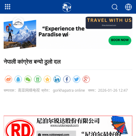
नेपाली कांग्रेस बन्यो ठुलो दल
सम्पादक：南亚网络电视
स्रोत： gorkhapatra online
समय：2026-01-26 12:47