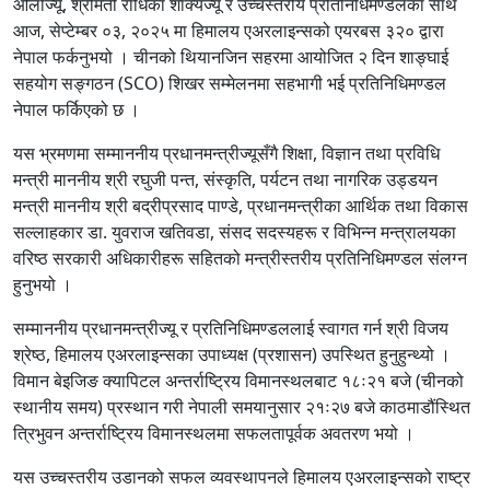
ओलीज्यू, श्रीमती राधिका शाक्यज्यू र उच्चस्तरीय प्रतिनिधिमण्डलका साथ
आज, सेप्टेम्बर ०३, २०२५ मा हिमालय एअरलाइन्सको एयरबस ३२० द्वारा
नेपाल फर्कनुभयो । चीनको थियानजिन सहरमा आयोजित २ दिन शाङ्घाई
सहयोग सङ्गठन (SCO) शिखर सम्मेलनमा सहभागी भई प्रतिनिधिमण्डल
नेपाल फर्किएको छ ।
यस भ्रमणमा सम्माननीय प्रधानमन्त्रीज्यूसँगै शिक्षा, विज्ञान तथा प्रविधि
मन्त्री माननीय श्री रघुजी पन्त, संस्कृति, पर्यटन तथा नागरिक उड्डयन
मन्त्री माननीय श्री बद्रीप्रसाद पाण्डे, प्रधानमन्त्रीका आर्थिक तथा विकास
सल्लाहकार डा. युवराज खतिवडा, संसद सदस्यहरू र विभिन्न मन्त्रालयका
वरिष्ठ सरकारी अधिकारीहरू सहितको मन्त्रीस्तरीय प्रतिनिधिमण्डल संलग्न
हुनुभयो ।
सम्माननीय प्रधानमन्त्रीज्यू र प्रतिनिधिमण्डललाई स्वागत गर्न श्री विजय
श्रेष्ठ, हिमालय एअरलाइन्सका उपाध्यक्ष (प्रशासन) उपस्थित हुनुहुन्थ्यो ।
विमान बेइजिङ क्यापिटल अन्तर्राष्ट्रिय विमानस्थलबाट १८ः२१ बजे (चीनको
स्थानीय समय) प्रस्थान गरी नेपाली समयानुसार २१ः२७ बजे काठमाडौंस्थित
त्रिभुवन अन्तर्राष्ट्रिय विमानस्थलमा सफलतापूर्वक अवतरण भयो ।
यस उच्चस्तरीय उडानको सफल व्यवस्थापनले हिमालय एअरलाइन्सको राष्ट्र