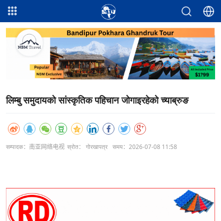
लिम्बु समुदायको सांस्कृतिक पहिचान जोगाइरहेको च्याब्रुङ
सम्पादक：南亚网络电视
स्रोत： गोरखापत्र
समय：2026-07-08 11:58