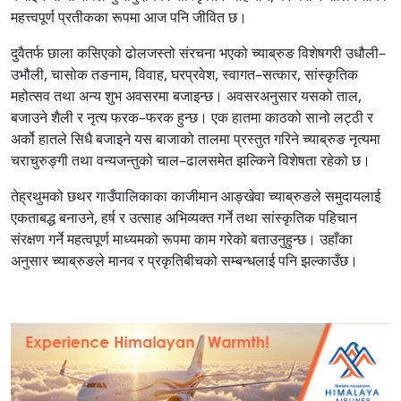
महत्त्वपूर्ण प्रतीकका रूपमा आज पनि जीवित छ।
दुवैतर्फ छाला कसिएको ढोलजस्तो संरचना भएको च्याब्रुङ विशेषगरी उधौली–
उभौली, चासोक तङनाम, विवाह, घरप्रवेश, स्वागत–सत्कार, सांस्कृतिक
महोत्सव तथा अन्य शुभ अवसरमा बजाइन्छ। अवसरअनुसार यसको ताल,
बजाउने शैली र नृत्य फरक–फरक हुन्छ। एक हातमा काठको सानो लट्ठी र
अर्को हातले सिधै बजाइने यस बाजाको तालमा प्रस्तुत गरिने च्याब्रुङ नृत्यमा
चराचुरुङ्गी तथा वन्यजन्तुको चाल–ढालसमेत झल्किने विशेषता रहेको छ।
तेह्रथुमको छथर गाउँपालिकाका काजीमान आङ्खेवा च्याब्रुङले समुदायलाई
एकताबद्ध बनाउने, हर्ष र उत्साह अभिव्यक्त गर्ने तथा सांस्कृतिक पहिचान
संरक्षण गर्ने महत्वपूर्ण माध्यमको रूपमा काम गरेको बताउनुहुन्छ। उहाँका
अनुसार च्याब्रुङले मानव र प्रकृतिबीचको सम्बन्धलाई पनि झल्काउँछ।