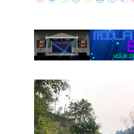
कर्णालीमा एसइईको नतिजा सुधार
शुक्लाफाँटामा कृष्णसारको सङ्ख्या तीन सयभन्
मुख्यमन्त्री शाहसँग राजदूतको शिष्टाचार भेट