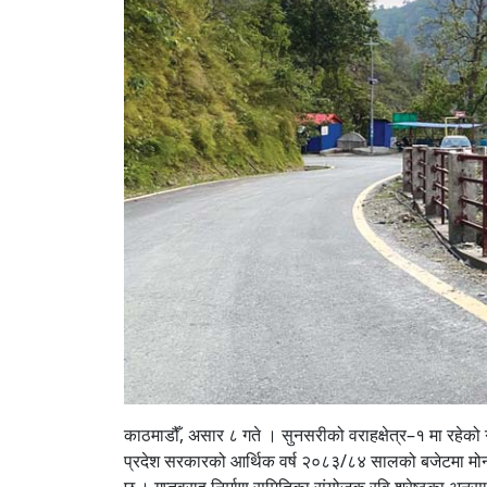
काठमाडौँ, असार ८ गते । सुनसरीको वराहक्षेत्र–१ मा रहेको ग
प्रदेश सरकारको आर्थिक वर्ष २०८३/८४ सालको बजेटमा मोनोर
छ । गुप्तवराह निर्माण समितिका संयोजक रवि श्रेष्ठका अनुसा