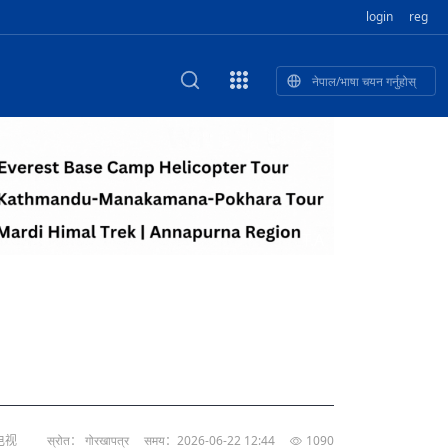
login
reg
नेपाल/भाषा चयन गर्नुहोस्
ा फुलेका खुबान
णी सांस्कृतिक प
 २२
NEW CULTURAL AND CREATIVE WORKSHOP DIGITAL NATIONAL TREND INNOVATION
独舞
संस्कृति तथा कला
 २१
 २०
ेलिभरी गाडि, दुर
०० दिनको यात्रा: आज ४५ औँ दिन,
T.A
 १९
िकलाई भन्यो: भु
नेपाली उत्पादनको नयाँ बजार
 १८
电视
स्रोत： गोरखापत्र
समय：2026-06-22 12:44
1090