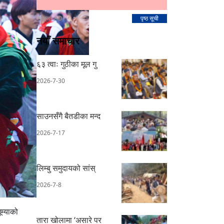
स्पोन्सर AD
पृष्ठ सूची
नयाँ समाचार
६३ त्वाः गुठीका मूल गु
2026-7-30
साउनसँगै बैतडीका मन्द
2026-7-17
लिम्बु समुदायको सांस्
2026-7-8
म्याको
तारा खोलामा ‘असारे पर