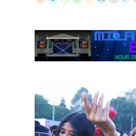
कर्णालीमा एसइईको नतिजा सुधार
शुक्लाफाँटामा कृष्णसारको सङ्ख्या तीन सयभन्
मुख्यमन्त्री शाहसँग राजदूतको शिष्टाचार भेट