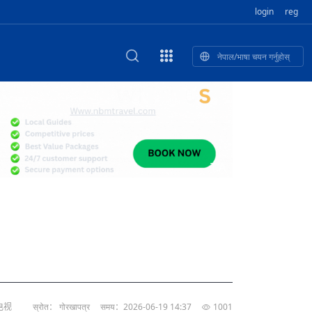
login
reg
नेपाल/भाषा चयन गर्नुहोस्
ा फुलेका खुबान
णी सांस्कृतिक प
 २२
NEW CULTURAL AND CREATIVE WORKSHOP DIGITAL NATIONAL TREND INNOVATION
独舞
संस्कृति तथा कला
 २१
 २०
ेलिभरी गाडि, दुर
०० दिनको यात्रा: आज ४५ औँ दिन,
T.A
 १९
िकलाई भन्यो: भु
नेपाली उत्पादनको नयाँ बजार
 १८
电视
स्रोत： गोरखापत्र
समय：2026-06-19 14:37
1001