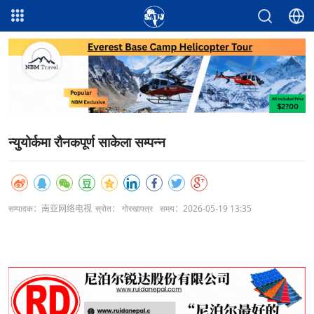
न्युयोर्कमा रौनकपूर्ण साकेला सम्पन्न
सम्पादक：南亚网络电视
स्रोत： गोरखापत्र
समय：2026-05-19 13:35