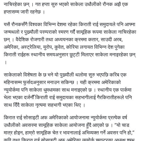
नाचिरहेका छन् । गत हप्ता सुरु भएको साकेला उधौलीको रौनक अझै एक
हप्तासम्म जारी रहनेछ ।
यसै रौनकसँगै विश्वका विभिन्न देशमा रहेका किराती राई समुदायले पनि आफ्ना
जन्मथलो र पुख्र्यौली परम्पराको स्मरण गर्दै सामूहिक रूपमा साकेला नाचिरहेका
छन् । वैदेशिक रोजगारी तथा अध्ययनका क्रममा कतार, साउदी अरब,
अमेरिका, अस्ट्रेलिया, युरोप, कुवेत, कोरिया लगायत विभिन्न देश पुगेका
किराती राईहरू स्थानीय समयअनुसार छुट्टी मिलाएर साकेला मनाइरहेका छन्
।
साकेलाको विशेषता के छ भने यो पुख्र्यौली थलोमा सुरु भएपछि करिब एक
महिनासम्म फुर्सदअनुसार मनाउन सकिन्छ । यही क्रममा अमेरिकाको
न्युयोर्कमा पनि साकेला धुमधामका साथ मनाइएको छ । स्थानीय एक पार्कमा
भेला भएका दर्जनौँ किराती राई समुदायका सहभागीलाई गैरकिरातीहरूले पनि
साथ दिँदै साकेला नृत्यमा सहभागी भएका थिए ।
किरात राई सोसाइटी अफ अमेरिकाको आयोजनामा न्युयोर्कमा प्रत्येक वर्ष
उधौलीको अवसरमा सामूहिक साकेला आयोजना हुँदै आएको छ । “यो चाड
मात्र होइन, हाम्रो सामूहिक चेत र भावनालाई अभिव्यक्त गर्ने अवसर पनि हो,”
कवि तथा किरात राई सोसाइटी अफ अमेरिका न्युयोर्क च्याप्टरका अध्यक्ष शम्भु