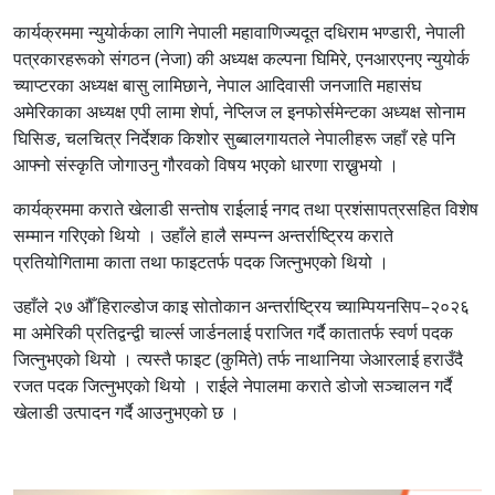
कार्यक्रममा न्युयोर्कका लागि नेपाली महावाणिज्यदूत दधिराम भण्डारी, नेपाली
पत्रकारहरूको संगठन (नेजा) की अध्यक्ष कल्पना घिमिरे, एनआरएनए न्युयोर्क
च्याप्टरका अध्यक्ष बासु लामिछाने, नेपाल आदिवासी जनजाति महासंघ
अमेरिकाका अध्यक्ष एपी लामा शेर्पा, नेप्लिज ल इनफोर्समेन्टका अध्यक्ष सोनाम
घिसिङ, चलचित्र निर्देशक किशोर सुब्बालगायतले नेपालीहरू जहाँ रहे पनि
आफ्नो संस्कृति जोगाउनु गौरवको विषय भएको धारणा राख्नुभयो ।
कार्यक्रममा कराते खेलाडी सन्तोष राईलाई नगद तथा प्रशंसापत्रसहित विशेष
सम्मान गरिएको थियो । उहाँले हालै सम्पन्न अन्तर्राष्ट्रिय कराते
प्रतियोगितामा काता तथा फाइटतर्फ पदक जित्नुभएको थियो ।
उहाँले २७ औँ हिराल्डोज काइ सोतोकान अन्तर्राष्ट्रिय च्याम्पियनसिप–२०२६
मा अमेरिकी प्रतिद्वन्द्वी चार्ल्स जार्डनलाई पराजित गर्दै कातातर्फ स्वर्ण पदक
जित्नुभएको थियो । त्यस्तै फाइट (कुमिते) तर्फ नाथानिया जेआरलाई हराउँदै
रजत पदक जित्नुभएको थियो । राईले नेपालमा कराते डोजो सञ्चालन गर्दै
खेलाडी उत्पादन गर्दै आउनुभएको छ ।