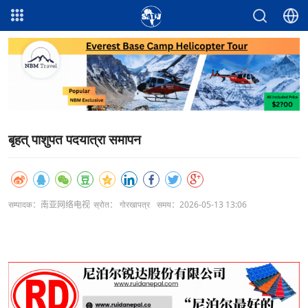
बृहत् पाशुपत पदयात्रा समापन
सम्पादक：南亚网络电视
स्रोत： गोरखापत्र
समय：2026-05-13 13:06