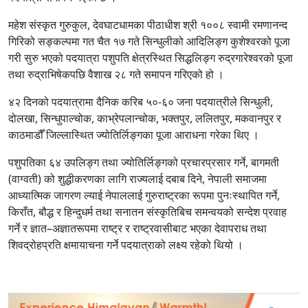
महेश संस्कृत गुरुकुल, देवघाटधामका पीठाधीश श्री १००८ स्वामी रमणानन्द
गिरिको सङ्कल्पमा गत चैत १७ गते सिन्धुलीको आदिलिङ्ग कुशेश्वरको पूजा
गरी सुरु भएको पदयात्रा पशुपति क्षेत्रस्थित सिद्धलिङ्ग रुद्रगारेश्वरको पूजा
तथा रुद्राभिषेकपछि वैशाख २८ गते समापन गरिएको हो ।
४२ दिनको पदयात्रामा दैनिक करिब ५०-६० जना पदयात्रीले सिन्धुली,
दोलखा, सिन्धुपाल्चोक, काभ्रेपलान्चोक, भक्तपुर, ललितपुर, मकवानपुर र
काठमाडौँ जिल्लास्थित ज्योतिर्लिङ्गका पूजा आराधना गरेका थिए ।
पशुपतिका ६४ उपलिङ्ग तथा ज्योतिर्लिङ्गको प्रचारप्रसार गर्ने, बागमती
(वाग्वती) को शुद्धीकरणका लागि राज्यलाई दबाब दिने, नेपाली समाजमा
आध्यात्मिक जागरण ल्याई नेपाललाई गुरुराष्ट्रका रूपमा पुनःस्थापित गर्ने,
किराँत, बौद्ध र हिन्दुधर्म तथा सनातन संस्कृतिबिच समन्वयको सन्देश प्रवाह
गर्ने र ज्ञात–अज्ञातरूपमा राष्ट्र र राष्ट्रवासीबाट भएका देवापराध तथा
शिवद्रोहप्रति क्षमायाचना गर्ने पदयात्राको लक्ष्य रहेको थियो ।