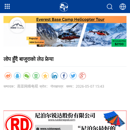
लोप हुँदै बाजुराको लेउ फेर्‍या
सम्पादक：南亚网络电视
स्रोत： गोरखापत्र
समय：2026-05-07 15:43