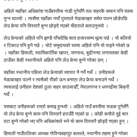
अहिले यहाँका अधिकांश गाउँबस्तीमा गाडी पुगेसँगै तल सहरकै समान पनि घरमा
पुग्न थाल्यो । त्यसैमा यहाँका नयाँ पुस्ताले भेडाबाख्रा समेत पाल्न छोडेपछि
लेउ फेर्‍या पनि विस्तारै बुन्न छोड्दै गएको चँदाराले बताउनुभयो ।
लेउ फेर्‍याको अहिले पनि झण्डै पाँचदेखि सात हजारसम्म मूल्य पर्छ । यो बलियो
र टिकाउ पनि हुने गर्छ । भोटे समुदायको घरमा अहिले पनि यो पाइने गरेको छ
। यहाँका हिमाली, स्वामिकार्तिक खापर, जगनाथ, बुढीनन्दा लगायतका केही
ठाउँका केही स्थानीयले अहिले पनि लेउ फेर्‍या बुन्ने गरेका छन् ।
यहाँका स्थानीय पहिला लेउ फेर्‍याको व्यापार नै गर्ने गर्थे । उनीहरूले
भेडाबाख्रा पाल्ने र त्यसैको रौंको ऊन बनाएर लेउ फेर्‍या बनाउने गर्थे ।
त्यसलाई उनीहरु देशको ठुला सहर काठमाडौँ, नेपालगन्ज र धनगढीमा बिक्री
गर्थे ।
यसबाट उनीहरूको राम्रो कमाइ हुन्थ्यो । अहिले गाउँ बस्तीमा सडक पुगेसँगै
यो लेउ फेर्‍या बुन्ने काम पनि विस्तारै हराउँदै गएको छ । कोही कसैले दुई चार
वटा बुन्ने गरेको भए पनि अधिकांशले भने यो काम विस्तारै छोड्दै गएका हुन् ।
हिमाली गाउँपालिका अध्यक्ष गोविन्दबहादुर बल्लले, स्थानीय तहमा हुने गरेका