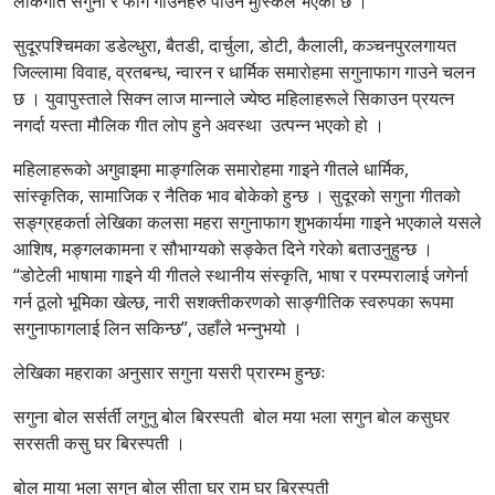
लोकगीत सगुना र फाग गाउनेहरु पाउन मुस्किल भएको छ ।
सुदूरपश्चिमका डडेल्धुरा, बैतडी, दार्चुला, डोटी, कैलाली, कञ्चनपुरलगायत
जिल्लामा विवाह, व्रतबन्ध, न्वारन र धार्मिक समारोहमा सगुनाफाग गाउने चलन
छ । युवापुस्ताले सिक्न लाज मान्नाले ज्येष्ठ महिलाहरूले सिकाउन प्रयत्न
नगर्दा यस्ता मौलिक गीत लोप हुने अवस्था उत्पन्न भएको हो ।
महिलाहरूको अगुवाइमा माङ्गलिक समारोहमा गाइने गीतले धार्मिक,
सांस्कृतिक, सामाजिक र नैतिक भाव बोकेको हुन्छ । सुदूरको सगुना गीतको
सङ्ग्रहकर्ता लेखिका कलसा महरा सगुनाफाग शुभकार्यमा गाइने भएकाले यसले
आशिष, मङ्गलकामना र सौभाग्यको सङ्केत दिने गरेको बताउनुहुन्छ ।
“डोटेली भाषामा गाइने यी गीतले स्थानीय संस्कृति, भाषा र परम्परालाई जगेर्ना
गर्न ठूलो भूमिका खेल्छ, नारी सशक्तीकरणको साङ्गीतिक स्वरुपका रूपमा
सगुनाफागलाई लिन सकिन्छ”, उहाँले भन्नुभयो ।
लेखिका महराका अनुसार सगुना यसरी प्रारम्भ हुन्छः
सगुना बोल सर्सर्ती लगुनु बोल बिरस्पती बोल मया भला सगुन बोल कसुघर
सरसती कसु घर बिरस्पती ।
बोल माया भला सगुन बोल सीता घर राम घर बिरस्पती