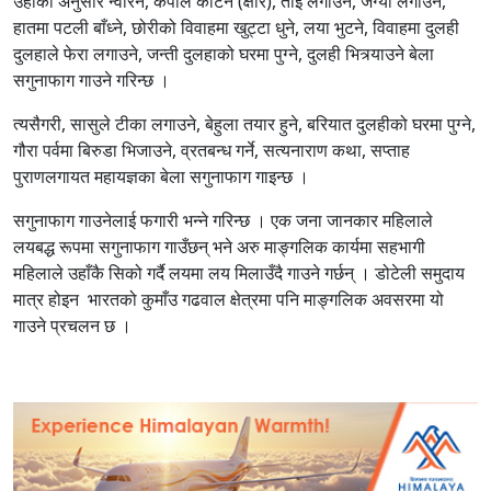
उहाँका अनुसार न्वारन, कपाल काटने (क्षौर), ताइ लगाउने, जग्यो लगाउने,
हातमा पटली बाँध्ने, छोरीको विवाहमा खुट्टा धुने, लया भुटने, विवाहमा दुलही
दुलहाले फेरा लगाउने, जन्ती दुलहाको घरमा पुग्ने, दुलही भित्र्याउने बेला
सगुनाफाग गाउने गरिन्छ ।
त्यसैगरी, सासुले टीका लगाउने, बेहुला तयार हुने, बरियात दुलहीको घरमा पुग्ने,
गौरा पर्वमा बिरुडा भिजाउने, व्रतबन्ध गर्ने, सत्यनाराण कथा, सप्ताह
पुराणलगायत महायज्ञका बेला सगुनाफाग गाइन्छ ।
सगुनाफाग गाउनेलाई फगारी भन्ने गरिन्छ । एक जना जानकार महिलाले
लयबद्ध रूपमा सगुनाफाग गाउँछन् भने अरु माङ्गलिक कार्यमा सहभागी
महिलाले उहाँकै सिको गर्दै लयमा लय मिलाउँदै गाउने गर्छन् । डोटेली समुदाय
मात्र होइन भारतको कुमाँउ गढवाल क्षेत्रमा पनि माङ्गलिक अवसरमा यो
गाउने प्रचलन छ ।