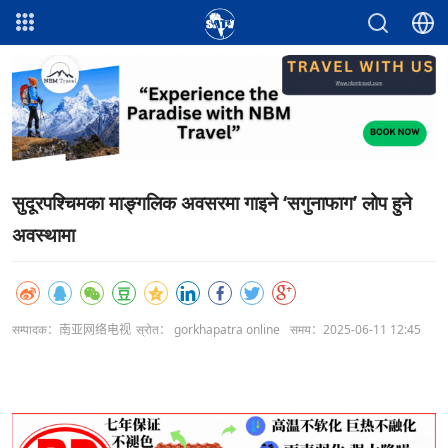
सुदूरपश्चिमका माङ्गलिक अवसरमा गाइने ‘सगुनाफाग’ लोप हुने
अवस्थामा
सम्पादक：南亚网络电视
स्रोत： gorkhapatra online
समय：2025-06-11 12:45