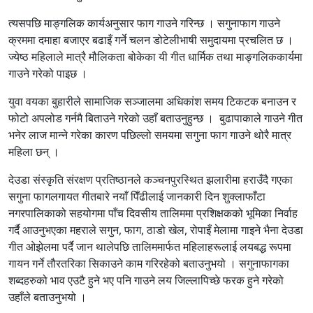
त्यसपछि माङ्गलिक कार्यअनुसार फाग गाउने गरिन्छ । सगुनाफाग गाउने
क्रममा दमाहा बजाएर बढाइँ गर्ने चलन डोटेलीभाषी समुदायमा प्रचलित छ ।
ज्येष्ठ महिलाले मात्रै मौलिकता बोकेका यी गीत धार्मिक तथा माङ्गलिककार्यमा
गाउने गरेको पाइछ ।
युवा वयका बुहारीले सामाजिक सञ्जालमा अधिकांश समय टिकटक बनाउन र
फोटो अपलोड गर्नमै बिताउने गरेको उहाँ बताउनुहुन्छ । बुढापाकाले गाउने गीत
भनेर लाज मान्ने गरेका कारण पछिल्लो समयमा सगुना फाग गाउने थोरै मात्र
महिला छन् ।
देउडा संस्कृति संरक्षण प्रतिष्ठानले कञ्चनपुरस्थित झलारीमा हराउँदै गएका
सगुना फागलगायत गीतबारे नयाँ पिँढीलाई जानकारी दिन शुक्लाफाँटा
नगरपालिकाको सहयोगमा पाँच दिवसीय तालिममा प्रशिक्षकको भूमिका निर्वाह
गर्दै आउनुभएका महराले सगुन, फाग, ठाडो खेल, रोपाइँ मेलामा गाइने भैना देउडा
गीत ओझेलमा पर्दै जान थालेपछि तालिममार्फत महिलाहरूलाई लयबद्ध रूपमा
गायन गर्ने तौरतरिका सिकाउने काम गरिरहेको बताउनुभयो । सगुनाफागका
शब्दहरुको भाव एउटै हुने भए पनि गाउने लय जिल्लापिच्छे फरक हुने गरेको
उहाँले बताउनुभयो ।